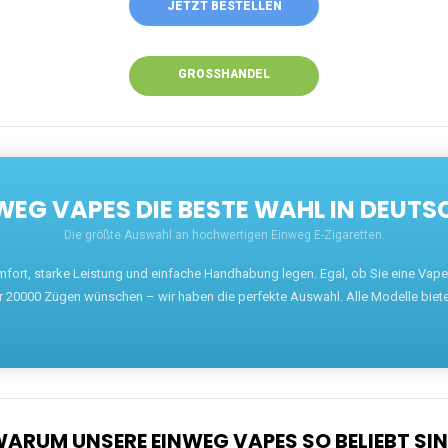
JETZT BESTELLEN
GROSSHANDEL
EG VAPES DIE BESTE WAHL IN DEUTS
Die größte Auswahl an hochwertigen Einweg E-Zigaretten.
mfort, starke Leistung und einfache Handhabung legen. Egal, ob Sie eine Va
r 20000 Zügen wünschen – wir haben die perfekte Auswahl. Alle Modelle biet
ARUM UNSERE EINWEG VAPES SO BELIEBT SI