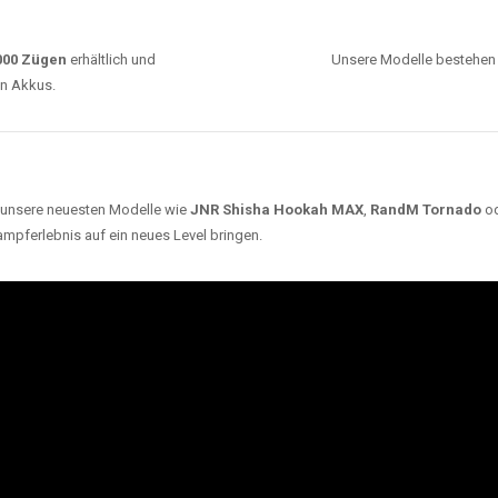
0000 Zügen
erhältlich und
Unsere Modelle bestehen a
en Akkus.
ch unsere neuesten Modelle wie
JNR Shisha Hookah MAX
,
RandM Tornado
o
ampferlebnis auf ein neues Level bringen.