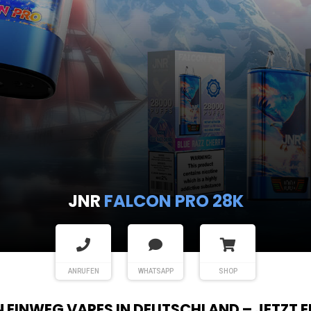
JNR
FALCON PRO 28K
ANRUFEN
WHATSAPP
SHOP
EN EINWEG VAPES IN DEUTSCHLAND – JETZT 