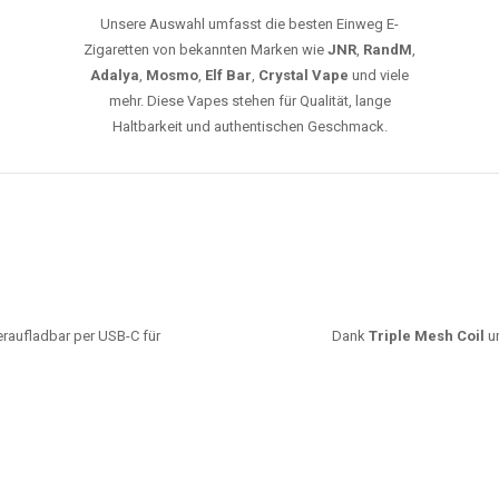
Unsere Auswahl umfasst die besten Einweg E-
Zigaretten von bekannten Marken wie
JNR
,
RandM
,
Adalya
,
Mosmo
,
Elf Bar
,
Crystal Vape
und viele
mehr. Diese Vapes stehen für Qualität, lange
Haltbarkeit und authentischen Geschmack.
deraufladbar per USB-C für
Dank
Triple Mesh Coil
un