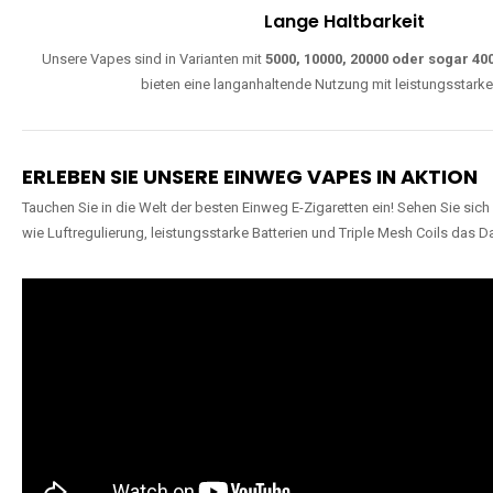
Lange Haltbarkeit
Unsere Vapes sind in Varianten mit
5000, 10000, 20000 oder sogar 4
bieten eine langanhaltende Nutzung mit leistungsstark
ERLEBEN SIE UNSERE EINWEG VAPES IN AKTION
Tauchen Sie in die Welt der besten Einweg E-Zigaretten ein! Sehen Sie si
wie Luftregulierung, leistungsstarke Batterien und Triple Mesh Coils das D