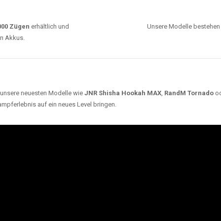
0000 Zügen
erhältlich und
Unsere Modelle bestehen a
en Akkus.
ch unsere neuesten Modelle wie
JNR Shisha Hookah MAX
,
RandM Tornado
o
ampferlebnis auf ein neues Level bringen.