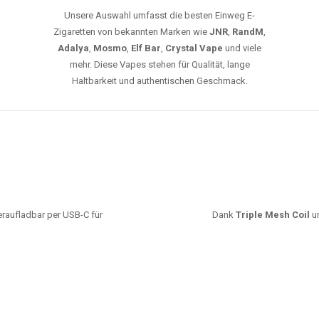
Unsere Auswahl umfasst die besten Einweg E-
Zigaretten von bekannten Marken wie
JNR
,
RandM
,
Adalya
,
Mosmo
,
Elf Bar
,
Crystal Vape
und viele
mehr. Diese Vapes stehen für Qualität, lange
Haltbarkeit und authentischen Geschmack.
deraufladbar per USB-C für
Dank
Triple Mesh Coil
un