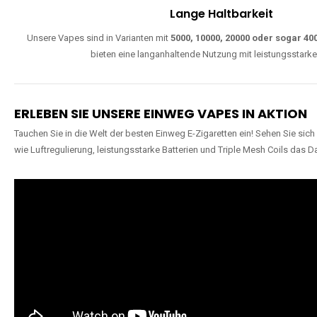
Lange Haltbarkeit
Unsere Vapes sind in Varianten mit
5000, 10000, 20000 oder sogar 4
bieten eine langanhaltende Nutzung mit leistungsstark
ERLEBEN SIE UNSERE EINWEG VAPES IN AKTION
Tauchen Sie in die Welt der besten Einweg E-Zigaretten ein! Sehen Sie si
wie Luftregulierung, leistungsstarke Batterien und Triple Mesh Coils das D