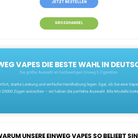
JETZT BESTELLEN
GROSSHANDEL
EG VAPES DIE BESTE WAHL IN DEUTS
Die größte Auswahl an hochwertigen Einweg E-Zigaretten.
mfort, starke Leistung und einfache Handhabung legen. Egal, ob Sie eine Va
r 20000 Zügen wünschen – wir haben die perfekte Auswahl. Alle Modelle biet
ARUM UNSERE EINWEG VAPES SO BELIEBT SI