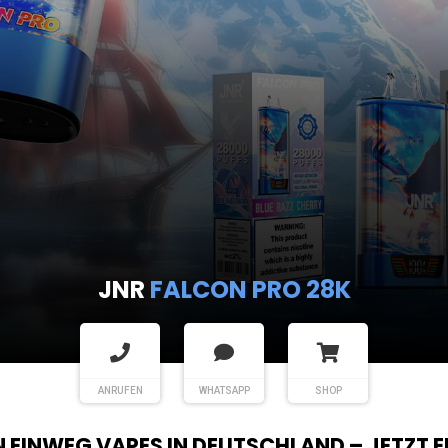
JNR
FALCON PRO 28K
ANRUFEN
WHATSAPP
SHOP
EN EINWEG VAPES IN DEUTSCHLAND – JETZT 