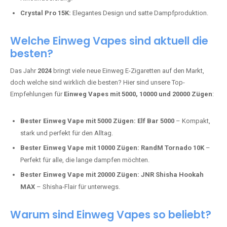
Mosmo Storm X Max:
Fortschrittliche Mesh-Technologie für
intensivere Aromen.
Adalya Einweg Vapes:
Perfekt für Fans von Premium-Shisha-
Tabak.
Fumot Tornado Music 30K:
Einweg Vape mit integriertem
Lautsprecher für ein einzigartiges Erlebnis.
Vozol Star 10K:
Hochwertige Verarbeitung, starke
Nikotindosierung.
Crystal Pro 15K:
Elegantes Design und satte Dampfproduktion.
Welche Einweg Vapes sind aktuell die
besten?
Das Jahr
2024
bringt viele neue Einweg E-Zigaretten auf den Markt,
doch welche sind wirklich die besten? Hier sind unsere Top-
Empfehlungen für
Einweg Vapes mit 5000, 10000 und 20000 Zügen
:
Bester Einweg Vape mit 5000 Zügen:
Elf Bar 5000
– Kompakt,