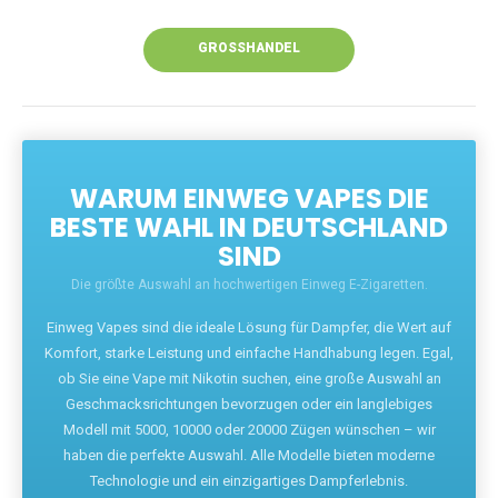
Unsere Vapes bieten intensiven Geschmack,
leistungsstarke Akkus und eine Vielzahl von
Aromen. Dank unseres schnellen Versands aus
Europa ist die Lieferung in Deutschland innerhalb
weniger Tage gewährleistet.
JETZT BESTELLEN
GROSSHANDEL
WARUM EINWEG VAPES DIE
BESTE WAHL IN DEUTSCHLAND
SIND