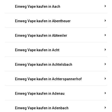
EINWEG E-ZIGARETTEN IN RHEINLAND-
PFALZ BESTELLEN
Suchen Sie nach hochwertigen
Einweg Vapes
mit
5000, 10000 oder 20000 Zügen
? Entdecken Sie die
besten Marken wie
JNR, Elf Bar, RandM, Mosmo,
Adalya
und mehr – mit Versand direkt nach
Rheinland-Pfalz.
Einweg Vape kaufen in Aach
Einweg Vape kaufen in Abentheuer
Einweg Vape kaufen in Abtweiler
Einweg Vape kaufen in Acht