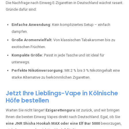
stark und perfekt für den Alltag.
Bester Einweg Vape mit 10000 Zügen:
RandM Tornado 10K
–
Perfekt für alle, die lange dampfen möchten.
Bester Einweg Vape mit 20000 Zügen:
JNR Shisha Hookah
MAX
– Shisha-Flair für unterwegs.
Warum sind Einweg Vapes so beliebt?
Die Nachfrage nach Einweg E-Zigaretten in Deutschland wächst rasant.
Gründe dafür sind:
Einfache Anwendung:
Kein kompliziertes Setup – einfach
dampfen.
Große Aromenvielfalt:
Von klassischen Tabakaromen bis zu
exotischen Früchten.
Kompakte Größe:
Passt in jede Tasche und ist ideal für
unterwegs.
Perfekte Nikotinversorgung:
Mit 2 % bis 3 % Nikotingehalt eine