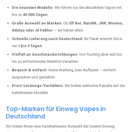
Warum unsere Einweg Vapes in
Kölnische Höfe kaufen?
Deutschland erlebt einen regelrechten Boom der Einweg E-Zigaretten.
In Städten wie
Kölnische Höfe
setzen immer mehr Dampfer auf
moderne Vapes mit hoher Kapazität, intensiven Aromen und einer
einfachen Handhabung. Hier sind die wichtigsten Gründe, warum Sie
bei uns bestellen sollten:
Die neuesten Modelle:
Wir führen nur die aktuellsten Vapes mit
bis zu
40.000 Zügen
.
Große Auswahl an Marken:
Ob
Elf Bar, RandM, JNR, Mosmo,
Adalya oder Al Fakher
– wir haben alles.
Schnelle Lieferung nach Deutschland:
Ihr Paket erreicht Sie in
nur
1 bis 3 Tagen
.
Vielfalt an Geschmacksrichtungen:
Von fruchtig über süß bis
hin zu erfrischenden Menthol-Varianten.
Bequem & einfach:
Keine Wartung, kein Aufladen – einfach