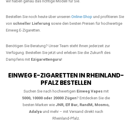
starke Alternative zu herkömmlichen Zigaretten.
Jetzt Ihre Lieblings-Vape in Kölnische
Höfe bestellen
Warten Sie nicht länger!
Ezigarettenguru
ist zurück, und wir bringen
Ihnen die besten Einweg Vapes direkt nach Deutschland. Egal, ob Sie
eine JNR Shisha Hookah MAX oder eine Elf Bar 5000
bevorzugen,
wir haben genau das richtige Modell für Sie.
Bestellen Sie noch heute über unseren
Online-Shop
und profitieren Sie
von
schneller Lieferung
sowie den besten Preisen für hochwertige
Einweg E-Zigaretten.
Benötigen Sie Beratung? Unser Team steht Ihnen jederzeit zur
Verfügung. Bestellen Sie jetzt und erleben Sie die Zukunft des
Dampfens mit
Ezigarettenguru
!