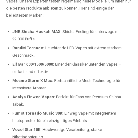
auspacken und genießen.
Preis-Leistungs-Verhältnis:
Wir bieten exklusive Rabatte auf die
beliebtesten Modelle.
Top-Marken für Einweg Vapes in
Deutschland
Wir bieten Ihnen eine handverlesene Auswahl der besten Einweg
Vapes. Unsere Experten testen regelmäßig neue Modelle, um Ihnen nur
die besten Produkte anbieten zu können. Hier sind einige der
beliebtesten Marken:
JNR Shisha Hookah MAX:
Shisha-Feeling für unterwegs mit
22.000 Puffs.
RandM Tornado:
Leuchtende LED-Vapes mit extrem starkem
Geschmack.
Elf Bar 600/1500/5000:
Einer der Klassiker unter den Vapes –
einfach und effektiv.