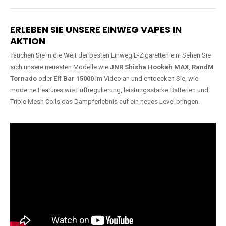
Lange Haltbarkeit
Hochwertige
Verarbeitung
Unsere Vapes sind in Varianten
mit
5000, 10000, 20000 oder
Unsere Modelle bestehen aus
sogar 40000 Zügen
erhältlich
robusten Materialien und
und bieten eine langanhaltende
garantieren ein sicheres,
Nutzung mit leistungsstarken
zuverlässiges und intensives
Akkus.
Dampferlebnis.
ERLEBEN SIE UNSERE EINWEG VAPES IN
AKTION
Tauchen Sie in die Welt der besten Einweg E-Zigaretten ein! Sehen Sie
sich unsere neuesten Modelle wie
JNR Shisha Hookah MAX
,
RandM
Tornado
oder
Elf Bar 15000
im Video an und entdecken Sie, wie
moderne Features wie Luftregulierung, leistungsstarke Batterien und
Triple Mesh Coils das Dampferlebnis auf ein neues Level bringen.