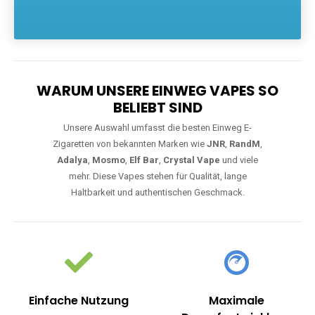
Die größte Auswahl an hochwertigen Einweg E-Zigaretten.
Einweg Vapes sind die ideale Lösung für Dampfer, die Wert auf
Komfort, starke Leistung und einfache Handhabung legen. Egal,
ob Sie eine Vape mit Nikotin suchen, eine große Auswahl an
Geschmacksrichtungen bevorzugen oder ein langlebiges
Modell mit 5000, 10000 oder 20000 Zügen wünschen – wir
haben die perfekte Auswahl. Alle Modelle bieten moderne
Technologie und ein einzigartiges Dampferlebnis.
WARUM UNSERE EINWEG VAPES SO
BELIEBT SIND
Unsere Auswahl umfasst die besten Einweg E-
Zigaretten von bekannten Marken wie
JNR
,
RandM
,
Adalya
,
Mosmo
,
Elf Bar
,
Crystal Vape
und viele
mehr. Diese Vapes stehen für Qualität, lange