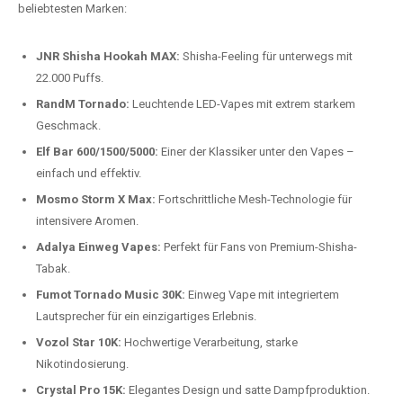
beliebtesten Modelle.
Top-Marken für Einweg Vapes in
Deutschland
Wir bieten Ihnen eine handverlesene Auswahl der besten Einweg
Vapes. Unsere Experten testen regelmäßig neue Modelle, um Ihnen nur
die besten Produkte anbieten zu können. Hier sind einige der
beliebtesten Marken:
JNR Shisha Hookah MAX:
Shisha-Feeling für unterwegs mit
22.000 Puffs.
RandM Tornado:
Leuchtende LED-Vapes mit extrem starkem
Geschmack.
Elf Bar 600/1500/5000:
Einer der Klassiker unter den Vapes –
einfach und effektiv.
Mosmo Storm X Max:
Fortschrittliche Mesh-Technologie für
intensivere Aromen.