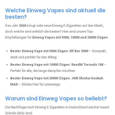
Adalya Einweg Vapes:
Perfekt für Fans von Premium-Shisha-
Tabak.
Fumot Tornado Music 30K:
Einweg Vape mit integriertem
Lautsprecher für ein einzigartiges Erlebnis.
Vozol Star 10K:
Hochwertige Verarbeitung, starke
Nikotindosierung.
Crystal Pro 15K:
Elegantes Design und satte Dampfproduktion.
Welche Einweg Vapes sind aktuell die
besten?
Das Jahr
2024
bringt viele neue Einweg E-Zigaretten auf den Markt,
doch welche sind wirklich die besten? Hier sind unsere Top-
Empfehlungen für
Einweg Vapes mit 5000, 10000 und 20000 Zügen
:
Bester Einweg Vape mit 5000 Zügen:
Elf Bar 5000
– Kompakt,
stark und perfekt für den Alltag.
Bester Einweg Vape mit 10000 Zügen:
RandM Tornado 10K
–