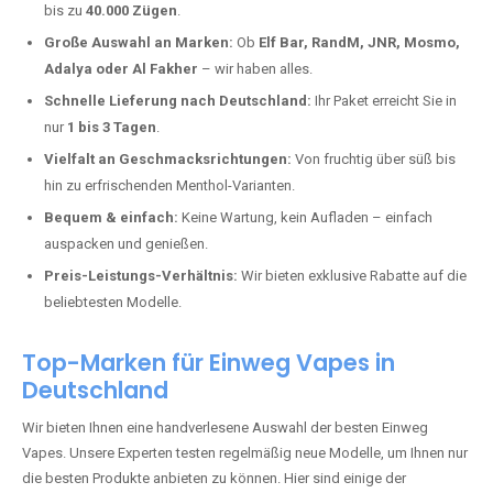
Ellenhausen kaufen?
Deutschland erlebt einen regelrechten Boom der Einweg E-Zigaretten.
In Städten wie
Ellenhausen
setzen immer mehr Dampfer auf moderne
Vapes mit hoher Kapazität, intensiven Aromen und einer einfachen
Handhabung. Hier sind die wichtigsten Gründe, warum Sie bei uns
bestellen sollten:
Die neuesten Modelle:
Wir führen nur die aktuellsten Vapes mit
bis zu
40.000 Zügen
.
Große Auswahl an Marken:
Ob
Elf Bar, RandM, JNR, Mosmo,
Adalya oder Al Fakher
– wir haben alles.
Schnelle Lieferung nach Deutschland:
Ihr Paket erreicht Sie in
nur
1 bis 3 Tagen
.
Vielfalt an Geschmacksrichtungen:
Von fruchtig über süß bis
hin zu erfrischenden Menthol-Varianten.
Bequem & einfach:
Keine Wartung, kein Aufladen – einfach
auspacken und genießen.
Preis-Leistungs-Verhältnis:
Wir bieten exklusive Rabatte auf die