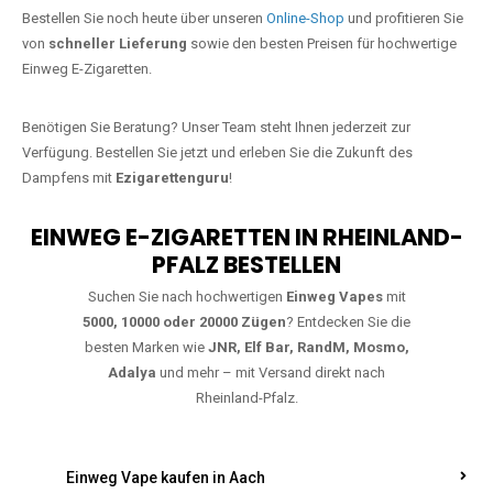
Jetzt Ihre Lieblings-Vape in
Ellenhausen bestellen
Warten Sie nicht länger!
Ezigarettenguru
ist zurück, und wir bringen
Ihnen die besten Einweg Vapes direkt nach Deutschland. Egal, ob Sie
eine JNR Shisha Hookah MAX oder eine Elf Bar 5000
bevorzugen,
wir haben genau das richtige Modell für Sie.
Bestellen Sie noch heute über unseren
Online-Shop
und profitieren Sie
von
schneller Lieferung
sowie den besten Preisen für hochwertige
Einweg E-Zigaretten.
Benötigen Sie Beratung? Unser Team steht Ihnen jederzeit zur
Verfügung. Bestellen Sie jetzt und erleben Sie die Zukunft des
Dampfens mit
Ezigarettenguru
!
EINWEG E-ZIGARETTEN IN RHEINLAND-
PFALZ BESTELLEN