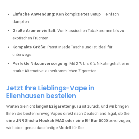
Perfekt für alle, die lange dampfen möchten.
Bester Einweg Vape mit 20000 Zügen:
JNR Shisha Hookah
MAX
– Shisha-Flair für unterwegs.
Warum sind Einweg Vapes so beliebt?
Die Nachfrage nach Einweg E-Zigaretten in Deutschland wächst rasant.
Gründe dafür sind:
Einfache Anwendung:
Kein kompliziertes Setup – einfach
dampfen.
Große Aromenvielfalt:
Von klassischen Tabakaromen bis zu
exotischen Früchten.
Kompakte Größe:
Passt in jede Tasche und ist ideal für
unterwegs.
Perfekte Nikotinversorgung:
Mit 2 % bis 3 % Nikotingehalt eine
starke Alternative zu herkömmlichen Zigaretten.