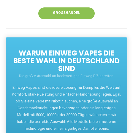
Unsere Vapes bieten intensiven Geschmack,
leistungsstarke Akkus und eine Vielzahl von
Aromen. Dank unseres schnellen Versands aus
Europa ist die Lieferung in Deutschland innerhalb
weniger Tage gewährleistet.
JETZT BESTELLEN
GROSSHANDEL
WARUM EINWEG VAPES DIE
BESTE WAHL IN DEUTSCHLAND
SIND