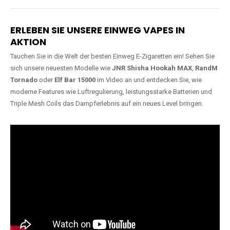
Lange Haltbarkeit
Hochwertige
Verarbeitung
Unsere Vapes sind in Varianten
mit
5000, 10000, 20000 oder
Unsere Modelle bestehen aus
sogar 40000 Zügen
erhältlich
robusten Materialien und
und bieten eine langanhaltende
garantieren ein sicheres,
Nutzung mit leistungsstarken
zuverlässiges und intensives
Akkus.
Dampferlebnis.
ERLEBEN SIE UNSERE EINWEG VAPES IN
AKTION
Tauchen Sie in die Welt der besten Einweg E-Zigaretten ein! Sehen Sie
sich unsere neuesten Modelle wie
JNR Shisha Hookah MAX
,
RandM
Tornado
oder
Elf Bar 15000
im Video an und entdecken Sie, wie
moderne Features wie Luftregulierung, leistungsstarke Batterien und
Triple Mesh Coils das Dampferlebnis auf ein neues Level bringen.