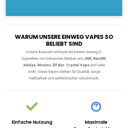
Die größte Auswahl an hochwertigen Einweg E-Zigaretten.
Einweg Vapes sind die ideale Lösung für Dampfer, die Wert auf
Komfort, starke Leistung und einfache Handhabung legen. Egal,
ob Sie eine Vape mit Nikotin suchen, eine große Auswahl an
Geschmacksrichtungen bevorzugen oder ein langlebiges
Modell mit 5000, 10000 oder 20000 Zügen wünschen – wir
haben die perfekte Auswahl. Alle Modelle bieten moderne
Technologie und ein einzigartiges Dampferlebnis.
WARUM UNSERE EINWEG VAPES SO
BELIEBT SIND
Unsere Auswahl umfasst die besten Einweg E-
Zigaretten von bekannten Marken wie
JNR
,
RandM
,
Adalya
,
Mosmo
,
Elf Bar
,
Crystal Vape
und viele
mehr. Diese Vapes stehen für Qualität, lange