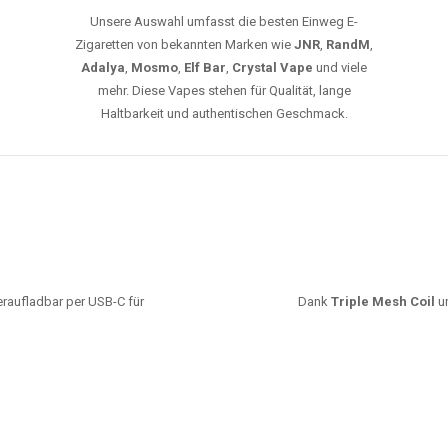
Unsere Auswahl umfasst die besten Einweg E-
Zigaretten von bekannten Marken wie
JNR
,
RandM
,
Adalya
,
Mosmo
,
Elf Bar
,
Crystal Vape
und viele
mehr. Diese Vapes stehen für Qualität, lange
Haltbarkeit und authentischen Geschmack.
deraufladbar per USB-C für
Dank
Triple Mesh Coil
un