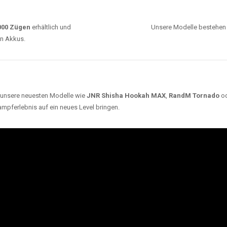
0000 Zügen
erhältlich und
Unsere Modelle bestehen a
en Akkus.
ch unsere neuesten Modelle wie
JNR Shisha Hookah MAX
,
RandM Tornado
o
ampferlebnis auf ein neues Level bringen.