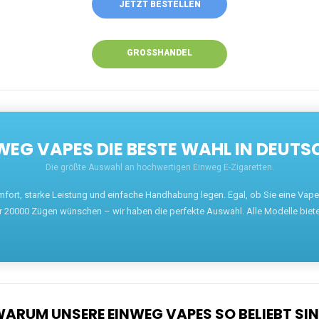
JETZT BESTELLEN
GROSSHANDEL
EG VAPES DIE BESTE WAHL IN DEUTS
Die größte Auswahl an hochwertigen Einweg E-Zigaretten.
mfort, starke Leistung und einfache Handhabung legen. Egal, ob Sie eine Va
r 20000 Zügen wünschen – wir haben die perfekte Auswahl. Alle Modelle biet
ARUM UNSERE EINWEG VAPES SO BELIEBT SI