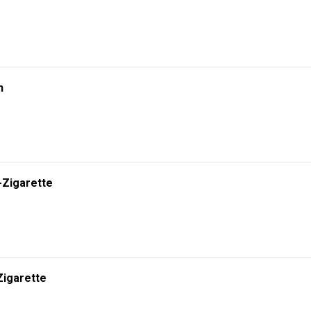
n
-Zigarette
Zigarette