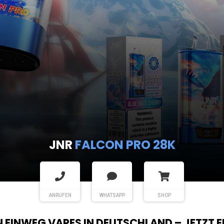
JNR
FALCON PRO 28K
ANRUFEN
WHATSAPP
SHOP
EN EINWEG VAPES IN DEUTSCHLAND – JETZT 