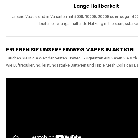
Lange Haltbarkeit
Unsere Vapes sind in Varianten mit
5000, 10000, 20000 oder sogar 4
bieten eine langanhaltende Nutzung mit leistungsstark
ERLEBEN SIE UNSERE EINWEG VAPES IN AKTION
Tauchen Sie in die Welt der besten Einweg E-Zigaretten ein! Sehen Sie si
wie Luftregulierung, leistungsstarke Batterien und Triple Mesh Coils das D