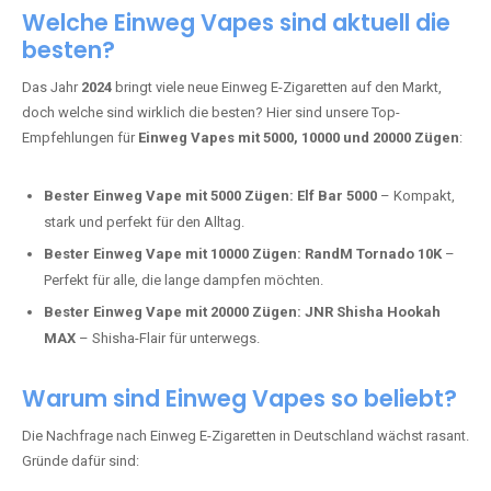
Adalya Einweg Vapes:
Perfekt für Fans von Premium-Shisha-
Tabak.
Fumot Tornado Music 30K:
Einweg Vape mit integriertem
Lautsprecher für ein einzigartiges Erlebnis.
Vozol Star 10K:
Hochwertige Verarbeitung, starke
Nikotindosierung.
Crystal Pro 15K:
Elegantes Design und satte Dampfproduktion.
Welche Einweg Vapes sind aktuell die
besten?
Das Jahr
2024
bringt viele neue Einweg E-Zigaretten auf den Markt,
doch welche sind wirklich die besten? Hier sind unsere Top-
Empfehlungen für
Einweg Vapes mit 5000, 10000 und 20000 Zügen
:
Bester Einweg Vape mit 5000 Zügen:
Elf Bar 5000
– Kompakt,
stark und perfekt für den Alltag.
Bester Einweg Vape mit 10000 Zügen:
RandM Tornado 10K
–