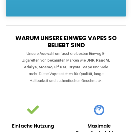
Die größte Auswahl an hochwertigen Einweg E-Zigaretten.
Einweg Vapes sind die ideale Lösung für Dampfer, die Wert auf
Komfort, starke Leistung und einfache Handhabung legen. Egal,
ob Sie eine Vape mit Nikotin suchen, eine große Auswahl an
Geschmacksrichtungen bevorzugen oder ein langlebiges
Modell mit 5000, 10000 oder 20000 Zügen wünschen – wir
haben die perfekte Auswahl. Alle Modelle bieten moderne
Technologie und ein einzigartiges Dampferlebnis.
WARUM UNSERE EINWEG VAPES SO
BELIEBT SIND
Unsere Auswahl umfasst die besten Einweg E-
Zigaretten von bekannten Marken wie
JNR
,
RandM
,
Adalya
,
Mosmo
,
Elf Bar
,
Crystal Vape
und viele
mehr. Diese Vapes stehen für Qualität, lange