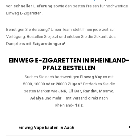
Jetzt Ihre Lieblings-Vape in Haseldell
bestellen
Warten Sie nicht länger!
Ezigarettenguru
ist zurück, und wir bringen
Ihnen die besten Einweg Vapes direkt nach Deutschland. Egal, ob Sie
eine JNR Shisha Hookah MAX oder eine Elf Bar 5000
bevorzugen,
wir haben genau das richtige Modell für Sie.
Bestellen Sie noch heute über unseren
Online-Shop
und profitieren Sie
von
schneller Lieferung
sowie den besten Preisen für hochwertige
Einweg E-Zigaretten.
Benötigen Sie Beratung? Unser Team steht Ihnen jederzeit zur
Verfügung. Bestellen Sie jetzt und erleben Sie die Zukunft des
Dampfens mit
Ezigarettenguru
!
EINWEG E-ZIGARETTEN IN RHEINLAND-
PFALZ BESTELLEN
Suchen Sie nach hochwertigen
Einweg Vapes
mit