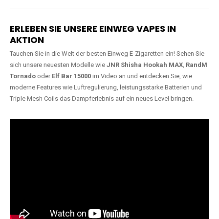
Lange Haltbarkeit
Hochwertige
Verarbeitung
Unsere Vapes sind in Varianten
mit
5000, 10000, 20000 oder
Unsere Modelle bestehen aus
sogar 40000 Zügen
erhältlich
robusten Materialien und
und bieten eine langanhaltende
garantieren ein sicheres,
Nutzung mit leistungsstarken
zuverlässiges und intensives
Akkus.
Dampferlebnis.
ERLEBEN SIE UNSERE EINWEG VAPES IN
AKTION
Tauchen Sie in die Welt der besten Einweg E-Zigaretten ein! Sehen Sie
sich unsere neuesten Modelle wie
JNR Shisha Hookah MAX
,
RandM
Tornado
oder
Elf Bar 15000
im Video an und entdecken Sie, wie
moderne Features wie Luftregulierung, leistungsstarke Batterien und
Triple Mesh Coils das Dampferlebnis auf ein neues Level bringen.