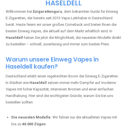
🇩🇪 +49 1 57 50 04 90
05
🇧🇪 +32 59 86 99 97
EZIGARETTENGURU – IHR VAPE-
GUIDE SEIT 2013 IST ZURÜCK IN
HASELDELL
Willkommen bei
Ezigarettenguru
, dem bekannten Guide für Einweg
E-Zigaretten, der bereits seit 2013 Vape-Liebhaber in Deutschland
berät. Heute feiern wir unser großes Comeback und bieten Ihnen die
besten Einweg Vapes, die aktuell auf dem Markt erhältlich sind. In
Haseldell
haben Sie jetzt die Möglichkeit, die neuesten Modelle direkt
zu bestellen – schnell, zuverlässig und immer zum besten Preis.
Warum unsere Einweg Vapes in
Haseldell kaufen?