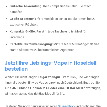
Perfekt für alle, die lange dampfen möchten.
Bester Einweg Vape mit 20000 Zügen:
JNR Shisha Hookah
MAX
– Shisha-Flair für unterwegs.
Warum sind Einweg Vapes so beliebt?
Die Nachfrage nach Einweg E-Zigaretten in Deutschland wächst rasant.
Gründe dafür sind:
Einfache Anwendung:
Kein kompliziertes Setup – einfach
dampfen.
Große Aromenvielfalt:
Von klassischen Tabakaromen bis zu
exotischen Früchten.
Kompakte Größe:
Passt in jede Tasche und ist ideal für
unterwegs.
Perfekte Nikotinversorgung:
Mit 2 % bis 3 % Nikotingehalt eine
starke Alternative zu herkömmlichen Zigaretten.