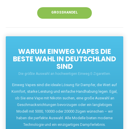
Unsere Vapes bieten intensiven Geschmack,
leistungsstarke Akkus und eine Vielzahl von
Aromen. Dank unseres schnellen Versands aus
Europa ist die Lieferung in Deutschland innerhalb
weniger Tage gewährleistet.
JETZT BESTELLEN
GROSSHANDEL
WARUM EINWEG VAPES DIE
BESTE WAHL IN DEUTSCHLAND
SIND