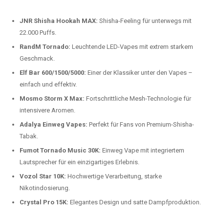
beliebtesten Modelle.
Top-Marken für Einweg Vapes in
Deutschland
Wir bieten Ihnen eine handverlesene Auswahl der besten Einweg
Vapes. Unsere Experten testen regelmäßig neue Modelle, um Ihnen nur
die besten Produkte anbieten zu können. Hier sind einige der
beliebtesten Marken:
JNR Shisha Hookah MAX:
Shisha-Feeling für unterwegs mit
22.000 Puffs.
RandM Tornado:
Leuchtende LED-Vapes mit extrem starkem
Geschmack.
Elf Bar 600/1500/5000:
Einer der Klassiker unter den Vapes –
einfach und effektiv.
Mosmo Storm X Max:
Fortschrittliche Mesh-Technologie für
intensivere Aromen.