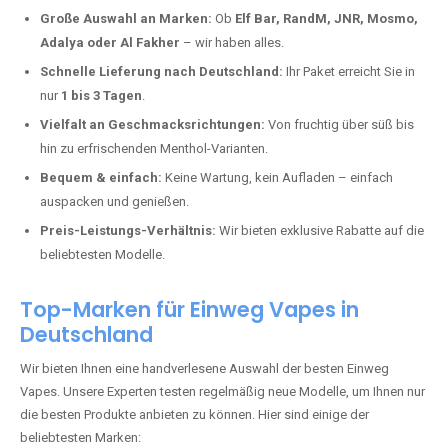
Deutschland erlebt einen regelrechten Boom der Einweg E-Zigaretten.
In Städten wie
Haseldell
setzen immer mehr Dampfer auf moderne
Vapes mit hoher Kapazität, intensiven Aromen und einer einfachen
Handhabung. Hier sind die wichtigsten Gründe, warum Sie bei uns
bestellen sollten:
Die neuesten Modelle:
Wir führen nur die aktuellsten Vapes mit
bis zu
40.000 Zügen
.
Große Auswahl an Marken:
Ob
Elf Bar, RandM, JNR, Mosmo,
Adalya oder Al Fakher
– wir haben alles.
Schnelle Lieferung nach Deutschland:
Ihr Paket erreicht Sie in
nur
1 bis 3 Tagen
.
Vielfalt an Geschmacksrichtungen:
Von fruchtig über süß bis
hin zu erfrischenden Menthol-Varianten.
Bequem & einfach:
Keine Wartung, kein Aufladen – einfach
auspacken und genießen.
Preis-Leistungs-Verhältnis:
Wir bieten exklusive Rabatte auf die