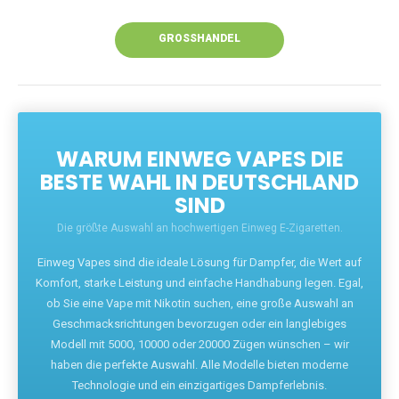
Unsere Vapes bieten intensiven Geschmack,
leistungsstarke Akkus und eine Vielzahl von
Aromen. Dank unseres schnellen Versands aus
Europa ist die Lieferung in Deutschland innerhalb
weniger Tage gewährleistet.
JETZT BESTELLEN
GROSSHANDEL
WARUM EINWEG VAPES DIE
BESTE WAHL IN DEUTSCHLAND
SIND