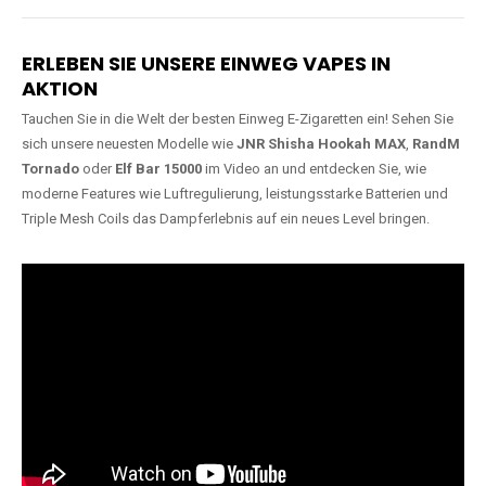
Lange Haltbarkeit
Hochwertige
Verarbeitung
Unsere Vapes sind in Varianten
mit
5000, 10000, 20000 oder
Unsere Modelle bestehen aus
sogar 40000 Zügen
erhältlich
robusten Materialien und
und bieten eine langanhaltende
garantieren ein sicheres,
Nutzung mit leistungsstarken
zuverlässiges und intensives
Akkus.
Dampferlebnis.
ERLEBEN SIE UNSERE EINWEG VAPES IN
AKTION
Tauchen Sie in die Welt der besten Einweg E-Zigaretten ein! Sehen Sie
sich unsere neuesten Modelle wie
JNR Shisha Hookah MAX
,
RandM
Tornado
oder
Elf Bar 15000
im Video an und entdecken Sie, wie
moderne Features wie Luftregulierung, leistungsstarke Batterien und
Triple Mesh Coils das Dampferlebnis auf ein neues Level bringen.