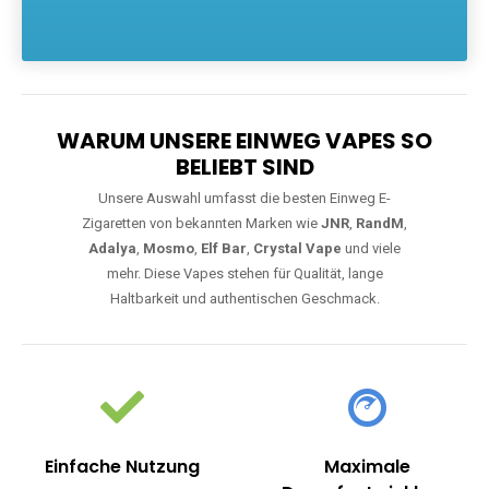
Die größte Auswahl an hochwertigen Einweg E-Zigaretten.
Einweg Vapes sind die ideale Lösung für Dampfer, die Wert auf
Komfort, starke Leistung und einfache Handhabung legen. Egal,
ob Sie eine Vape mit Nikotin suchen, eine große Auswahl an
Geschmacksrichtungen bevorzugen oder ein langlebiges
Modell mit 5000, 10000 oder 20000 Zügen wünschen – wir
haben die perfekte Auswahl. Alle Modelle bieten moderne
Technologie und ein einzigartiges Dampferlebnis.
WARUM UNSERE EINWEG VAPES SO
BELIEBT SIND
Unsere Auswahl umfasst die besten Einweg E-
Zigaretten von bekannten Marken wie
JNR
,
RandM
,
Adalya
,
Mosmo
,
Elf Bar
,
Crystal Vape
und viele
mehr. Diese Vapes stehen für Qualität, lange