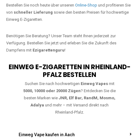
Jetzt Ihre Lieblings-Vape in Kisselbach
bestellen
Warten Sie nicht länger!
Ezigarettenguru
ist zurück, und wir bringen
Ihnen die besten Einweg Vapes direkt nach Deutschland. Egal, ob Sie
eine JNR Shisha Hookah MAX oder eine Elf Bar 5000
bevorzugen,
wir haben genau das richtige Modell für Sie.
Bestellen Sie noch heute über unseren
Online-Shop
und profitieren Sie
von
schneller Lieferung
sowie den besten Preisen für hochwertige
Einweg E-Zigaretten.
Benötigen Sie Beratung? Unser Team steht Ihnen jederzeit zur
Verfügung. Bestellen Sie jetzt und erleben Sie die Zukunft des
Dampfens mit
Ezigarettenguru
!
EINWEG E-ZIGARETTEN IN RHEINLAND-
PFALZ BESTELLEN