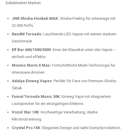
beliebtesten Modelle.
Top-Marken für Einweg Vapes in
Deutschland
Wir bieten Ihnen eine handverlesene Auswahl der besten Einweg
Vapes. Unsere Experten testen regelmäßig neue Modelle, um Ihnen nur
die besten Produkte anbieten zu können. Hier sind einige der
beliebtesten Marken:
JNR Shisha Hookah MAX:
Shisha-Feeling für unterwegs mit
22.000 Puffs.
RandM Tornado:
Leuchtende LED-Vapes mit extrem starkem
Geschmack.
Elf Bar 600/1500/5000:
Einer der Klassiker unter den Vapes –
einfach und effektiv.
Mosmo Storm X Max:
Fortschrittliche Mesh-Technologie für
intensivere Aromen.