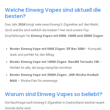
Adalya Einweg Vapes:
Perfekt für Fans von Premium-Shisha-
Tabak.
Fumot Tornado Music 30K:
Einweg Vape mit integriertem
Lautsprecher für ein einzigartiges Erlebnis.
Vozol Star 10K:
Hochwertige Verarbeitung, starke
Nikotindosierung.
Crystal Pro 15K:
Elegantes Design und satte Dampfproduktion.
Welche Einweg Vapes sind aktuell die
besten?
Das Jahr
2024
bringt viele neue Einweg E-Zigaretten auf den Markt,
doch welche sind wirklich die besten? Hier sind unsere Top-
Empfehlungen für
Einweg Vapes mit 5000, 10000 und 20000 Zügen
:
Bester Einweg Vape mit 5000 Zügen:
Elf Bar 5000
– Kompakt,
stark und perfekt für den Alltag.
Bester Einweg Vape mit 10000 Zügen:
RandM Tornado 10K
–