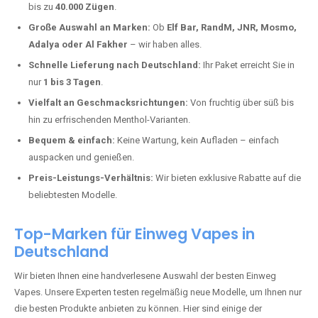
Kisselbach kaufen?
Deutschland erlebt einen regelrechten Boom der Einweg E-Zigaretten.
In Städten wie
Kisselbach
setzen immer mehr Dampfer auf moderne
Vapes mit hoher Kapazität, intensiven Aromen und einer einfachen
Handhabung. Hier sind die wichtigsten Gründe, warum Sie bei uns
bestellen sollten:
Die neuesten Modelle:
Wir führen nur die aktuellsten Vapes mit
bis zu
40.000 Zügen
.
Große Auswahl an Marken:
Ob
Elf Bar, RandM, JNR, Mosmo,
Adalya oder Al Fakher
– wir haben alles.
Schnelle Lieferung nach Deutschland:
Ihr Paket erreicht Sie in
nur
1 bis 3 Tagen
.
Vielfalt an Geschmacksrichtungen:
Von fruchtig über süß bis
hin zu erfrischenden Menthol-Varianten.
Bequem & einfach:
Keine Wartung, kein Aufladen – einfach
auspacken und genießen.
Preis-Leistungs-Verhältnis:
Wir bieten exklusive Rabatte auf die