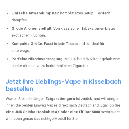
Perfekt für alle, die lange dampfen möchten.
Bester Einweg Vape mit 20000 Zügen:
JNR Shisha Hookah
MAX
– Shisha-Flair für unterwegs.
Warum sind Einweg Vapes so beliebt?
Die Nachfrage nach Einweg E-Zigaretten in Deutschland wächst rasant.
Gründe dafür sind:
Einfache Anwendung:
Kein kompliziertes Setup – einfach
dampfen.
Große Aromenvielfalt:
Von klassischen Tabakaromen bis zu
exotischen Früchten.
Kompakte Größe:
Passt in jede Tasche und ist ideal für
unterwegs.
Perfekte Nikotinversorgung:
Mit 2 % bis 3 % Nikotingehalt eine
starke Alternative zu herkömmlichen Zigaretten.