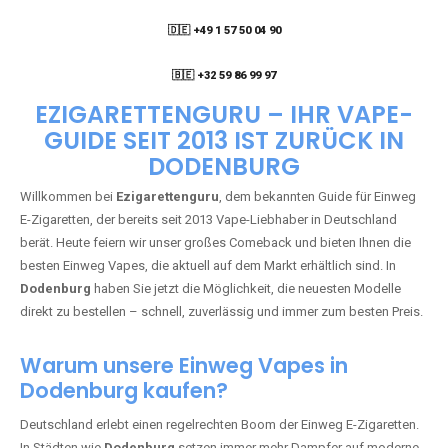
🇩🇪 +49 1 57 50 04 90
05
🇧🇪 +32 59 86 99 97
EZIGARETTENGURU – IHR VAPE-
GUIDE SEIT 2013 IST ZURÜCK IN
DODENBURG
Willkommen bei
Ezigarettenguru
, dem bekannten Guide für Einweg
E-Zigaretten, der bereits seit 2013 Vape-Liebhaber in Deutschland
berät. Heute feiern wir unser großes Comeback und bieten Ihnen die
besten Einweg Vapes, die aktuell auf dem Markt erhältlich sind. In
Dodenburg
haben Sie jetzt die Möglichkeit, die neuesten Modelle
direkt zu bestellen – schnell, zuverlässig und immer zum besten Preis.
Warum unsere Einweg Vapes in
Dodenburg kaufen?
Deutschland erlebt einen regelrechten Boom der Einweg E-Zigaretten.
In Städten wie
Dodenburg
setzen immer mehr Dampfer auf moderne