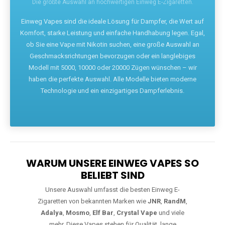
Die größte Auswahl an hochwertigen Einweg E-Zigaretten.
Einweg Vapes sind die ideale Lösung für Dampfer, die Wert auf
Komfort, starke Leistung und einfache Handhabung legen. Egal,
ob Sie eine Vape mit Nikotin suchen, eine große Auswahl an
Geschmacksrichtungen bevorzugen oder ein langlebiges
Modell mit 5000, 10000 oder 20000 Zügen wünschen – wir
haben die perfekte Auswahl. Alle Modelle bieten moderne
Technologie und ein einzigartiges Dampferlebnis.
WARUM UNSERE EINWEG VAPES SO
BELIEBT SIND
Unsere Auswahl umfasst die besten Einweg E-
Zigaretten von bekannten Marken wie
JNR
,
RandM
,
Adalya
,
Mosmo
,
Elf Bar
,
Crystal Vape
und viele
mehr. Diese Vapes stehen für Qualität, lange