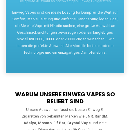
Die größte Auswahl an hochwertigen Einweg E-Zigaretten.
Einweg Vapes sind die ideale Lösung für Dampfer, die Wert auf
Komfort, starke Leistung und einfache Handhabung legen. Egal,
ob Sie eine Vape mit Nikotin suchen, eine große Auswahl an
Geschmacksrichtungen bevorzugen oder ein langlebiges
Modell mit 5000, 10000 oder 20000 Zügen wünschen – wir
haben die perfekte Auswahl. Alle Modelle bieten moderne
Technologie und ein einzigartiges Dampferlebnis.
WARUM UNSERE EINWEG VAPES SO
BELIEBT SIND
Unsere Auswahl umfasst die besten Einweg E-
Zigaretten von bekannten Marken wie
JNR
,
RandM
,
Adalya
,
Mosmo
,
Elf Bar
,
Crystal Vape
und viele
mehr. Diese Vapes stehen für Qualität, lange