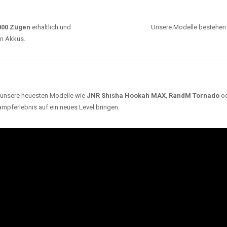
ARUM UNSERE EINWEG VAPES SO BELIEBT SI
Unsere Auswahl umfasst die besten Einweg E-
Zigaretten von bekannten Marken wie
JNR
,
RandM
,
Adalya
,
Mosmo
,
Elf Bar
,
Crystal Vape
und viele
mehr. Diese Vapes stehen für Qualität, lange
Haltbarkeit und authentischen Geschmack.
deraufladbar per USB-C für
Dank
Triple Mesh Coil
un