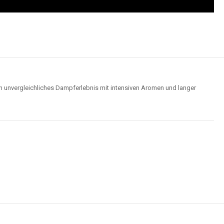
Wolken für ein optimales Dampferlebnis.
Hochwertige Verarbeitung
us robusten Materialien und garantieren ein sicheres, zuverlässiges und
intensives Dampferlebnis.
der
Elf Bar 15000
im Video an und entdecken Sie, wie moderne Features