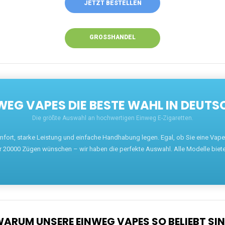
ANRUFEN
WHATSAPP
SHOP
EN EINWEG VAPES IN DEUTSCHLAND – JETZT 
Willkommen auf ezigarettenguru.com, der Plattform
für Einweg Vapes in Deutschland. Seit 2013 ist
unser Ziel, Dampfern die besten Einweg E-
Zigaretten anzubieten. Wir führen eine breite
Auswahl an renommierten Marken wie JNR, RandM,
Adalya, Mosmo, AirMez, Ghost Pro et bien d'autres.
Wer eine günstige Einweg Vape mit 5000, 10000
oder 20000 Zügen sucht, findet hier die besten
Angebote.
Unsere Vapes bieten intensiven Geschmack,