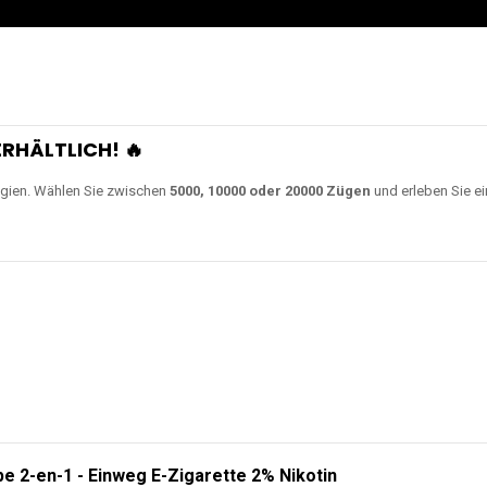
0000 Zügen
erhältlich und
Unsere Modelle bestehen a
en Akkus.
ch unsere neuesten Modelle wie
JNR Shisha Hookah MAX
,
RandM Tornado
o
ampferlebnis auf ein neues Level bringen.