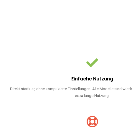
WARUM EINW
Einweg Vapes sind die ideale Lösung für Dampfer, die Wert auf Ko
bevorzugen oder ein langlebiges Modell mit 5000, 10000 ode