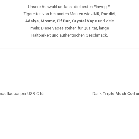
leistungsstarke Akkus und eine Vielzahl von
Aromen. Dank unseres schnellen Versands aus
Europa ist die Lieferung in Deutschland innerhalb
weniger Tage gewährleistet.
JETZT BESTELLEN
GROSSHANDEL
EG VAPES DIE BESTE WAHL IN DEUTS
Die größte Auswahl an hochwertigen Einweg E-Zigaretten.
mfort, starke Leistung und einfache Handhabung legen. Egal, ob Sie eine Va
r 20000 Zügen wünschen – wir haben die perfekte Auswahl. Alle Modelle biet