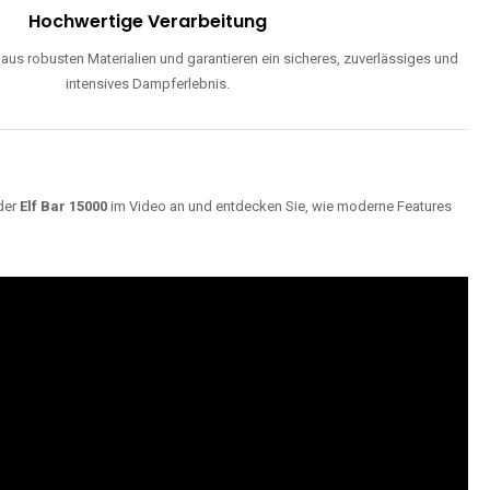
ND
Maximale Dampfentwicklung
d einstellbarer Luftzufuhr liefern unsere Modelle dichte, geschmackvolle