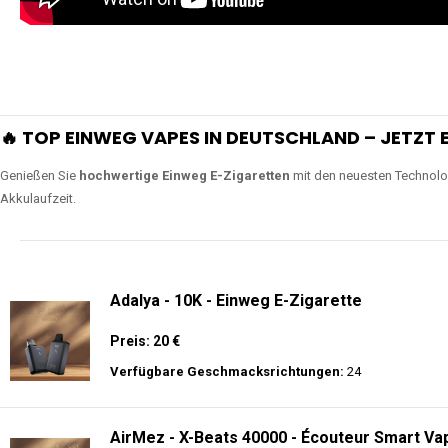
extra lange Nutzung.
Lange Haltbarkeit
Unsere Vapes sind in Varianten mit
5000, 10000, 20000 oder sogar 4
bieten eine langanhaltende Nutzung mit leistungsstark
ERLEBEN SIE UNSERE EINWEG VAPES IN AKTION
Tauchen Sie in die Welt der besten Einweg E-Zigaretten ein! Sehen Sie si
wie Luftregulierung, leistungsstarke Batterien und Triple Mesh Coils das D