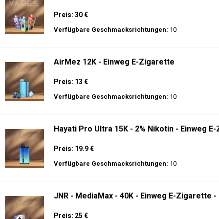
🔥 TOP EINWEG VAPES IN DEUTSCHLAND – JETZT E
Genießen Sie
hochwertige Einweg E-Zigaretten
mit den neuesten Technolo
Akkulaufzeit.
Adalya - 10K - Einweg E-Zigarette