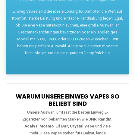
Die größte Auswahl an hochwertigen Einweg E-Zigaretten.
Einweg Vapes sind die ideale Lösung für Dampfer, die Wert auf
Komfort, starke Leistung und einfache Handhabung legen. Egal,
ob Sie eine Vape mit Nikotin suchen, eine große Auswahl an
Geschmacksrichtungen bevorzugen oder ein langlebiges
Modell mit 5000, 10000 oder 20000 Zügen wünschen – wir
haben die perfekte Auswahl. Alle Modelle bieten moderne
Technologie und ein einzigartiges Dampferlebnis.
WARUM UNSERE EINWEG VAPES SO
BELIEBT SIND
Unsere Auswahl umfasst die besten Einweg E-
Zigaretten von bekannten Marken wie
JNR
,
RandM
,
Adalya
,
Mosmo
,
Elf Bar
,
Crystal Vape
und viele
mehr. Diese Vapes stehen für Qualität, lange