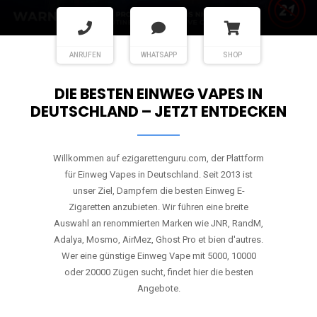
ANRUFEN
WHATSAPP
SHOP
DIE BESTEN EINWEG VAPES IN
DEUTSCHLAND – JETZT ENTDECKEN
Willkommen auf ezigarettenguru.com, der Plattform
für Einweg Vapes in Deutschland. Seit 2013 ist
unser Ziel, Dampfern die besten Einweg E-
Zigaretten anzubieten. Wir führen eine breite
Auswahl an renommierten Marken wie JNR, RandM,
Adalya, Mosmo, AirMez, Ghost Pro et bien d'autres.
Wer eine günstige Einweg Vape mit 5000, 10000
oder 20000 Zügen sucht, findet hier die besten
Angebote.