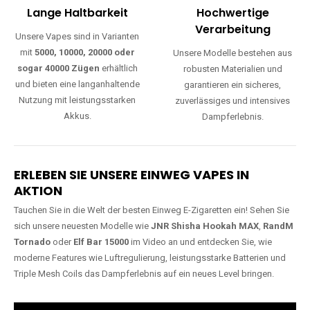
Lange Haltbarkeit
Hochwertige
Verarbeitung
Unsere Vapes sind in Varianten
mit
5000, 10000, 20000 oder
Unsere Modelle bestehen aus
sogar 40000 Zügen
erhältlich
robusten Materialien und
und bieten eine langanhaltende
garantieren ein sicheres,
Nutzung mit leistungsstarken
zuverlässiges und intensives
Akkus.
Dampferlebnis.
ERLEBEN SIE UNSERE EINWEG VAPES IN
AKTION
Tauchen Sie in die Welt der besten Einweg E-Zigaretten ein! Sehen Sie
sich unsere neuesten Modelle wie
JNR Shisha Hookah MAX
,
RandM
Tornado
oder
Elf Bar 15000
im Video an und entdecken Sie, wie
moderne Features wie Luftregulierung, leistungsstarke Batterien und
Triple Mesh Coils das Dampferlebnis auf ein neues Level bringen.