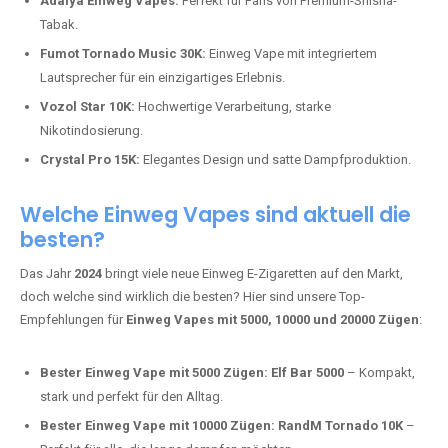
Adalya Einweg Vapes:
Perfekt für Fans von Premium-Shisha-
Tabak.
Fumot Tornado Music 30K:
Einweg Vape mit integriertem
Lautsprecher für ein einzigartiges Erlebnis.
Vozol Star 10K:
Hochwertige Verarbeitung, starke
Nikotindosierung.
Crystal Pro 15K:
Elegantes Design und satte Dampfproduktion.
Welche Einweg Vapes sind aktuell die
besten?
Das Jahr
2024
bringt viele neue Einweg E-Zigaretten auf den Markt,
doch welche sind wirklich die besten? Hier sind unsere Top-
Empfehlungen für
Einweg Vapes mit 5000, 10000 und 20000 Zügen
:
Bester Einweg Vape mit 5000 Zügen:
Elf Bar 5000
– Kompakt,
stark und perfekt für den Alltag.
Bester Einweg Vape mit 10000 Zügen:
RandM Tornado 10K
–