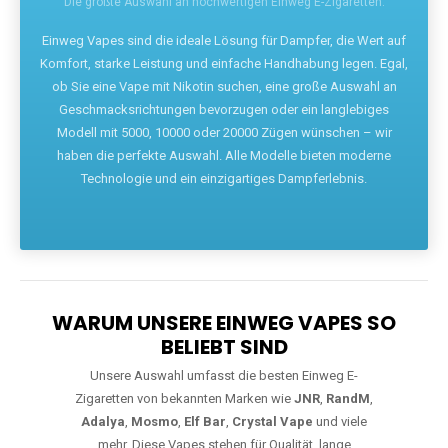
Die größte Auswahl an hochwertigen Einweg E-Zigaretten.
Einweg Vapes sind die ideale Lösung für Dampfer, die Wert auf
Komfort, starke Leistung und einfache Handhabung legen. Egal,
ob Sie eine Vape mit Nikotin suchen, eine große Auswahl an
Geschmacksrichtungen bevorzugen oder ein langlebiges
Modell mit 5000, 10000 oder 20000 Zügen wünschen – wir
haben die perfekte Auswahl. Alle Modelle bieten moderne
Technologie und ein einzigartiges Dampferlebnis.
WARUM UNSERE EINWEG VAPES SO
BELIEBT SIND
Unsere Auswahl umfasst die besten Einweg E-
Zigaretten von bekannten Marken wie
JNR
,
RandM
,
Adalya
,
Mosmo
,
Elf Bar
,
Crystal Vape
und viele
mehr. Diese Vapes stehen für Qualität, lange