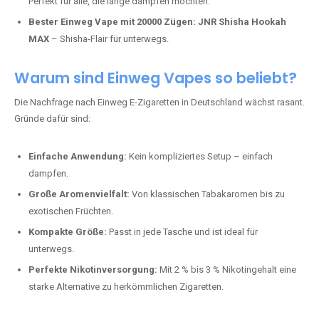
Perfekt für alle, die lange dampfen möchten.
Bester Einweg Vape mit 20000 Zügen:
JNR Shisha Hookah
MAX
– Shisha-Flair für unterwegs.
Warum sind Einweg Vapes so beliebt?
Die Nachfrage nach Einweg E-Zigaretten in Deutschland wächst rasant.
Gründe dafür sind:
Einfache Anwendung:
Kein kompliziertes Setup – einfach
dampfen.
Große Aromenvielfalt:
Von klassischen Tabakaromen bis zu
exotischen Früchten.
Kompakte Größe:
Passt in jede Tasche und ist ideal für
unterwegs.
Perfekte Nikotinversorgung:
Mit 2 % bis 3 % Nikotingehalt eine
starke Alternative zu herkömmlichen Zigaretten.