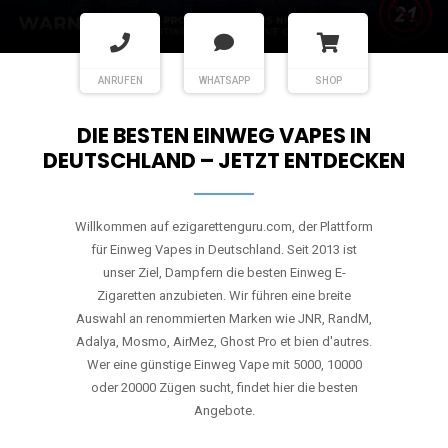
ANRUFEN
WHATSAPP
SHOP
DIE BESTEN EINWEG VAPES IN
DEUTSCHLAND – JETZT ENTDECKEN
Willkommen auf ezigarettenguru.com, der Plattform
für Einweg Vapes in Deutschland. Seit 2013 ist
unser Ziel, Dampfern die besten Einweg E-
Zigaretten anzubieten. Wir führen eine breite
Auswahl an renommierten Marken wie JNR, RandM,
Adalya, Mosmo, AirMez, Ghost Pro et bien d'autres.
Wer eine günstige Einweg Vape mit 5000, 10000
oder 20000 Zügen sucht, findet hier die besten
Angebote.