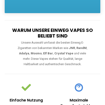
Die größte Auswahl an hochwertigen Einweg E-Zigaretten.
Einweg Vapes sind die ideale Lösung für Dampfer, die Wert auf
Komfort, starke Leistung und einfache Handhabung legen. Egal,
ob Sie eine Vape mit Nikotin suchen, eine große Auswahl an
Geschmacksrichtungen bevorzugen oder ein langlebiges
Modell mit 5000, 10000 oder 20000 Zügen wünschen – wir
haben die perfekte Auswahl. Alle Modelle bieten moderne
Technologie und ein einzigartiges Dampferlebnis.
WARUM UNSERE EINWEG VAPES SO
BELIEBT SIND
Unsere Auswahl umfasst die besten Einweg E-
Zigaretten von bekannten Marken wie
JNR
,
RandM
,
Adalya
,
Mosmo
,
Elf Bar
,
Crystal Vape
und viele
mehr. Diese Vapes stehen für Qualität, lange