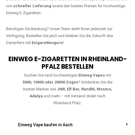
Jetzt Ihre Lieblings-Vape in Alsheim
bestellen
Warten Sie nicht länger!
Ezigarettenguru
ist zurück, und wir bringen
Ihnen die besten Einweg Vapes direkt nach Deutschland. Egal, ob Sie
eine JNR Shisha Hookah MAX oder eine Elf Bar 5000
bevorzugen,
wir haben genau das richtige Modell für Sie.
Bestellen Sie noch heute über unseren
Online-Shop
und profitieren Sie
von
schneller Lieferung
sowie den besten Preisen für hochwertige
Einweg E-Zigaretten.
Benötigen Sie Beratung? Unser Team steht Ihnen jederzeit zur
Verfügung. Bestellen Sie jetzt und erleben Sie die Zukunft des
Dampfens mit
Ezigarettenguru
!
EINWEG E-ZIGARETTEN IN RHEINLAND-
PFALZ BESTELLEN
Suchen Sie nach hochwertigen
Einweg Vapes
mit