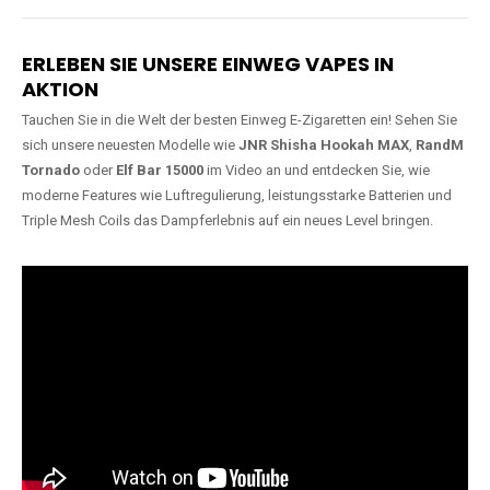
Lange Haltbarkeit
Hochwertige
Verarbeitung
Unsere Vapes sind in Varianten
mit
5000, 10000, 20000 oder
Unsere Modelle bestehen aus
sogar 40000 Zügen
erhältlich
robusten Materialien und
und bieten eine langanhaltende
garantieren ein sicheres,
Nutzung mit leistungsstarken
zuverlässiges und intensives
Akkus.
Dampferlebnis.
ERLEBEN SIE UNSERE EINWEG VAPES IN
AKTION
Tauchen Sie in die Welt der besten Einweg E-Zigaretten ein! Sehen Sie
sich unsere neuesten Modelle wie
JNR Shisha Hookah MAX
,
RandM
Tornado
oder
Elf Bar 15000
im Video an und entdecken Sie, wie
moderne Features wie Luftregulierung, leistungsstarke Batterien und
Triple Mesh Coils das Dampferlebnis auf ein neues Level bringen.