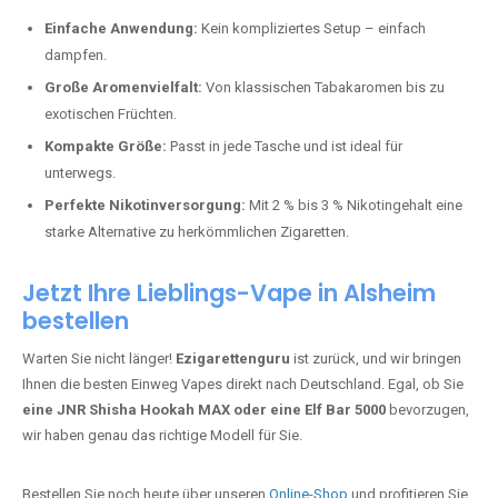
Perfekt für alle, die lange dampfen möchten.
Bester Einweg Vape mit 20000 Zügen:
JNR Shisha Hookah
MAX
– Shisha-Flair für unterwegs.
Warum sind Einweg Vapes so beliebt?
Die Nachfrage nach Einweg E-Zigaretten in Deutschland wächst rasant.
Gründe dafür sind:
Einfache Anwendung:
Kein kompliziertes Setup – einfach
dampfen.
Große Aromenvielfalt:
Von klassischen Tabakaromen bis zu
exotischen Früchten.
Kompakte Größe:
Passt in jede Tasche und ist ideal für
unterwegs.
Perfekte Nikotinversorgung:
Mit 2 % bis 3 % Nikotingehalt eine
starke Alternative zu herkömmlichen Zigaretten.