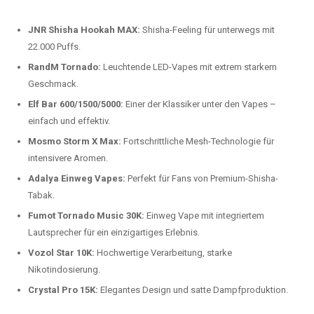
beliebtesten Modelle.
Top-Marken für Einweg Vapes in
Deutschland
Wir bieten Ihnen eine handverlesene Auswahl der besten Einweg
Vapes. Unsere Experten testen regelmäßig neue Modelle, um Ihnen nur
die besten Produkte anbieten zu können. Hier sind einige der
beliebtesten Marken:
JNR Shisha Hookah MAX:
Shisha-Feeling für unterwegs mit
22.000 Puffs.
RandM Tornado:
Leuchtende LED-Vapes mit extrem starkem
Geschmack.
Elf Bar 600/1500/5000:
Einer der Klassiker unter den Vapes –
einfach und effektiv.
Mosmo Storm X Max:
Fortschrittliche Mesh-Technologie für
intensivere Aromen.