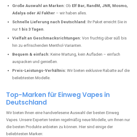
Deutschland erlebt einen regelrechten Boom der Einweg E-Zigaretten.
In Städten wie
Alsheim
setzen immer mehr Dampfer auf moderne
Vapes mit hoher Kapazität, intensiven Aromen und einer einfachen
Handhabung. Hier sind die wichtigsten Gründe, warum Sie bei uns
bestellen sollten:
Die neuesten Modelle:
Wir führen nur die aktuellsten Vapes mit
bis zu
40.000 Zügen
.
Große Auswahl an Marken:
Ob
Elf Bar, RandM, JNR, Mosmo,
Adalya oder Al Fakher
– wir haben alles.
Schnelle Lieferung nach Deutschland:
Ihr Paket erreicht Sie in
nur
1 bis 3 Tagen
.
Vielfalt an Geschmacksrichtungen:
Von fruchtig über süß bis
hin zu erfrischenden Menthol-Varianten.
Bequem & einfach:
Keine Wartung, kein Aufladen – einfach
auspacken und genießen.
Preis-Leistungs-Verhältnis:
Wir bieten exklusive Rabatte auf die