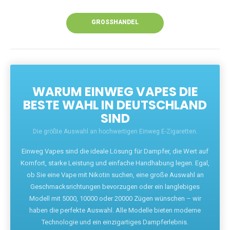
Unsere Vapes bieten intensiven Geschmack,
leistungsstarke Akkus und eine Vielzahl von
Aromen. Dank unseres schnellen Versands aus
Europa ist die Lieferung in Deutschland innerhalb
weniger Tage gewährleistet.
JETZT BESTELLEN
GROSSHANDEL
WARUM EINWEG VAPES DIE
BESTE WAHL IN DEUTSCHLAND
SIND