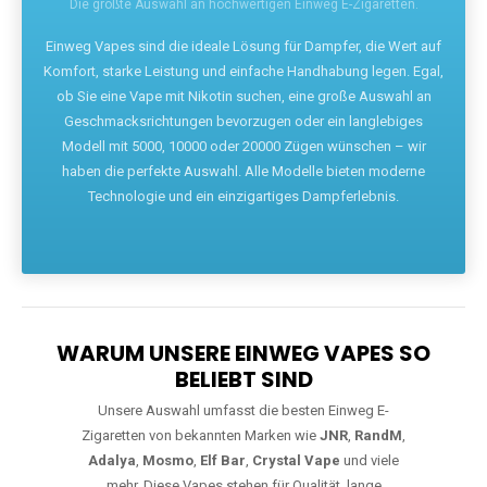
Die größte Auswahl an hochwertigen Einweg E-Zigaretten.
Einweg Vapes sind die ideale Lösung für Dampfer, die Wert auf
Komfort, starke Leistung und einfache Handhabung legen. Egal,
ob Sie eine Vape mit Nikotin suchen, eine große Auswahl an
Geschmacksrichtungen bevorzugen oder ein langlebiges
Modell mit 5000, 10000 oder 20000 Zügen wünschen – wir
haben die perfekte Auswahl. Alle Modelle bieten moderne
Technologie und ein einzigartiges Dampferlebnis.
WARUM UNSERE EINWEG VAPES SO
BELIEBT SIND
Unsere Auswahl umfasst die besten Einweg E-
Zigaretten von bekannten Marken wie
JNR
,
RandM
,
Adalya
,
Mosmo
,
Elf Bar
,
Crystal Vape
und viele
mehr. Diese Vapes stehen für Qualität, lange