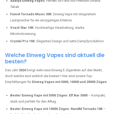
Adalya Einweg Vapes:
Perfekt für Fans von Premium-Shisha-
Tabak.
Fumot Tornado Music 30K:
Einweg Vape mit integriertem
Lautsprecher für ein einzigartiges Erlebnis.
Vozol Star 10K:
Hochwertige Verarbeitung, starke
Nikotindosierung.
Crystal Pro 15K:
Elegantes Design und satte Dampfproduktion.
Welche Einweg Vapes sind aktuell die
besten?
Das Jahr
2024
bringt viele neue Einweg E-Zigaretten auf den Markt,
doch welche sind wirklich die besten? Hier sind unsere Top-
Empfehlungen für
Einweg Vapes mit 5000, 10000 und 20000 Zügen
:
Bester Einweg Vape mit 5000 Zügen:
Elf Bar 5000
– Kompakt,
stark und perfekt für den Alltag.
Bester Einweg Vape mit 10000 Zügen:
RandM Tornado 10K
–