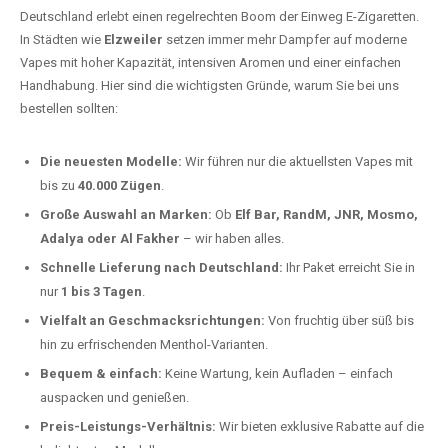
Deutschland erlebt einen regelrechten Boom der Einweg E-Zigaretten.
In Städten wie
Elzweiler
setzen immer mehr Dampfer auf moderne
Vapes mit hoher Kapazität, intensiven Aromen und einer einfachen
Handhabung. Hier sind die wichtigsten Gründe, warum Sie bei uns
bestellen sollten:
Die neuesten Modelle:
Wir führen nur die aktuellsten Vapes mit
bis zu
40.000 Zügen
.
Große Auswahl an Marken:
Ob
Elf Bar, RandM, JNR, Mosmo,
Adalya oder Al Fakher
– wir haben alles.
Schnelle Lieferung nach Deutschland:
Ihr Paket erreicht Sie in
nur
1 bis 3 Tagen
.
Vielfalt an Geschmacksrichtungen:
Von fruchtig über süß bis
hin zu erfrischenden Menthol-Varianten.
Bequem & einfach:
Keine Wartung, kein Aufladen – einfach
auspacken und genießen.
Preis-Leistungs-Verhältnis:
Wir bieten exklusive Rabatte auf die