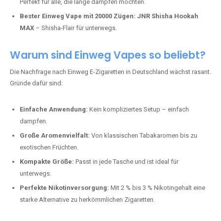
Perfekt für alle, die lange dampfen möchten.
Bester Einweg Vape mit 20000 Zügen:
JNR Shisha Hookah
MAX
– Shisha-Flair für unterwegs.
Warum sind Einweg Vapes so beliebt?
Die Nachfrage nach Einweg E-Zigaretten in Deutschland wächst rasant.
Gründe dafür sind:
Einfache Anwendung:
Kein kompliziertes Setup – einfach
dampfen.
Große Aromenvielfalt:
Von klassischen Tabakaromen bis zu
exotischen Früchten.
Kompakte Größe:
Passt in jede Tasche und ist ideal für
unterwegs.
Perfekte Nikotinversorgung:
Mit 2 % bis 3 % Nikotingehalt eine
starke Alternative zu herkömmlichen Zigaretten.