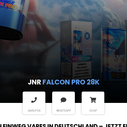
JNR
FALCON PRO 28K
ANRUFEN
WHATSAPP
SHOP
EN EINWEG VAPES IN DEUTSCHLAND – JETZT 