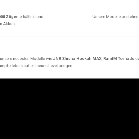
0000 Zügen
erhältlich und
Unsere Modelle bestehen a
en Akkus.
ch unsere neuesten Modelle wie
JNR Shisha Hookah MAX
,
RandM Tornado
o
ampferlebnis auf ein neues Level bringen.