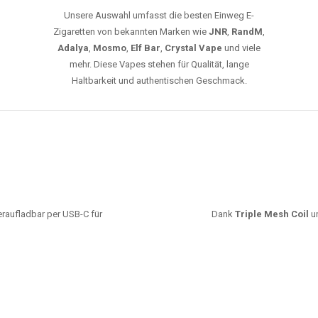
Unsere Auswahl umfasst die besten Einweg E-
Zigaretten von bekannten Marken wie
JNR
,
RandM
,
Adalya
,
Mosmo
,
Elf Bar
,
Crystal Vape
und viele
mehr. Diese Vapes stehen für Qualität, lange
Haltbarkeit und authentischen Geschmack.
deraufladbar per USB-C für
Dank
Triple Mesh Coil
un