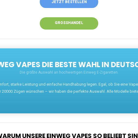
JETZT BESTELLEN
GROSSHANDEL
EG VAPES DIE BESTE WAHL IN DEUTS
Die größte Auswahl an hochwertigen Einweg E-Zigaretten.
mfort, starke Leistung und einfache Handhabung legen. Egal, ob Sie eine Va
r 20000 Zügen wünschen – wir haben die perfekte Auswahl. Alle Modelle biet
ARUM UNSERE EINWEG VAPES SO BELIEBT SI