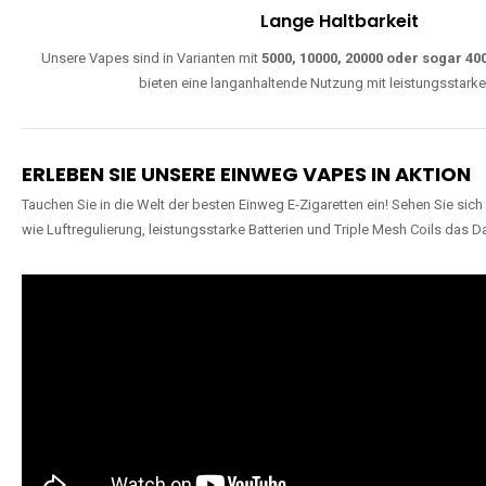
Lange Haltbarkeit
Unsere Vapes sind in Varianten mit
5000, 10000, 20000 oder sogar 4
bieten eine langanhaltende Nutzung mit leistungsstark
ERLEBEN SIE UNSERE EINWEG VAPES IN AKTION
Tauchen Sie in die Welt der besten Einweg E-Zigaretten ein! Sehen Sie si
wie Luftregulierung, leistungsstarke Batterien und Triple Mesh Coils das D