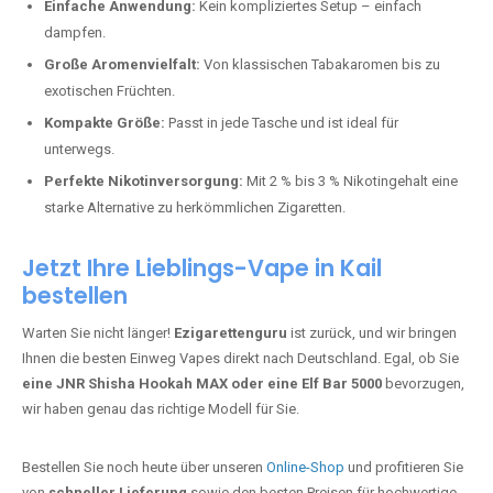
Bester Einweg Vape mit 20000 Zügen:
JNR Shisha Hookah
MAX
– Shisha-Flair für unterwegs.
Warum sind Einweg Vapes so beliebt?
Die Nachfrage nach Einweg E-Zigaretten in Deutschland wächst rasant.
Gründe dafür sind:
Einfache Anwendung:
Kein kompliziertes Setup – einfach
dampfen.
Große Aromenvielfalt:
Von klassischen Tabakaromen bis zu
exotischen Früchten.
Kompakte Größe:
Passt in jede Tasche und ist ideal für
unterwegs.
Perfekte Nikotinversorgung:
Mit 2 % bis 3 % Nikotingehalt eine
starke Alternative zu herkömmlichen Zigaretten.
Jetzt Ihre Lieblings-Vape in Kail