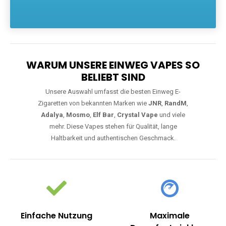
Die größte Auswahl an hochwertigen Einweg E-Zigaretten.
Einweg Vapes sind die ideale Lösung für Dampfer, die Wert auf
Komfort, starke Leistung und einfache Handhabung legen. Egal,
ob Sie eine Vape mit Nikotin suchen, eine große Auswahl an
Geschmacksrichtungen bevorzugen oder ein langlebiges
Modell mit 5000, 10000 oder 20000 Zügen wünschen – wir
haben die perfekte Auswahl. Alle Modelle bieten moderne
Technologie und ein einzigartiges Dampferlebnis.
WARUM UNSERE EINWEG VAPES SO
BELIEBT SIND
Unsere Auswahl umfasst die besten Einweg E-
Zigaretten von bekannten Marken wie
JNR
,
RandM
,
Adalya
,
Mosmo
,
Elf Bar
,
Crystal Vape
und viele
mehr. Diese Vapes stehen für Qualität, lange