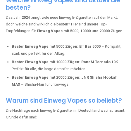
Tabak.
Fumot Tornado Music 30K:
Einweg Vape mit integriertem
Lautsprecher für ein einzigartiges Erlebnis.
Vozol Star 10K:
Hochwertige Verarbeitung, starke
Nikotindosierung.
Crystal Pro 15K:
Elegantes Design und satte Dampfproduktion.
Welche Einweg Vapes sind aktuell die
besten?
Das Jahr
2024
bringt viele neue Einweg E-Zigaretten auf den Markt,
doch welche sind wirklich die besten? Hier sind unsere Top-
Empfehlungen für
Einweg Vapes mit 5000, 10000 und 20000 Zügen
:
Bester Einweg Vape mit 5000 Zügen:
Elf Bar 5000
– Kompakt,
stark und perfekt für den Alltag.
Bester Einweg Vape mit 10000 Zügen:
RandM Tornado 10K
–
Perfekt für alle, die lange dampfen möchten.