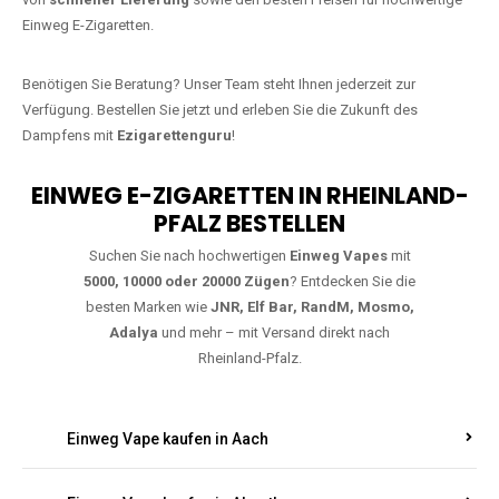
bestellen
Warten Sie nicht länger!
Ezigarettenguru
ist zurück, und wir bringen
Ihnen die besten Einweg Vapes direkt nach Deutschland. Egal, ob Sie
eine JNR Shisha Hookah MAX oder eine Elf Bar 5000
bevorzugen,
wir haben genau das richtige Modell für Sie.
Bestellen Sie noch heute über unseren
Online-Shop
und profitieren Sie
von
schneller Lieferung
sowie den besten Preisen für hochwertige
Einweg E-Zigaretten.
Benötigen Sie Beratung? Unser Team steht Ihnen jederzeit zur
Verfügung. Bestellen Sie jetzt und erleben Sie die Zukunft des
Dampfens mit
Ezigarettenguru
!
EINWEG E-ZIGARETTEN IN RHEINLAND-
PFALZ BESTELLEN
Suchen Sie nach hochwertigen
Einweg Vapes
mit