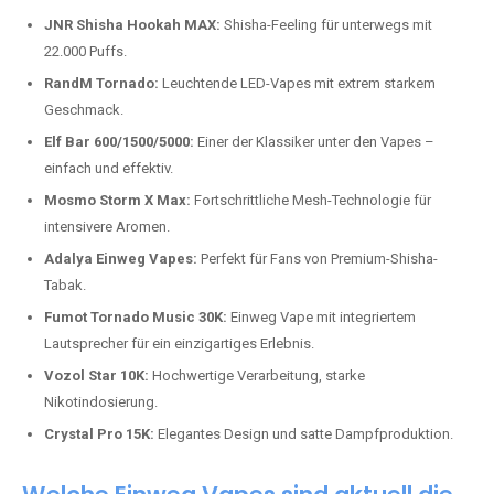
Top-Marken für Einweg Vapes in
Deutschland
Wir bieten Ihnen eine handverlesene Auswahl der besten Einweg
Vapes. Unsere Experten testen regelmäßig neue Modelle, um Ihnen nur
die besten Produkte anbieten zu können. Hier sind einige der
beliebtesten Marken:
JNR Shisha Hookah MAX:
Shisha-Feeling für unterwegs mit
22.000 Puffs.
RandM Tornado:
Leuchtende LED-Vapes mit extrem starkem
Geschmack.
Elf Bar 600/1500/5000:
Einer der Klassiker unter den Vapes –
einfach und effektiv.
Mosmo Storm X Max:
Fortschrittliche Mesh-Technologie für
intensivere Aromen.
Adalya Einweg Vapes:
Perfekt für Fans von Premium-Shisha-