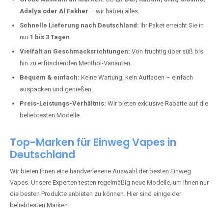
In Städten wie
Kail
setzen immer mehr Dampfer auf moderne Vapes
mit hoher Kapazität, intensiven Aromen und einer einfachen
Handhabung. Hier sind die wichtigsten Gründe, warum Sie bei uns
bestellen sollten:
Die neuesten Modelle:
Wir führen nur die aktuellsten Vapes mit
bis zu
40.000 Zügen
.
Große Auswahl an Marken:
Ob
Elf Bar, RandM, JNR, Mosmo,
Adalya oder Al Fakher
– wir haben alles.
Schnelle Lieferung nach Deutschland:
Ihr Paket erreicht Sie in
nur
1 bis 3 Tagen
.
Vielfalt an Geschmacksrichtungen:
Von fruchtig über süß bis
hin zu erfrischenden Menthol-Varianten.
Bequem & einfach:
Keine Wartung, kein Aufladen – einfach
auspacken und genießen.
Preis-Leistungs-Verhältnis:
Wir bieten exklusive Rabatte auf die
beliebtesten Modelle.