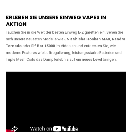
Lange Haltbarkeit
Hochwertige
Verarbeitung
Unsere Vapes sind in Varianten
mit
5000, 10000, 20000 oder
Unsere Modelle bestehen aus
sogar 40000 Zügen
erhältlich
robusten Materialien und
und bieten eine langanhaltende
garantieren ein sicheres,
Nutzung mit leistungsstarken
zuverlässiges und intensives
Akkus.
Dampferlebnis.
ERLEBEN SIE UNSERE EINWEG VAPES IN
AKTION
Tauchen Sie in die Welt der besten Einweg E-Zigaretten ein! Sehen Sie
sich unsere neuesten Modelle wie
JNR Shisha Hookah MAX
,
RandM
Tornado
oder
Elf Bar 15000
im Video an und entdecken Sie, wie
moderne Features wie Luftregulierung, leistungsstarke Batterien und
Triple Mesh Coils das Dampferlebnis auf ein neues Level bringen.