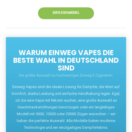
Unsere Vapes bieten intensiven Geschmack,
leistungsstarke Akkus und eine Vielzahl von
Aromen. Dank unseres schnellen Versands aus
Europa ist die Lieferung in Deutschland innerhalb
weniger Tage gewährleistet.
JETZT BESTELLEN
GROSSHANDEL
WARUM EINWEG VAPES DIE
BESTE WAHL IN DEUTSCHLAND
SIND