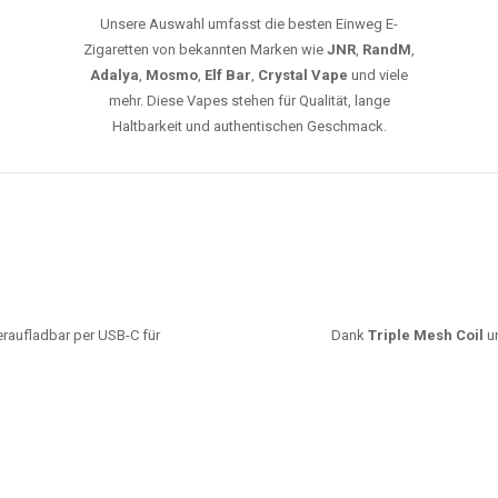
Unsere Auswahl umfasst die besten Einweg E-
Zigaretten von bekannten Marken wie
JNR
,
RandM
,
Adalya
,
Mosmo
,
Elf Bar
,
Crystal Vape
und viele
mehr. Diese Vapes stehen für Qualität, lange
Haltbarkeit und authentischen Geschmack.
deraufladbar per USB-C für
Dank
Triple Mesh Coil
un