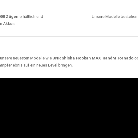
0000 Zügen
erhältlich und
Unsere Modelle bestehen a
en Akkus.
ch unsere neuesten Modelle wie
JNR Shisha Hookah MAX
,
RandM Tornado
o
ampferlebnis auf ein neues Level bringen.