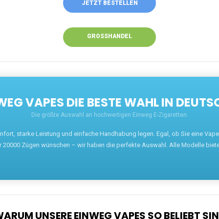
JETZT BESTELLEN
GROSSHANDEL
EG VAPES DIE BESTE WAHL IN DEUTS
Die größte Auswahl an hochwertigen Einweg E-Zigaretten.
mfort, starke Leistung und einfache Handhabung legen. Egal, ob Sie eine Va
r 20000 Zügen wünschen – wir haben die perfekte Auswahl. Alle Modelle biet
ARUM UNSERE EINWEG VAPES SO BELIEBT SI