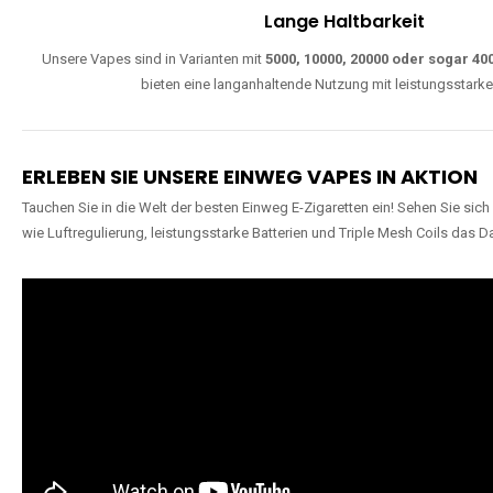
Lange Haltbarkeit
Unsere Vapes sind in Varianten mit
5000, 10000, 20000 oder sogar 4
bieten eine langanhaltende Nutzung mit leistungsstark
ERLEBEN SIE UNSERE EINWEG VAPES IN AKTION
Tauchen Sie in die Welt der besten Einweg E-Zigaretten ein! Sehen Sie si
wie Luftregulierung, leistungsstarke Batterien und Triple Mesh Coils das D