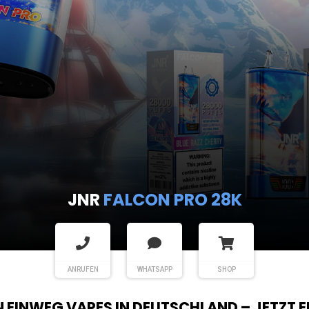
JNR
FALCON PRO 28K
ANRUFEN
WHATSAPP
SHOP
EN EINWEG VAPES IN DEUTSCHLAND – JETZT 