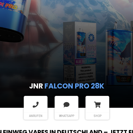
JNR
FALCON PRO 28K
ANRUFEN
WHATSAPP
SHOP
EN EINWEG VAPES IN DEUTSCHLAND – JETZT 