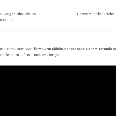
0000 Zügen
erhältlich und
Unsere Modelle bestehen a
en Akkus.
ch unsere neuesten Modelle wie
JNR Shisha Hookah MAX
,
RandM Tornado
o
ampferlebnis auf ein neues Level bringen.