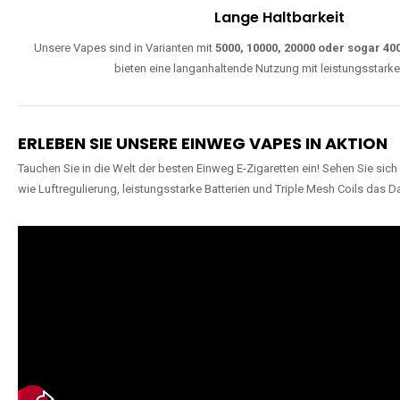
Lange Haltbarkeit
Unsere Vapes sind in Varianten mit
5000, 10000, 20000 oder sogar 4
bieten eine langanhaltende Nutzung mit leistungsstark
ERLEBEN SIE UNSERE EINWEG VAPES IN AKTION
Tauchen Sie in die Welt der besten Einweg E-Zigaretten ein! Sehen Sie si
wie Luftregulierung, leistungsstarke Batterien und Triple Mesh Coils das D