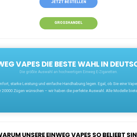
JETZT BESTELLEN
GROSSHANDEL
EG VAPES DIE BESTE WAHL IN DEUTS
Die größte Auswahl an hochwertigen Einweg E-Zigaretten.
mfort, starke Leistung und einfache Handhabung legen. Egal, ob Sie eine Va
r 20000 Zügen wünschen – wir haben die perfekte Auswahl. Alle Modelle biet
ARUM UNSERE EINWEG VAPES SO BELIEBT SI