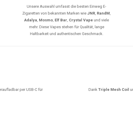
Unsere Auswahl umfasst die besten Einweg E-
Zigaretten von bekannten Marken wie
JNR
,
RandM
,
Adalya
,
Mosmo
,
Elf Bar
,
Crystal Vape
und viele
mehr. Diese Vapes stehen für Qualität, lange
Haltbarkeit und authentischen Geschmack.
deraufladbar per USB-C für
Dank
Triple Mesh Coil
un