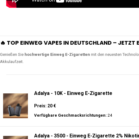
extra lange Nutzung.
Lange Haltbarkeit
Unsere Vapes sind in Varianten mit
5000, 10000, 20000 oder sogar 4
bieten eine langanhaltende Nutzung mit leistungsstark
ERLEBEN SIE UNSERE EINWEG VAPES IN AKTION
Tauchen Sie in die Welt der besten Einweg E-Zigaretten ein! Sehen Sie si
wie Luftregulierung, leistungsstarke Batterien und Triple Mesh Coils das D