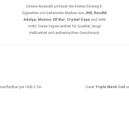
leistungsstarke Akkus und eine Vielzahl von
Aromen. Dank unseres schnellen Versands aus
Europa ist die Lieferung in Deutschland innerhalb
weniger Tage gewährleistet.
JETZT BESTELLEN
GROSSHANDEL
EG VAPES DIE BESTE WAHL IN DEUTS
Die größte Auswahl an hochwertigen Einweg E-Zigaretten.
mfort, starke Leistung und einfache Handhabung legen. Egal, ob Sie eine Va
r 20000 Zügen wünschen – wir haben die perfekte Auswahl. Alle Modelle biet