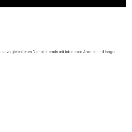
Wolken für ein optimales Dampferlebnis.
Hochwertige Verarbeitung
us robusten Materialien und garantieren ein sicheres, zuverlässiges und
intensives Dampferlebnis.
der
Elf Bar 15000
im Video an und entdecken Sie, wie moderne Features