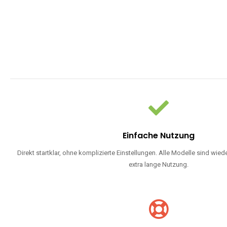
WARUM EINW
Einweg Vapes sind die ideale Lösung für Dampfer, die Wert auf Ko
bevorzugen oder ein langlebiges Modell mit 5000, 10000 ode