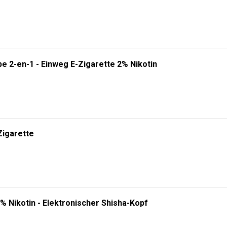
RHÄLTLICH! 🔥
gien. Wählen Sie zwischen
5000, 10000 oder 20000 Zügen
und erleben Sie ei