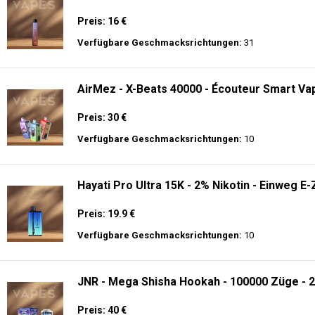
🔥 TOP EINWEG VAPES IN DEUTSCHLAND – JETZT E
Genießen Sie
hochwertige Einweg E-Zigaretten
mit den neuesten Technolo
Akkulaufzeit.
Adalya - 10K - Einweg E-Zigarette