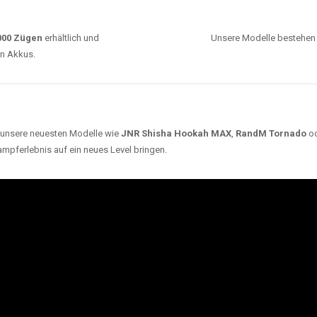
ARUM UNSERE EINWEG VAPES SO BELIEBT SI
Unsere Auswahl umfasst die besten Einweg E-
Zigaretten von bekannten Marken wie
JNR
,
RandM
,
Adalya
,
Mosmo
,
Elf Bar
,
Crystal Vape
und viele
mehr. Diese Vapes stehen für Qualität, lange
Haltbarkeit und authentischen Geschmack.
deraufladbar per USB-C für
Dank
Triple Mesh Coil
un