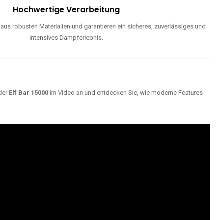
ND
Maximale Dampfentwicklung
d einstellbarer Luftzufuhr liefern unsere Modelle dichte, geschmackvolle