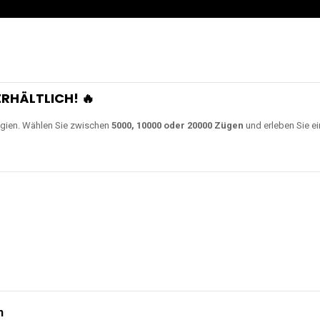
0000 Zügen
erhältlich und
Unsere Modelle bestehen a
en Akkus.
ch unsere neuesten Modelle wie
JNR Shisha Hookah MAX
,
RandM Tornado
o
ampferlebnis auf ein neues Level bringen.