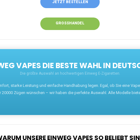
ANRUFEN
WHATSAPP
SHOP
EN EINWEG VAPES IN DEUTSCHLAND – JETZT 
Willkommen auf ezigarettenguru.com, der Plattform
für Einweg Vapes in Deutschland. Seit 2013 ist
unser Ziel, Dampfern die besten Einweg E-
Zigaretten anzubieten. Wir führen eine breite
Auswahl an renommierten Marken wie JNR, RandM,
Adalya, Mosmo, AirMez, Ghost Pro et bien d'autres.
Wer eine günstige Einweg Vape mit 5000, 10000
oder 20000 Zügen sucht, findet hier die besten
Angebote.
Unsere Vapes bieten intensiven Geschmack,