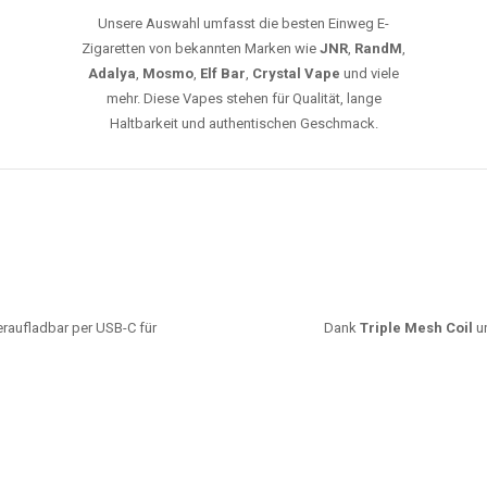
Unsere Auswahl umfasst die besten Einweg E-
Zigaretten von bekannten Marken wie
JNR
,
RandM
,
Adalya
,
Mosmo
,
Elf Bar
,
Crystal Vape
und viele
mehr. Diese Vapes stehen für Qualität, lange
Haltbarkeit und authentischen Geschmack.
deraufladbar per USB-C für
Dank
Triple Mesh Coil
un