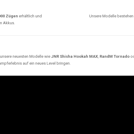
0000 Zügen
erhältlich und
Unsere Modelle bestehen a
en Akkus.
ch unsere neuesten Modelle wie
JNR Shisha Hookah MAX
,
RandM Tornado
o
ampferlebnis auf ein neues Level bringen.