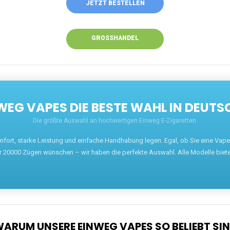
JETZT BESTELLEN
GROSSHANDEL
EG VAPES DIE BESTE WAHL IN DEUTS
Die größte Auswahl an hochwertigen Einweg E-Zigaretten.
mfort, starke Leistung und einfache Handhabung legen. Egal, ob Sie eine Va
r 20000 Zügen wünschen – wir haben die perfekte Auswahl. Alle Modelle biet
ARUM UNSERE EINWEG VAPES SO BELIEBT SI