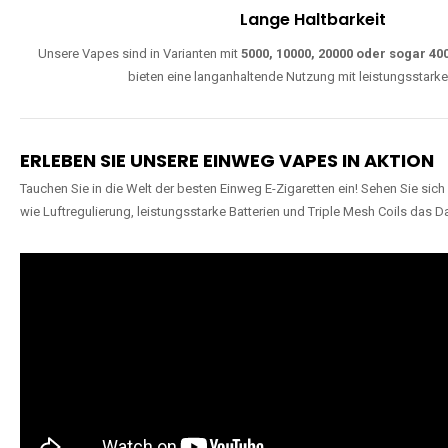
Lange Haltbarkeit
Unsere Vapes sind in Varianten mit
5000, 10000, 20000 oder sogar 4
bieten eine langanhaltende Nutzung mit leistungsstark
ERLEBEN SIE UNSERE EINWEG VAPES IN AKTION
Tauchen Sie in die Welt der besten Einweg E-Zigaretten ein! Sehen Sie si
wie Luftregulierung, leistungsstarke Batterien und Triple Mesh Coils das D