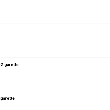
-Zigarette
igarette