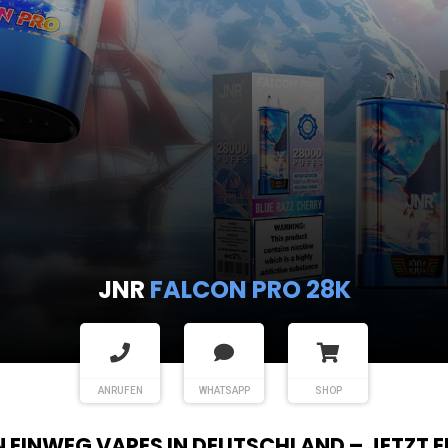
JNR
FALCON PRO 28K
ANRUFEN
WHATSAPP
SHOP
EN EINWEG VAPES IN DEUTSCHLAND – JETZT 