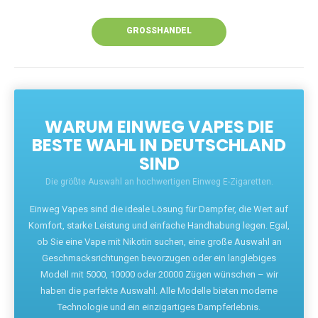
Unsere Vapes bieten intensiven Geschmack,
leistungsstarke Akkus und eine Vielzahl von
Aromen. Dank unseres schnellen Versands aus
Europa ist die Lieferung in Deutschland innerhalb
weniger Tage gewährleistet.
JETZT BESTELLEN
GROSSHANDEL
WARUM EINWEG VAPES DIE
BESTE WAHL IN DEUTSCHLAND
SIND