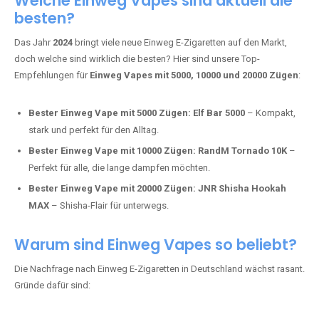
Tabak.
Fumot Tornado Music 30K:
Einweg Vape mit integriertem
Lautsprecher für ein einzigartiges Erlebnis.
Vozol Star 10K:
Hochwertige Verarbeitung, starke
Nikotindosierung.
Crystal Pro 15K:
Elegantes Design und satte Dampfproduktion.
Welche Einweg Vapes sind aktuell die
besten?
Das Jahr
2024
bringt viele neue Einweg E-Zigaretten auf den Markt,
doch welche sind wirklich die besten? Hier sind unsere Top-
Empfehlungen für
Einweg Vapes mit 5000, 10000 und 20000 Zügen
:
Bester Einweg Vape mit 5000 Zügen:
Elf Bar 5000
– Kompakt,
stark und perfekt für den Alltag.
Bester Einweg Vape mit 10000 Zügen:
RandM Tornado 10K
–
Perfekt für alle, die lange dampfen möchten.