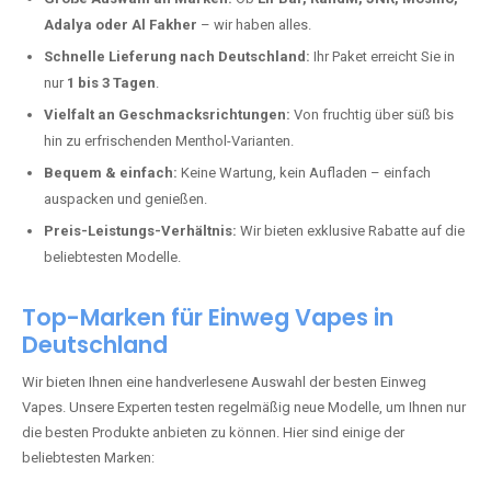
In Städten wie
Brenk
setzen immer mehr Dampfer auf moderne Vapes
mit hoher Kapazität, intensiven Aromen und einer einfachen
Handhabung. Hier sind die wichtigsten Gründe, warum Sie bei uns
bestellen sollten:
Die neuesten Modelle:
Wir führen nur die aktuellsten Vapes mit
bis zu
40.000 Zügen
.
Große Auswahl an Marken:
Ob
Elf Bar, RandM, JNR, Mosmo,
Adalya oder Al Fakher
– wir haben alles.
Schnelle Lieferung nach Deutschland:
Ihr Paket erreicht Sie in
nur
1 bis 3 Tagen
.
Vielfalt an Geschmacksrichtungen:
Von fruchtig über süß bis
hin zu erfrischenden Menthol-Varianten.
Bequem & einfach:
Keine Wartung, kein Aufladen – einfach
auspacken und genießen.
Preis-Leistungs-Verhältnis:
Wir bieten exklusive Rabatte auf die
beliebtesten Modelle.