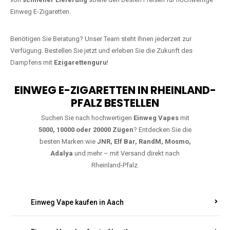
bestellen
Warten Sie nicht länger!
Ezigarettenguru
ist zurück, und wir bringen
Ihnen die besten Einweg Vapes direkt nach Deutschland. Egal, ob Sie
eine JNR Shisha Hookah MAX oder eine Elf Bar 5000
bevorzugen,
wir haben genau das richtige Modell für Sie.
Bestellen Sie noch heute über unseren
Online-Shop
und profitieren Sie
von
schneller Lieferung
sowie den besten Preisen für hochwertige
Einweg E-Zigaretten.
Benötigen Sie Beratung? Unser Team steht Ihnen jederzeit zur
Verfügung. Bestellen Sie jetzt und erleben Sie die Zukunft des
Dampfens mit
Ezigarettenguru
!
EINWEG E-ZIGARETTEN IN RHEINLAND-
PFALZ BESTELLEN
Suchen Sie nach hochwertigen
Einweg Vapes
mit