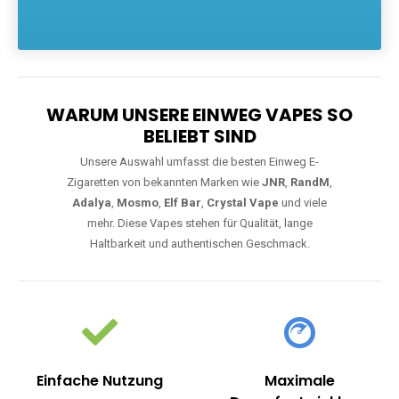
Die größte Auswahl an hochwertigen Einweg E-Zigaretten.
Einweg Vapes sind die ideale Lösung für Dampfer, die Wert auf
Komfort, starke Leistung und einfache Handhabung legen. Egal,
ob Sie eine Vape mit Nikotin suchen, eine große Auswahl an
Geschmacksrichtungen bevorzugen oder ein langlebiges
Modell mit 5000, 10000 oder 20000 Zügen wünschen – wir
haben die perfekte Auswahl. Alle Modelle bieten moderne
Technologie und ein einzigartiges Dampferlebnis.
WARUM UNSERE EINWEG VAPES SO
BELIEBT SIND
Unsere Auswahl umfasst die besten Einweg E-
Zigaretten von bekannten Marken wie
JNR
,
RandM
,
Adalya
,
Mosmo
,
Elf Bar
,
Crystal Vape
und viele
mehr. Diese Vapes stehen für Qualität, lange