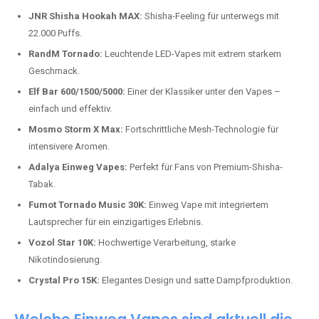
Top-Marken für Einweg Vapes in
Deutschland
Wir bieten Ihnen eine handverlesene Auswahl der besten Einweg
Vapes. Unsere Experten testen regelmäßig neue Modelle, um Ihnen nur
die besten Produkte anbieten zu können. Hier sind einige der
beliebtesten Marken:
JNR Shisha Hookah MAX:
Shisha-Feeling für unterwegs mit
22.000 Puffs.
RandM Tornado:
Leuchtende LED-Vapes mit extrem starkem
Geschmack.
Elf Bar 600/1500/5000:
Einer der Klassiker unter den Vapes –
einfach und effektiv.
Mosmo Storm X Max:
Fortschrittliche Mesh-Technologie für
intensivere Aromen.
Adalya Einweg Vapes:
Perfekt für Fans von Premium-Shisha-