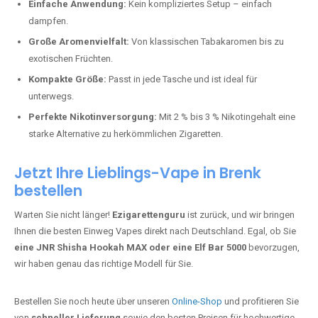
Bester Einweg Vape mit 20000 Zügen:
JNR Shisha Hookah
MAX
– Shisha-Flair für unterwegs.
Warum sind Einweg Vapes so beliebt?
Die Nachfrage nach Einweg E-Zigaretten in Deutschland wächst rasant.
Gründe dafür sind:
Einfache Anwendung:
Kein kompliziertes Setup – einfach
dampfen.
Große Aromenvielfalt:
Von klassischen Tabakaromen bis zu
exotischen Früchten.
Kompakte Größe:
Passt in jede Tasche und ist ideal für
unterwegs.
Perfekte Nikotinversorgung:
Mit 2 % bis 3 % Nikotingehalt eine
starke Alternative zu herkömmlichen Zigaretten.
Jetzt Ihre Lieblings-Vape in Brenk