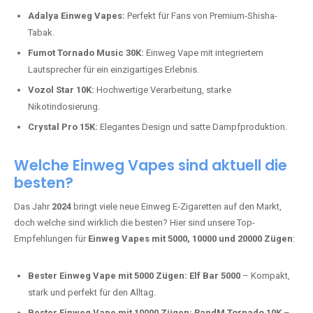
Adalya Einweg Vapes:
Perfekt für Fans von Premium-Shisha-
Tabak.
Fumot Tornado Music 30K:
Einweg Vape mit integriertem
Lautsprecher für ein einzigartiges Erlebnis.
Vozol Star 10K:
Hochwertige Verarbeitung, starke
Nikotindosierung.
Crystal Pro 15K:
Elegantes Design und satte Dampfproduktion.
Welche Einweg Vapes sind aktuell die
besten?
Das Jahr
2024
bringt viele neue Einweg E-Zigaretten auf den Markt,
doch welche sind wirklich die besten? Hier sind unsere Top-
Empfehlungen für
Einweg Vapes mit 5000, 10000 und 20000 Zügen
:
Bester Einweg Vape mit 5000 Zügen:
Elf Bar 5000
– Kompakt,
stark und perfekt für den Alltag.
Bester Einweg Vape mit 10000 Zügen:
RandM Tornado 10K
–