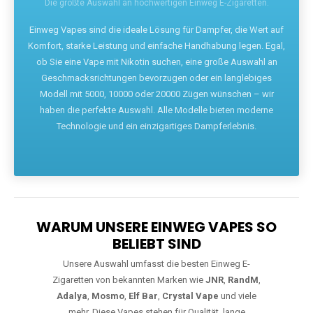
Die größte Auswahl an hochwertigen Einweg E-Zigaretten.
Einweg Vapes sind die ideale Lösung für Dampfer, die Wert auf
Komfort, starke Leistung und einfache Handhabung legen. Egal,
ob Sie eine Vape mit Nikotin suchen, eine große Auswahl an
Geschmacksrichtungen bevorzugen oder ein langlebiges
Modell mit 5000, 10000 oder 20000 Zügen wünschen – wir
haben die perfekte Auswahl. Alle Modelle bieten moderne
Technologie und ein einzigartiges Dampferlebnis.
WARUM UNSERE EINWEG VAPES SO
BELIEBT SIND
Unsere Auswahl umfasst die besten Einweg E-
Zigaretten von bekannten Marken wie
JNR
,
RandM
,
Adalya
,
Mosmo
,
Elf Bar
,
Crystal Vape
und viele
mehr. Diese Vapes stehen für Qualität, lange