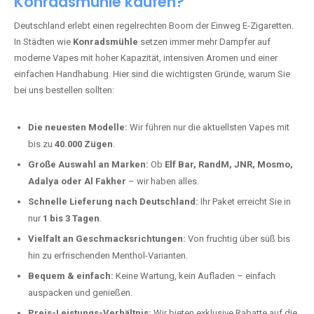
Konradsmühle kaufen?
Deutschland erlebt einen regelrechten Boom der Einweg E-Zigaretten.
In Städten wie
Konradsmühle
setzen immer mehr Dampfer auf
moderne Vapes mit hoher Kapazität, intensiven Aromen und einer
einfachen Handhabung. Hier sind die wichtigsten Gründe, warum Sie
bei uns bestellen sollten:
Die neuesten Modelle:
Wir führen nur die aktuellsten Vapes mit
bis zu
40.000 Zügen
.
Große Auswahl an Marken:
Ob
Elf Bar, RandM, JNR, Mosmo,
Adalya oder Al Fakher
– wir haben alles.
Schnelle Lieferung nach Deutschland:
Ihr Paket erreicht Sie in
nur
1 bis 3 Tagen
.
Vielfalt an Geschmacksrichtungen:
Von fruchtig über süß bis
hin zu erfrischenden Menthol-Varianten.
Bequem & einfach:
Keine Wartung, kein Aufladen – einfach
auspacken und genießen.
Preis-Leistungs-Verhältnis:
Wir bieten exklusive Rabatte auf die