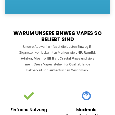
Die größte Auswahl an hochwertigen Einweg E-Zigaretten.
Einweg Vapes sind die ideale Lösung für Dampfer, die Wert auf
Komfort, starke Leistung und einfache Handhabung legen. Egal,
ob Sie eine Vape mit Nikotin suchen, eine große Auswahl an
Geschmacksrichtungen bevorzugen oder ein langlebiges
Modell mit 5000, 10000 oder 20000 Zügen wünschen – wir
haben die perfekte Auswahl. Alle Modelle bieten moderne
Technologie und ein einzigartiges Dampferlebnis.
WARUM UNSERE EINWEG VAPES SO
BELIEBT SIND
Unsere Auswahl umfasst die besten Einweg E-
Zigaretten von bekannten Marken wie
JNR
,
RandM
,
Adalya
,
Mosmo
,
Elf Bar
,
Crystal Vape
und viele
mehr. Diese Vapes stehen für Qualität, lange