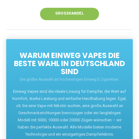
Unsere Vapes bieten intensiven Geschmack,
leistungsstarke Akkus und eine Vielzahl von
Aromen. Dank unseres schnellen Versands aus
Europa ist die Lieferung in Deutschland innerhalb
weniger Tage gewährleistet.
JETZT BESTELLEN
GROSSHANDEL
WARUM EINWEG VAPES DIE
BESTE WAHL IN DEUTSCHLAND
SIND