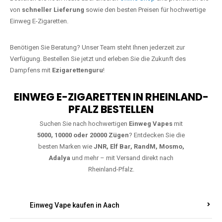
Jetzt Ihre Lieblings-Vape in Börrstadt
bestellen
Warten Sie nicht länger!
Ezigarettenguru
ist zurück, und wir bringen
Ihnen die besten Einweg Vapes direkt nach Deutschland. Egal, ob Sie
eine JNR Shisha Hookah MAX oder eine Elf Bar 5000
bevorzugen,
wir haben genau das richtige Modell für Sie.
Bestellen Sie noch heute über unseren
Online-Shop
und profitieren Sie
von
schneller Lieferung
sowie den besten Preisen für hochwertige
Einweg E-Zigaretten.
Benötigen Sie Beratung? Unser Team steht Ihnen jederzeit zur
Verfügung. Bestellen Sie jetzt und erleben Sie die Zukunft des
Dampfens mit
Ezigarettenguru
!
EINWEG E-ZIGARETTEN IN RHEINLAND-
PFALZ BESTELLEN
Suchen Sie nach hochwertigen
Einweg Vapes
mit