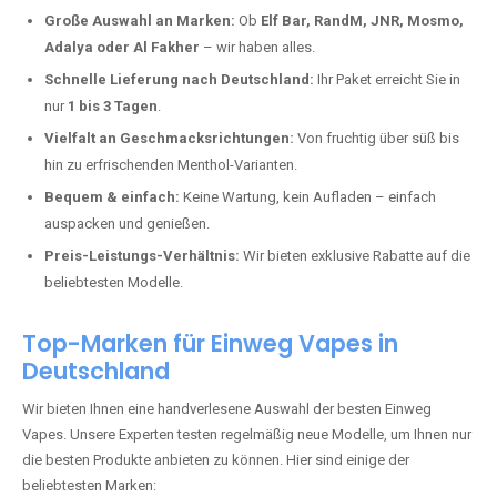
Deutschland erlebt einen regelrechten Boom der Einweg E-Zigaretten.
In Städten wie
Börrstadt
setzen immer mehr Dampfer auf moderne
Vapes mit hoher Kapazität, intensiven Aromen und einer einfachen
Handhabung. Hier sind die wichtigsten Gründe, warum Sie bei uns
bestellen sollten:
Die neuesten Modelle:
Wir führen nur die aktuellsten Vapes mit
bis zu
40.000 Zügen
.
Große Auswahl an Marken:
Ob
Elf Bar, RandM, JNR, Mosmo,
Adalya oder Al Fakher
– wir haben alles.
Schnelle Lieferung nach Deutschland:
Ihr Paket erreicht Sie in
nur
1 bis 3 Tagen
.
Vielfalt an Geschmacksrichtungen:
Von fruchtig über süß bis
hin zu erfrischenden Menthol-Varianten.
Bequem & einfach:
Keine Wartung, kein Aufladen – einfach
auspacken und genießen.
Preis-Leistungs-Verhältnis:
Wir bieten exklusive Rabatte auf die