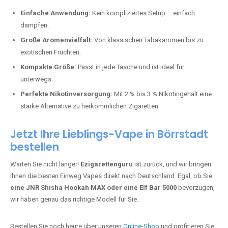
Perfekt für alle, die lange dampfen möchten.
Bester Einweg Vape mit 20000 Zügen:
JNR Shisha Hookah
MAX
– Shisha-Flair für unterwegs.
Warum sind Einweg Vapes so beliebt?
Die Nachfrage nach Einweg E-Zigaretten in Deutschland wächst rasant.
Gründe dafür sind:
Einfache Anwendung:
Kein kompliziertes Setup – einfach
dampfen.
Große Aromenvielfalt:
Von klassischen Tabakaromen bis zu
exotischen Früchten.
Kompakte Größe:
Passt in jede Tasche und ist ideal für
unterwegs.
Perfekte Nikotinversorgung:
Mit 2 % bis 3 % Nikotingehalt eine
starke Alternative zu herkömmlichen Zigaretten.