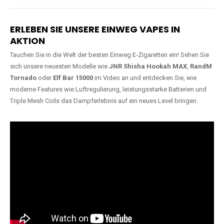
Lange Haltbarkeit
Hochwertige
Verarbeitung
Unsere Vapes sind in Varianten
mit
5000, 10000, 20000 oder
Unsere Modelle bestehen aus
sogar 40000 Zügen
erhältlich
robusten Materialien und
und bieten eine langanhaltende
garantieren ein sicheres,
Nutzung mit leistungsstarken
zuverlässiges und intensives
Akkus.
Dampferlebnis.
ERLEBEN SIE UNSERE EINWEG VAPES IN
AKTION
Tauchen Sie in die Welt der besten Einweg E-Zigaretten ein! Sehen Sie
sich unsere neuesten Modelle wie
JNR Shisha Hookah MAX
,
RandM
Tornado
oder
Elf Bar 15000
im Video an und entdecken Sie, wie
moderne Features wie Luftregulierung, leistungsstarke Batterien und
Triple Mesh Coils das Dampferlebnis auf ein neues Level bringen.