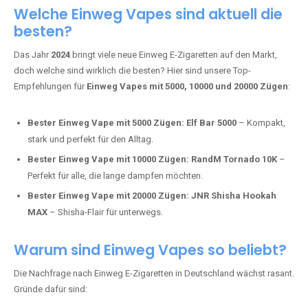
Adalya Einweg Vapes:
Perfekt für Fans von Premium-Shisha-
Tabak.
Fumot Tornado Music 30K:
Einweg Vape mit integriertem
Lautsprecher für ein einzigartiges Erlebnis.
Vozol Star 10K:
Hochwertige Verarbeitung, starke
Nikotindosierung.
Crystal Pro 15K:
Elegantes Design und satte Dampfproduktion.
Welche Einweg Vapes sind aktuell die
besten?
Das Jahr
2024
bringt viele neue Einweg E-Zigaretten auf den Markt,
doch welche sind wirklich die besten? Hier sind unsere Top-
Empfehlungen für
Einweg Vapes mit 5000, 10000 und 20000 Zügen
:
Bester Einweg Vape mit 5000 Zügen:
Elf Bar 5000
– Kompakt,
stark und perfekt für den Alltag.
Bester Einweg Vape mit 10000 Zügen:
RandM Tornado 10K
–