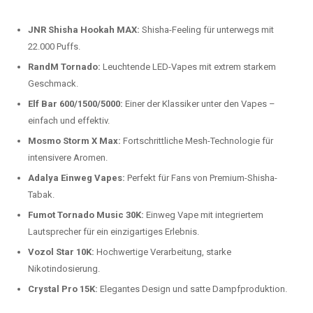
beliebtesten Modelle.
Top-Marken für Einweg Vapes in
Deutschland
Wir bieten Ihnen eine handverlesene Auswahl der besten Einweg
Vapes. Unsere Experten testen regelmäßig neue Modelle, um Ihnen nur
die besten Produkte anbieten zu können. Hier sind einige der
beliebtesten Marken:
JNR Shisha Hookah MAX:
Shisha-Feeling für unterwegs mit
22.000 Puffs.
RandM Tornado:
Leuchtende LED-Vapes mit extrem starkem
Geschmack.
Elf Bar 600/1500/5000:
Einer der Klassiker unter den Vapes –
einfach und effektiv.
Mosmo Storm X Max:
Fortschrittliche Mesh-Technologie für
intensivere Aromen.