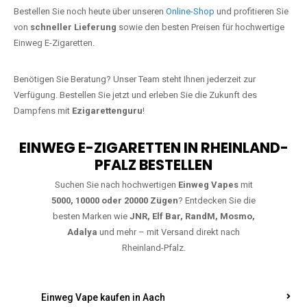
Jetzt Ihre Lieblings-Vape in Grenderich
bestellen
Warten Sie nicht länger!
Ezigarettenguru
ist zurück, und wir bringen
Ihnen die besten Einweg Vapes direkt nach Deutschland. Egal, ob Sie
eine JNR Shisha Hookah MAX oder eine Elf Bar 5000
bevorzugen,
wir haben genau das richtige Modell für Sie.
Bestellen Sie noch heute über unseren
Online-Shop
und profitieren Sie
von
schneller Lieferung
sowie den besten Preisen für hochwertige
Einweg E-Zigaretten.
Benötigen Sie Beratung? Unser Team steht Ihnen jederzeit zur
Verfügung. Bestellen Sie jetzt und erleben Sie die Zukunft des
Dampfens mit
Ezigarettenguru
!
EINWEG E-ZIGARETTEN IN RHEINLAND-
PFALZ BESTELLEN