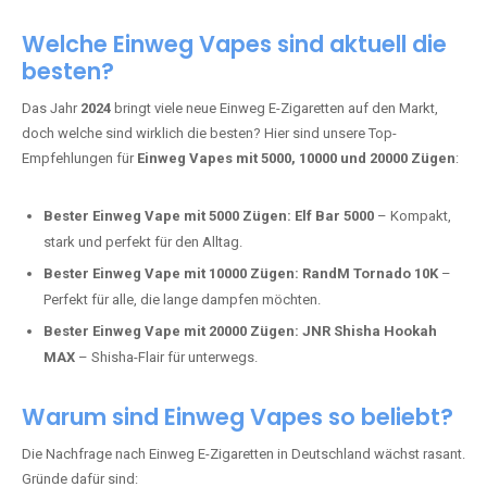
Adalya Einweg Vapes:
Perfekt für Fans von Premium-Shisha-
Tabak.
Fumot Tornado Music 30K:
Einweg Vape mit integriertem
Lautsprecher für ein einzigartiges Erlebnis.
Vozol Star 10K:
Hochwertige Verarbeitung, starke
Nikotindosierung.
Crystal Pro 15K:
Elegantes Design und satte Dampfproduktion.
Welche Einweg Vapes sind aktuell die
besten?
Das Jahr
2024
bringt viele neue Einweg E-Zigaretten auf den Markt,
doch welche sind wirklich die besten? Hier sind unsere Top-
Empfehlungen für
Einweg Vapes mit 5000, 10000 und 20000 Zügen
:
Bester Einweg Vape mit 5000 Zügen:
Elf Bar 5000
– Kompakt,
stark und perfekt für den Alltag.
Bester Einweg Vape mit 10000 Zügen:
RandM Tornado 10K
–