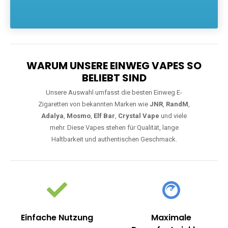
Die größte Auswahl an hochwertigen Einweg E-Zigaretten.
Einweg Vapes sind die ideale Lösung für Dampfer, die Wert auf
Komfort, starke Leistung und einfache Handhabung legen. Egal,
ob Sie eine Vape mit Nikotin suchen, eine große Auswahl an
Geschmacksrichtungen bevorzugen oder ein langlebiges
Modell mit 5000, 10000 oder 20000 Zügen wünschen – wir
haben die perfekte Auswahl. Alle Modelle bieten moderne
Technologie und ein einzigartiges Dampferlebnis.
WARUM UNSERE EINWEG VAPES SO
BELIEBT SIND
Unsere Auswahl umfasst die besten Einweg E-
Zigaretten von bekannten Marken wie
JNR
,
RandM
,
Adalya
,
Mosmo
,
Elf Bar
,
Crystal Vape
und viele
mehr. Diese Vapes stehen für Qualität, lange