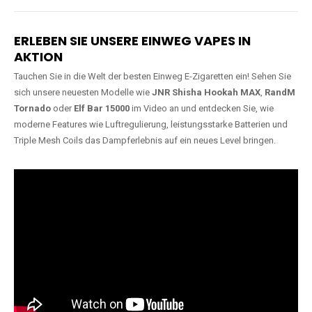
Lange Haltbarkeit
Hochwertige
Verarbeitung
Unsere Vapes sind in Varianten
mit
5000, 10000, 20000 oder
Unsere Modelle bestehen aus
sogar 40000 Zügen
erhältlich
robusten Materialien und
und bieten eine langanhaltende
garantieren ein sicheres,
Nutzung mit leistungsstarken
zuverlässiges und intensives
Akkus.
Dampferlebnis.
ERLEBEN SIE UNSERE EINWEG VAPES IN
AKTION
Tauchen Sie in die Welt der besten Einweg E-Zigaretten ein! Sehen Sie
sich unsere neuesten Modelle wie
JNR Shisha Hookah MAX
,
RandM
Tornado
oder
Elf Bar 15000
im Video an und entdecken Sie, wie
moderne Features wie Luftregulierung, leistungsstarke Batterien und
Triple Mesh Coils das Dampferlebnis auf ein neues Level bringen.