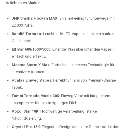
beliebtesten Modelle.
Top-Marken für Einweg Vapes in
Deutschland
Wir bieten Ihnen eine handverlesene Auswahl der besten Einweg
Vapes. Unsere Experten testen regelmäßig neue Modelle, um Ihnen nur
die besten Produkte anbieten zu können. Hier sind einige der
beliebtesten Marken:
JNR Shisha Hookah MAX:
Shisha-Feeling für unterwegs mit
22.000 Puffs.
RandM Tornado:
Leuchtende LED-Vapes mit extrem starkem
Geschmack.
Elf Bar 600/1500/5000:
Einer der Klassiker unter den Vapes –
einfach und effektiv.
Mosmo Storm X Max:
Fortschrittliche Mesh-Technologie für
intensivere Aromen.