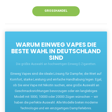
Unsere Vapes bieten intensiven Geschmack,
leistungsstarke Akkus und eine Vielzahl von
Aromen. Dank unseres schnellen Versands aus
Europa ist die Lieferung in Deutschland innerhalb
weniger Tage gewährleistet.
JETZT BESTELLEN
GROSSHANDEL
WARUM EINWEG VAPES DIE
BESTE WAHL IN DEUTSCHLAND
SIND