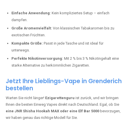
Perfekt für alle, die lange dampfen möchten.
Bester Einweg Vape mit 20000 Zügen:
JNR Shisha Hookah
MAX
– Shisha-Flair für unterwegs.
Warum sind Einweg Vapes so beliebt?
Die Nachfrage nach Einweg E-Zigaretten in Deutschland wächst rasant.
Gründe dafür sind:
Einfache Anwendung:
Kein kompliziertes Setup – einfach
dampfen.
Große Aromenvielfalt:
Von klassischen Tabakaromen bis zu
exotischen Früchten.
Kompakte Größe:
Passt in jede Tasche und ist ideal für
unterwegs.
Perfekte Nikotinversorgung:
Mit 2 % bis 3 % Nikotingehalt eine
starke Alternative zu herkömmlichen Zigaretten.