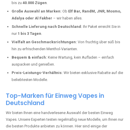
Grenderich kaufen?
Deutschland erlebt einen regelrechten Boom der Einweg E-Zigaretten.
In Städten wie
Grenderich
setzen immer mehr Dampfer auf moderne
Vapes mit hoher Kapazität, intensiven Aromen und einer einfachen
Handhabung. Hier sind die wichtigsten Gründe, warum Sie bei uns
bestellen sollten:
Die neuesten Modelle:
Wir führen nur die aktuellsten Vapes mit
bis zu
40.000 Zügen
.
Große Auswahl an Marken:
Ob
Elf Bar, RandM, JNR, Mosmo,
Adalya oder Al Fakher
– wir haben alles.
Schnelle Lieferung nach Deutschland:
Ihr Paket erreicht Sie in
nur
1 bis 3 Tagen
.
Vielfalt an Geschmacksrichtungen:
Von fruchtig über süß bis
hin zu erfrischenden Menthol-Varianten.
Bequem & einfach:
Keine Wartung, kein Aufladen – einfach
auspacken und genießen.
Preis-Leistungs-Verhältnis:
Wir bieten exklusive Rabatte auf die