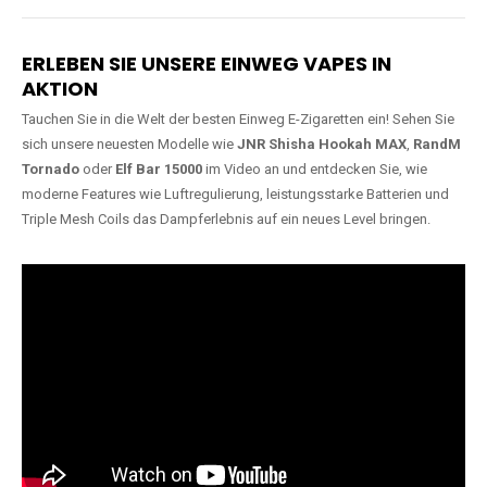
Lange Haltbarkeit
Hochwertige
Verarbeitung
Unsere Vapes sind in Varianten
mit
5000, 10000, 20000 oder
Unsere Modelle bestehen aus
sogar 40000 Zügen
erhältlich
robusten Materialien und
und bieten eine langanhaltende
garantieren ein sicheres,
Nutzung mit leistungsstarken
zuverlässiges und intensives
Akkus.
Dampferlebnis.
ERLEBEN SIE UNSERE EINWEG VAPES IN
AKTION
Tauchen Sie in die Welt der besten Einweg E-Zigaretten ein! Sehen Sie
sich unsere neuesten Modelle wie
JNR Shisha Hookah MAX
,
RandM
Tornado
oder
Elf Bar 15000
im Video an und entdecken Sie, wie
moderne Features wie Luftregulierung, leistungsstarke Batterien und
Triple Mesh Coils das Dampferlebnis auf ein neues Level bringen.