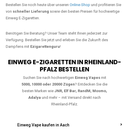
Jetzt Ihre Lieblings-Vape in
Bachenberg bestellen
Warten Sie nicht länger!
Ezigarettenguru
ist zurück, und wir bringen
Ihnen die besten Einweg Vapes direkt nach Deutschland. Egal, ob Sie
eine JNR Shisha Hookah MAX oder eine Elf Bar 5000
bevorzugen,
wir haben genau das richtige Modell für Sie.
Bestellen Sie noch heute über unseren
Online-Shop
und profitieren Sie
von
schneller Lieferung
sowie den besten Preisen für hochwertige
Einweg E-Zigaretten.
Benötigen Sie Beratung? Unser Team steht Ihnen jederzeit zur
Verfügung. Bestellen Sie jetzt und erleben Sie die Zukunft des
Dampfens mit
Ezigarettenguru
!
EINWEG E-ZIGARETTEN IN RHEINLAND-
PFALZ BESTELLEN