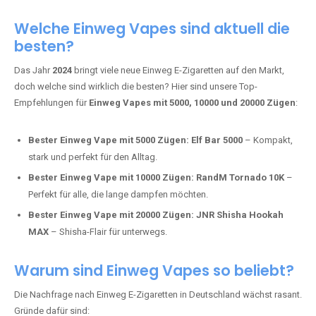
Adalya Einweg Vapes:
Perfekt für Fans von Premium-Shisha-
Tabak.
Fumot Tornado Music 30K:
Einweg Vape mit integriertem
Lautsprecher für ein einzigartiges Erlebnis.
Vozol Star 10K:
Hochwertige Verarbeitung, starke
Nikotindosierung.
Crystal Pro 15K:
Elegantes Design und satte Dampfproduktion.
Welche Einweg Vapes sind aktuell die
besten?
Das Jahr
2024
bringt viele neue Einweg E-Zigaretten auf den Markt,
doch welche sind wirklich die besten? Hier sind unsere Top-
Empfehlungen für
Einweg Vapes mit 5000, 10000 und 20000 Zügen
:
Bester Einweg Vape mit 5000 Zügen:
Elf Bar 5000
– Kompakt,
stark und perfekt für den Alltag.
Bester Einweg Vape mit 10000 Zügen:
RandM Tornado 10K
–