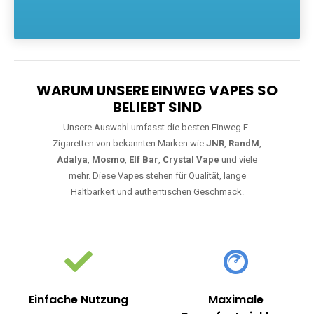
Die größte Auswahl an hochwertigen Einweg E-Zigaretten.
Einweg Vapes sind die ideale Lösung für Dampfer, die Wert auf
Komfort, starke Leistung und einfache Handhabung legen. Egal,
ob Sie eine Vape mit Nikotin suchen, eine große Auswahl an
Geschmacksrichtungen bevorzugen oder ein langlebiges
Modell mit 5000, 10000 oder 20000 Zügen wünschen – wir
haben die perfekte Auswahl. Alle Modelle bieten moderne
Technologie und ein einzigartiges Dampferlebnis.
WARUM UNSERE EINWEG VAPES SO
BELIEBT SIND
Unsere Auswahl umfasst die besten Einweg E-
Zigaretten von bekannten Marken wie
JNR
,
RandM
,
Adalya
,
Mosmo
,
Elf Bar
,
Crystal Vape
und viele
mehr. Diese Vapes stehen für Qualität, lange