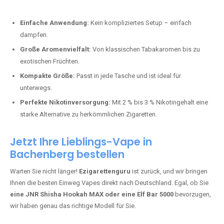
Perfekt für alle, die lange dampfen möchten.
Bester Einweg Vape mit 20000 Zügen:
JNR Shisha Hookah
MAX
– Shisha-Flair für unterwegs.
Warum sind Einweg Vapes so beliebt?
Die Nachfrage nach Einweg E-Zigaretten in Deutschland wächst rasant.
Gründe dafür sind:
Einfache Anwendung:
Kein kompliziertes Setup – einfach
dampfen.
Große Aromenvielfalt:
Von klassischen Tabakaromen bis zu
exotischen Früchten.
Kompakte Größe:
Passt in jede Tasche und ist ideal für
unterwegs.
Perfekte Nikotinversorgung:
Mit 2 % bis 3 % Nikotingehalt eine
starke Alternative zu herkömmlichen Zigaretten.