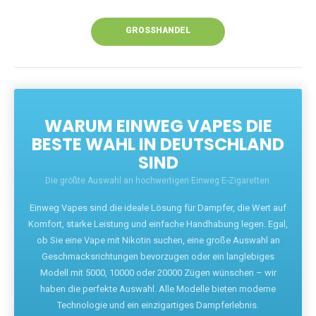
Unsere Vapes bieten intensiven Geschmack,
leistungsstarke Akkus und eine Vielzahl von
Aromen. Dank unseres schnellen Versands aus
Europa ist die Lieferung in Deutschland innerhalb
weniger Tage gewährleistet.
JETZT BESTELLEN
GROSSHANDEL
WARUM EINWEG VAPES DIE
BESTE WAHL IN DEUTSCHLAND
SIND