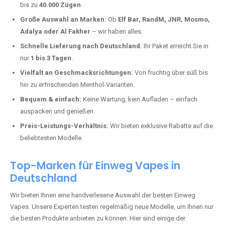
Bachenberg kaufen?
Deutschland erlebt einen regelrechten Boom der Einweg E-Zigaretten.
In Städten wie
Bachenberg
setzen immer mehr Dampfer auf moderne
Vapes mit hoher Kapazität, intensiven Aromen und einer einfachen
Handhabung. Hier sind die wichtigsten Gründe, warum Sie bei uns
bestellen sollten:
Die neuesten Modelle:
Wir führen nur die aktuellsten Vapes mit
bis zu
40.000 Zügen
.
Große Auswahl an Marken:
Ob
Elf Bar, RandM, JNR, Mosmo,
Adalya oder Al Fakher
– wir haben alles.
Schnelle Lieferung nach Deutschland:
Ihr Paket erreicht Sie in
nur
1 bis 3 Tagen
.
Vielfalt an Geschmacksrichtungen:
Von fruchtig über süß bis
hin zu erfrischenden Menthol-Varianten.
Bequem & einfach:
Keine Wartung, kein Aufladen – einfach
auspacken und genießen.
Preis-Leistungs-Verhältnis:
Wir bieten exklusive Rabatte auf die