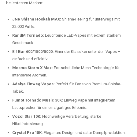
beliebtesten Modelle.
Top-Marken für Einweg Vapes in
Deutschland
Wir bieten Ihnen eine handverlesene Auswahl der besten Einweg
Vapes. Unsere Experten testen regelmäßig neue Modelle, um Ihnen nur
die besten Produkte anbieten zu können. Hier sind einige der
beliebtesten Marken:
JNR Shisha Hookah MAX:
Shisha-Feeling für unterwegs mit
22.000 Puffs.
RandM Tornado:
Leuchtende LED-Vapes mit extrem starkem
Geschmack.
Elf Bar 600/1500/5000:
Einer der Klassiker unter den Vapes –
einfach und effektiv.
Mosmo Storm X Max:
Fortschrittliche Mesh-Technologie für
intensivere Aromen.