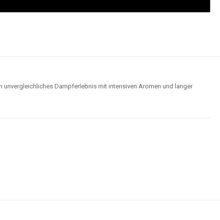
Wolken für ein optimales Dampferlebnis.
Hochwertige Verarbeitung
us robusten Materialien und garantieren ein sicheres, zuverlässiges und
intensives Dampferlebnis.
der
Elf Bar 15000
im Video an und entdecken Sie, wie moderne Features