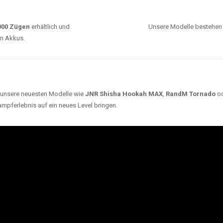
ARUM UNSERE EINWEG VAPES SO BELIEBT SI
Unsere Auswahl umfasst die besten Einweg E-
Zigaretten von bekannten Marken wie
JNR
,
RandM
,
Adalya
,
Mosmo
,
Elf Bar
,
Crystal Vape
und viele
mehr. Diese Vapes stehen für Qualität, lange
Haltbarkeit und authentischen Geschmack.
deraufladbar per USB-C für
Dank
Triple Mesh Coil
un