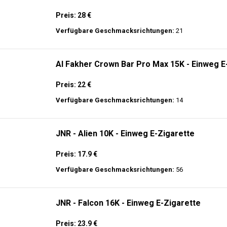
🔥 TOP EINWEG VAPES IN DEUTSCHLAND – JETZT E
Genießen Sie
hochwertige Einweg E-Zigaretten
mit den neuesten Technolo
Akkulaufzeit.
Adalya - 10K - Einweg E-Zigarette