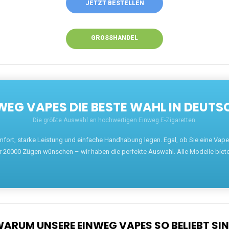
ANRUFEN
WHATSAPP
SHOP
EN EINWEG VAPES IN DEUTSCHLAND – JETZT 
Willkommen auf ezigarettenguru.com, der Plattform
für Einweg Vapes in Deutschland. Seit 2013 ist
unser Ziel, Dampfern die besten Einweg E-
Zigaretten anzubieten. Wir führen eine breite
Auswahl an renommierten Marken wie JNR, RandM,
Adalya, Mosmo, AirMez, Ghost Pro et bien d'autres.
Wer eine günstige Einweg Vape mit 5000, 10000
oder 20000 Zügen sucht, findet hier die besten
Angebote.
Unsere Vapes bieten intensiven Geschmack,