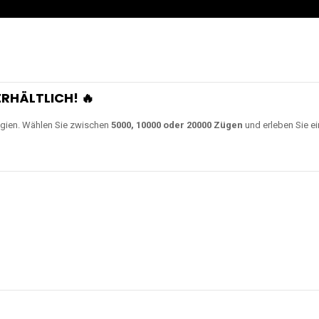
0000 Zügen
erhältlich und
Unsere Modelle bestehen a
en Akkus.
ch unsere neuesten Modelle wie
JNR Shisha Hookah MAX
,
RandM Tornado
o
ampferlebnis auf ein neues Level bringen.