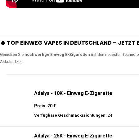
extra lange Nutzung.
Lange Haltbarkeit
Unsere Vapes sind in Varianten mit
5000, 10000, 20000 oder sogar 4
bieten eine langanhaltende Nutzung mit leistungsstark
ERLEBEN SIE UNSERE EINWEG VAPES IN AKTION
Tauchen Sie in die Welt der besten Einweg E-Zigaretten ein! Sehen Sie si
wie Luftregulierung, leistungsstarke Batterien und Triple Mesh Coils das D