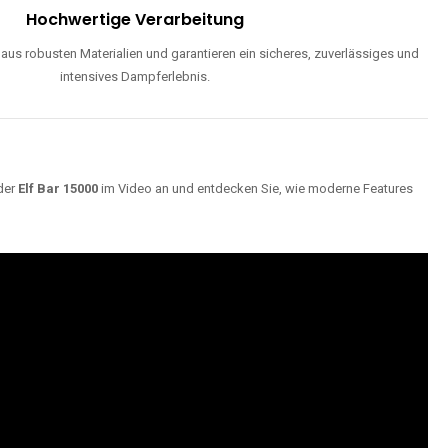
ND
Maximale Dampfentwicklung
d einstellbarer Luftzufuhr liefern unsere Modelle dichte, geschmackvolle