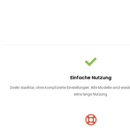
WARUM EINW
Einweg Vapes sind die ideale Lösung für Dampfer, die Wert auf Ko
bevorzugen oder ein langlebiges Modell mit 5000, 10000 ode