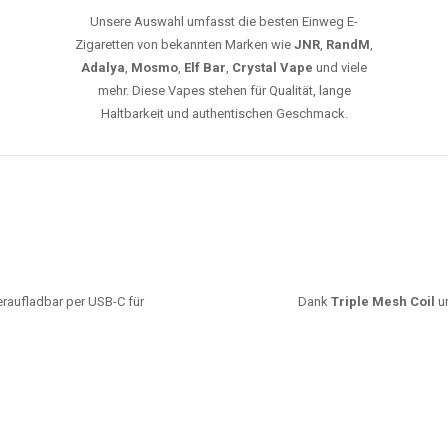
leistungsstarke Akkus und eine Vielzahl von
Aromen. Dank unseres schnellen Versands aus
Europa ist die Lieferung in Deutschland innerhalb
weniger Tage gewährleistet.
JETZT BESTELLEN
GROSSHANDEL
EG VAPES DIE BESTE WAHL IN DEUTS
Die größte Auswahl an hochwertigen Einweg E-Zigaretten.
mfort, starke Leistung und einfache Handhabung legen. Egal, ob Sie eine Va
r 20000 Zügen wünschen – wir haben die perfekte Auswahl. Alle Modelle biet