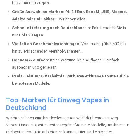
Gimbsheim kaufen?
Deutschland erlebt einen regelrechten Boom der Einweg E-Zigaretten.
In Städten wie
Gimbsheim
setzen immer mehr Dampfer auf moderne
Vapes mit hoher Kapazität, intensiven Aromen und einer einfachen
Handhabung. Hier sind die wichtigsten Gründe, warum Sie bei uns
bestellen sollten:
Die neuesten Modelle:
Wir führen nur die aktuellsten Vapes mit
bis zu
40.000 Zügen
.
Große Auswahl an Marken:
Ob
Elf Bar, RandM, JNR, Mosmo,
Adalya oder Al Fakher
– wir haben alles.
Schnelle Lieferung nach Deutschland:
Ihr Paket erreicht Sie in
nur
1 bis 3 Tagen
.
Vielfalt an Geschmacksrichtungen:
Von fruchtig über süß bis
hin zu erfrischenden Menthol-Varianten.
Bequem & einfach:
Keine Wartung, kein Aufladen – einfach
auspacken und genießen.
Preis-Leistungs-Verhältnis:
Wir bieten exklusive Rabatte auf die