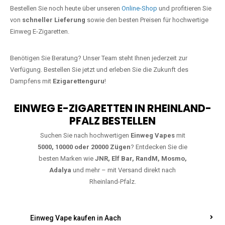
Jetzt Ihre Lieblings-Vape in
Gimbsheim bestellen
Warten Sie nicht länger!
Ezigarettenguru
ist zurück, und wir bringen
Ihnen die besten Einweg Vapes direkt nach Deutschland. Egal, ob Sie
eine JNR Shisha Hookah MAX oder eine Elf Bar 5000
bevorzugen,
wir haben genau das richtige Modell für Sie.
Bestellen Sie noch heute über unseren
Online-Shop
und profitieren Sie
von
schneller Lieferung
sowie den besten Preisen für hochwertige
Einweg E-Zigaretten.
Benötigen Sie Beratung? Unser Team steht Ihnen jederzeit zur
Verfügung. Bestellen Sie jetzt und erleben Sie die Zukunft des
Dampfens mit
Ezigarettenguru
!
EINWEG E-ZIGARETTEN IN RHEINLAND-
PFALZ BESTELLEN