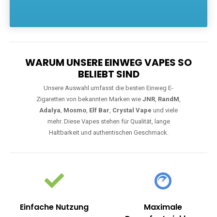
Die größte Auswahl an hochwertigen Einweg E-Zigaretten.
Einweg Vapes sind die ideale Lösung für Dampfer, die Wert auf
Komfort, starke Leistung und einfache Handhabung legen. Egal,
ob Sie eine Vape mit Nikotin suchen, eine große Auswahl an
Geschmacksrichtungen bevorzugen oder ein langlebiges
Modell mit 5000, 10000 oder 20000 Zügen wünschen – wir
haben die perfekte Auswahl. Alle Modelle bieten moderne
Technologie und ein einzigartiges Dampferlebnis.
WARUM UNSERE EINWEG VAPES SO
BELIEBT SIND
Unsere Auswahl umfasst die besten Einweg E-
Zigaretten von bekannten Marken wie
JNR
,
RandM
,
Adalya
,
Mosmo
,
Elf Bar
,
Crystal Vape
und viele
mehr. Diese Vapes stehen für Qualität, lange