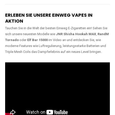
Lange Haltbarkeit
Hochwertige
Verarbeitung
Unsere Vapes sind in Varianten
mit
5000, 10000, 20000 oder
Unsere Modelle bestehen aus
sogar 40000 Zügen
erhältlich
robusten Materialien und
und bieten eine langanhaltende
garantieren ein sicheres,
Nutzung mit leistungsstarken
zuverlässiges und intensives
Akkus.
Dampferlebnis.
ERLEBEN SIE UNSERE EINWEG VAPES IN
AKTION
Tauchen Sie in die Welt der besten Einweg E-Zigaretten ein! Sehen Sie
sich unsere neuesten Modelle wie
JNR Shisha Hookah MAX
,
RandM
Tornado
oder
Elf Bar 15000
im Video an und entdecken Sie, wie
moderne Features wie Luftregulierung, leistungsstarke Batterien und
Triple Mesh Coils das Dampferlebnis auf ein neues Level bringen.