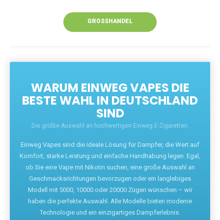
Unsere Vapes bieten intensiven Geschmack,
leistungsstarke Akkus und eine Vielzahl von
Aromen. Dank unseres schnellen Versands aus
Europa ist die Lieferung in Deutschland innerhalb
weniger Tage gewährleistet.
JETZT BESTELLEN
GROSSHANDEL
WARUM EINWEG VAPES DIE
BESTE WAHL IN DEUTSCHLAND
SIND