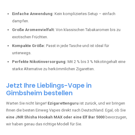
Perfekt für alle, die lange dampfen möchten.
Bester Einweg Vape mit 20000 Zügen:
JNR Shisha Hookah
MAX
– Shisha-Flair für unterwegs.
Warum sind Einweg Vapes so beliebt?
Die Nachfrage nach Einweg E-Zigaretten in Deutschland wächst rasant.
Gründe dafür sind:
Einfache Anwendung:
Kein kompliziertes Setup – einfach
dampfen.
Große Aromenvielfalt:
Von klassischen Tabakaromen bis zu
exotischen Früchten.
Kompakte Größe:
Passt in jede Tasche und ist ideal für
unterwegs.
Perfekte Nikotinversorgung:
Mit 2 % bis 3 % Nikotingehalt eine
starke Alternative zu herkömmlichen Zigaretten.