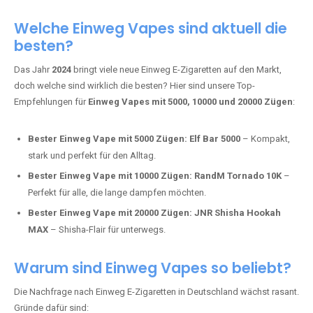
Adalya Einweg Vapes:
Perfekt für Fans von Premium-Shisha-
Tabak.
Fumot Tornado Music 30K:
Einweg Vape mit integriertem
Lautsprecher für ein einzigartiges Erlebnis.
Vozol Star 10K:
Hochwertige Verarbeitung, starke
Nikotindosierung.
Crystal Pro 15K:
Elegantes Design und satte Dampfproduktion.
Welche Einweg Vapes sind aktuell die
besten?
Das Jahr
2024
bringt viele neue Einweg E-Zigaretten auf den Markt,
doch welche sind wirklich die besten? Hier sind unsere Top-
Empfehlungen für
Einweg Vapes mit 5000, 10000 und 20000 Zügen
:
Bester Einweg Vape mit 5000 Zügen:
Elf Bar 5000
– Kompakt,
stark und perfekt für den Alltag.
Bester Einweg Vape mit 10000 Zügen:
RandM Tornado 10K
–