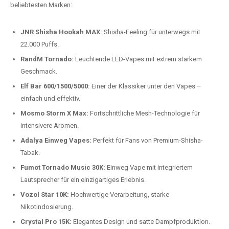
beliebtesten Modelle.
Top-Marken für Einweg Vapes in
Deutschland
Wir bieten Ihnen eine handverlesene Auswahl der besten Einweg
Vapes. Unsere Experten testen regelmäßig neue Modelle, um Ihnen nur
die besten Produkte anbieten zu können. Hier sind einige der
beliebtesten Marken:
JNR Shisha Hookah MAX:
Shisha-Feeling für unterwegs mit
22.000 Puffs.
RandM Tornado:
Leuchtende LED-Vapes mit extrem starkem
Geschmack.
Elf Bar 600/1500/5000:
Einer der Klassiker unter den Vapes –
einfach und effektiv.
Mosmo Storm X Max:
Fortschrittliche Mesh-Technologie für
intensivere Aromen.