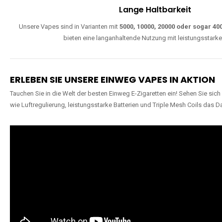
Lange Haltbarkeit
Unsere Vapes sind in Varianten mit
5000, 10000, 20000 oder sogar 4
bieten eine langanhaltende Nutzung mit leistungsstark
ERLEBEN SIE UNSERE EINWEG VAPES IN AKTION
Tauchen Sie in die Welt der besten Einweg E-Zigaretten ein! Sehen Sie si
wie Luftregulierung, leistungsstarke Batterien und Triple Mesh Coils das D