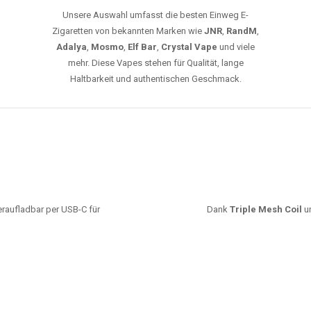
Unsere Auswahl umfasst die besten Einweg E-
Zigaretten von bekannten Marken wie
JNR
,
RandM
,
Adalya
,
Mosmo
,
Elf Bar
,
Crystal Vape
und viele
mehr. Diese Vapes stehen für Qualität, lange
Haltbarkeit und authentischen Geschmack.
deraufladbar per USB-C für
Dank
Triple Mesh Coil
un