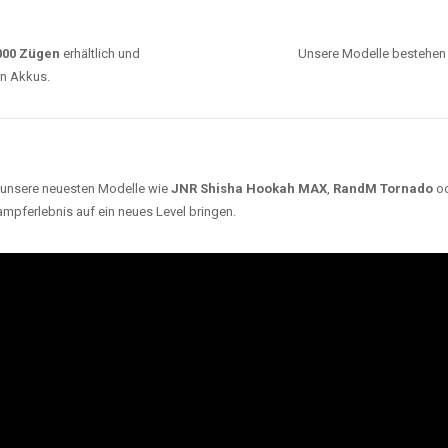
0000 Zügen
erhältlich und
Unsere Modelle bestehen a
en Akkus.
ch unsere neuesten Modelle wie
JNR Shisha Hookah MAX
,
RandM Tornado
o
ampferlebnis auf ein neues Level bringen.