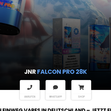
JNR
FALCON PRO 28K
ANRUFEN
WHATSAPP
SHOP
EN EINWEG VAPES IN DEUTSCHLAND – JETZT 