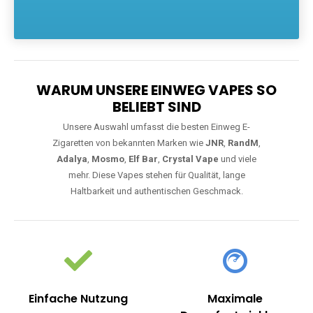
Die größte Auswahl an hochwertigen Einweg E-Zigaretten.
Einweg Vapes sind die ideale Lösung für Dampfer, die Wert auf
Komfort, starke Leistung und einfache Handhabung legen. Egal,
ob Sie eine Vape mit Nikotin suchen, eine große Auswahl an
Geschmacksrichtungen bevorzugen oder ein langlebiges
Modell mit 5000, 10000 oder 20000 Zügen wünschen – wir
haben die perfekte Auswahl. Alle Modelle bieten moderne
Technologie und ein einzigartiges Dampferlebnis.
WARUM UNSERE EINWEG VAPES SO
BELIEBT SIND
Unsere Auswahl umfasst die besten Einweg E-
Zigaretten von bekannten Marken wie
JNR
,
RandM
,
Adalya
,
Mosmo
,
Elf Bar
,
Crystal Vape
und viele
mehr. Diese Vapes stehen für Qualität, lange