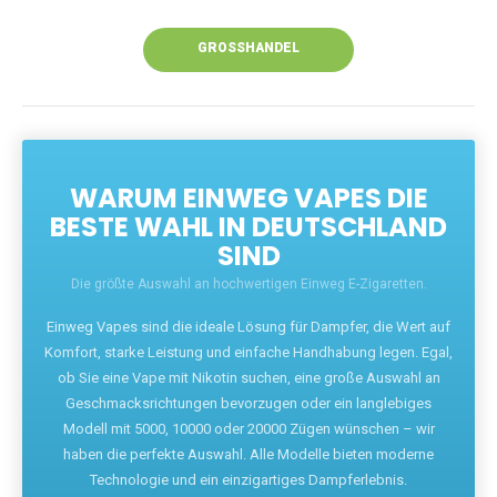
Unsere Vapes bieten intensiven Geschmack,
leistungsstarke Akkus und eine Vielzahl von
Aromen. Dank unseres schnellen Versands aus
Europa ist die Lieferung in Deutschland innerhalb
weniger Tage gewährleistet.
JETZT BESTELLEN
GROSSHANDEL
WARUM EINWEG VAPES DIE
BESTE WAHL IN DEUTSCHLAND
SIND