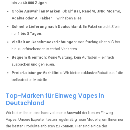
Benratherhof kaufen?
Deutschland erlebt einen regelrechten Boom der Einweg E-Zigaretten.
In Städten wie
Benratherhof
setzen immer mehr Dampfer auf
moderne Vapes mit hoher Kapazität, intensiven Aromen und einer
einfachen Handhabung. Hier sind die wichtigsten Gründe, warum Sie
bei uns bestellen sollten:
Die neuesten Modelle:
Wir führen nur die aktuellsten Vapes mit
bis zu
40.000 Zügen
.
Große Auswahl an Marken:
Ob
Elf Bar, RandM, JNR, Mosmo,
Adalya oder Al Fakher
– wir haben alles.
Schnelle Lieferung nach Deutschland:
Ihr Paket erreicht Sie in
nur
1 bis 3 Tagen
.
Vielfalt an Geschmacksrichtungen:
Von fruchtig über süß bis
hin zu erfrischenden Menthol-Varianten.
Bequem & einfach:
Keine Wartung, kein Aufladen – einfach
auspacken und genießen.
Preis-Leistungs-Verhältnis:
Wir bieten exklusive Rabatte auf die