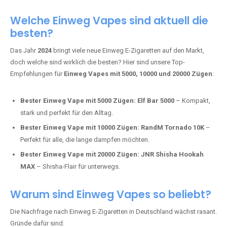
Adalya Einweg Vapes:
Perfekt für Fans von Premium-Shisha-
Tabak.
Fumot Tornado Music 30K:
Einweg Vape mit integriertem
Lautsprecher für ein einzigartiges Erlebnis.
Vozol Star 10K:
Hochwertige Verarbeitung, starke
Nikotindosierung.
Crystal Pro 15K:
Elegantes Design und satte Dampfproduktion.
Welche Einweg Vapes sind aktuell die
besten?
Das Jahr
2024
bringt viele neue Einweg E-Zigaretten auf den Markt,
doch welche sind wirklich die besten? Hier sind unsere Top-
Empfehlungen für
Einweg Vapes mit 5000, 10000 und 20000 Zügen
:
Bester Einweg Vape mit 5000 Zügen:
Elf Bar 5000
– Kompakt,
stark und perfekt für den Alltag.
Bester Einweg Vape mit 10000 Zügen:
RandM Tornado 10K
–