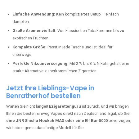
Perfekt für alle, die lange dampfen möchten.
Bester Einweg Vape mit 20000 Zügen:
JNR Shisha Hookah
MAX
– Shisha-Flair für unterwegs.
Warum sind Einweg Vapes so beliebt?
Die Nachfrage nach Einweg E-Zigaretten in Deutschland wächst rasant.
Gründe dafür sind:
Einfache Anwendung:
Kein kompliziertes Setup – einfach
dampfen.
Große Aromenvielfalt:
Von klassischen Tabakaromen bis zu
exotischen Früchten.
Kompakte Größe:
Passt in jede Tasche und ist ideal für
unterwegs.
Perfekte Nikotinversorgung:
Mit 2 % bis 3 % Nikotingehalt eine
starke Alternative zu herkömmlichen Zigaretten.