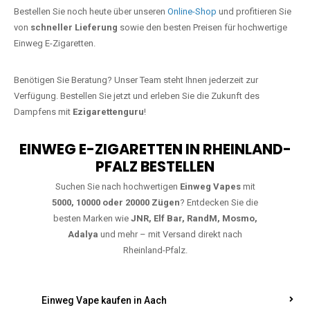
Jetzt Ihre Lieblings-Vape in
Benratherhof bestellen
Warten Sie nicht länger!
Ezigarettenguru
ist zurück, und wir bringen
Ihnen die besten Einweg Vapes direkt nach Deutschland. Egal, ob Sie
eine JNR Shisha Hookah MAX oder eine Elf Bar 5000
bevorzugen,
wir haben genau das richtige Modell für Sie.
Bestellen Sie noch heute über unseren
Online-Shop
und profitieren Sie
von
schneller Lieferung
sowie den besten Preisen für hochwertige
Einweg E-Zigaretten.
Benötigen Sie Beratung? Unser Team steht Ihnen jederzeit zur
Verfügung. Bestellen Sie jetzt und erleben Sie die Zukunft des
Dampfens mit
Ezigarettenguru
!
EINWEG E-ZIGARETTEN IN RHEINLAND-
PFALZ BESTELLEN