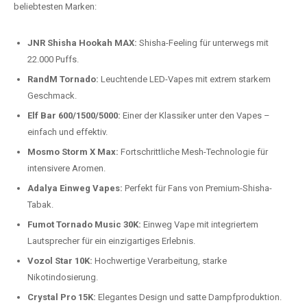
beliebtesten Modelle.
Top-Marken für Einweg Vapes in
Deutschland
Wir bieten Ihnen eine handverlesene Auswahl der besten Einweg
Vapes. Unsere Experten testen regelmäßig neue Modelle, um Ihnen nur
die besten Produkte anbieten zu können. Hier sind einige der
beliebtesten Marken:
JNR Shisha Hookah MAX:
Shisha-Feeling für unterwegs mit
22.000 Puffs.
RandM Tornado:
Leuchtende LED-Vapes mit extrem starkem
Geschmack.
Elf Bar 600/1500/5000:
Einer der Klassiker unter den Vapes –
einfach und effektiv.
Mosmo Storm X Max:
Fortschrittliche Mesh-Technologie für
intensivere Aromen.