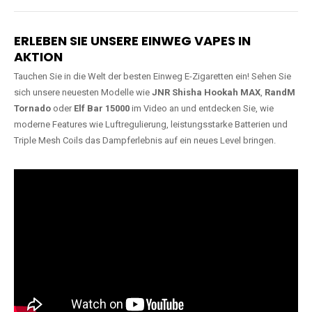
Lange Haltbarkeit
Hochwertige
Verarbeitung
Unsere Vapes sind in Varianten
mit
5000, 10000, 20000 oder
Unsere Modelle bestehen aus
sogar 40000 Zügen
erhältlich
robusten Materialien und
und bieten eine langanhaltende
garantieren ein sicheres,
Nutzung mit leistungsstarken
zuverlässiges und intensives
Akkus.
Dampferlebnis.
ERLEBEN SIE UNSERE EINWEG VAPES IN
AKTION
Tauchen Sie in die Welt der besten Einweg E-Zigaretten ein! Sehen Sie
sich unsere neuesten Modelle wie
JNR Shisha Hookah MAX
,
RandM
Tornado
oder
Elf Bar 15000
im Video an und entdecken Sie, wie
moderne Features wie Luftregulierung, leistungsstarke Batterien und
Triple Mesh Coils das Dampferlebnis auf ein neues Level bringen.