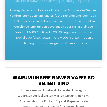
Die größte Auswahl an hochwertigen Einweg E-Zigaretten.
Einweg Vapes sind die ideale Lösung für Dampfer, die Wert auf
Komfort, starke Leistung und einfache Handhabung legen. Egal,
ob Sie eine Vape mit Nikotin suchen, eine große Auswahl an
Geschmacksrichtungen bevorzugen oder ein langlebiges
Modell mit 5000, 10000 oder 20000 Zügen wünschen – wir
haben die perfekte Auswahl. Alle Modelle bieten moderne
Technologie und ein einzigartiges Dampferlebnis.
WARUM UNSERE EINWEG VAPES SO
BELIEBT SIND
Unsere Auswahl umfasst die besten Einweg E-
Zigaretten von bekannten Marken wie
JNR
,
RandM
,
Adalya
,
Mosmo
,
Elf Bar
,
Crystal Vape
und viele
mehr. Diese Vapes stehen für Qualität, lange