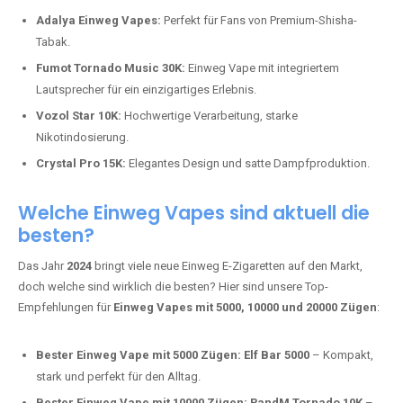
Adalya Einweg Vapes:
Perfekt für Fans von Premium-Shisha-
Tabak.
Fumot Tornado Music 30K:
Einweg Vape mit integriertem
Lautsprecher für ein einzigartiges Erlebnis.
Vozol Star 10K:
Hochwertige Verarbeitung, starke
Nikotindosierung.
Crystal Pro 15K:
Elegantes Design und satte Dampfproduktion.
Welche Einweg Vapes sind aktuell die
besten?
Das Jahr
2024
bringt viele neue Einweg E-Zigaretten auf den Markt,
doch welche sind wirklich die besten? Hier sind unsere Top-
Empfehlungen für
Einweg Vapes mit 5000, 10000 und 20000 Zügen
:
Bester Einweg Vape mit 5000 Zügen:
Elf Bar 5000
– Kompakt,
stark und perfekt für den Alltag.
Bester Einweg Vape mit 10000 Zügen:
RandM Tornado 10K
–