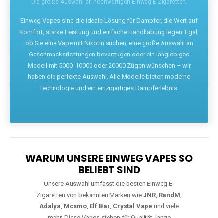
Die größte Auswahl an hochwertigen Einweg E-Zigaretten.
Einweg Vapes sind die ideale Lösung für Dampfer, die Wert auf
Komfort, starke Leistung und einfache Handhabung legen. Egal,
ob Sie eine Vape mit Nikotin suchen, eine große Auswahl an
Geschmacksrichtungen bevorzugen oder ein langlebiges
Modell mit 5000, 10000 oder 20000 Zügen wünschen – wir
haben die perfekte Auswahl. Alle Modelle bieten moderne
Technologie und ein einzigartiges Dampferlebnis.
WARUM UNSERE EINWEG VAPES SO
BELIEBT SIND
Unsere Auswahl umfasst die besten Einweg E-
Zigaretten von bekannten Marken wie
JNR
,
RandM
,
Adalya
,
Mosmo
,
Elf Bar
,
Crystal Vape
und viele
mehr. Diese Vapes stehen für Qualität, lange