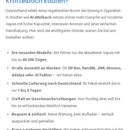
Krottelbach kaufen?
Deutschland erlebt einen regelrechten Boom der Einweg E-Zigaretten.
In Städten wie
Krottelbach
setzen immer mehr Dampfer auf moderne
Vapes mit hoher Kapazität, intensiven Aromen und einer einfachen
Handhabung. Hier sind die wichtigsten Gründe, warum Sie bei uns
bestellen sollten:
Die neuesten Modelle:
Wir führen nur die aktuellsten Vapes mit
bis zu
40.000 Zügen
.
Große Auswahl an Marken:
Ob
Elf Bar, RandM, JNR, Mosmo,
Adalya oder Al Fakher
– wir haben alles.
Schnelle Lieferung nach Deutschland:
Ihr Paket erreicht Sie in
nur
1 bis 3 Tagen
.
Vielfalt an Geschmacksrichtungen:
Von fruchtig über süß bis
hin zu erfrischenden Menthol-Varianten.
Bequem & einfach:
Keine Wartung, kein Aufladen – einfach
auspacken und genießen.
Preis-Leistungs-Verhältnis:
Wir bieten exklusive Rabatte auf die