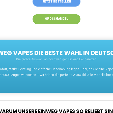
JETZT BESTELLEN
GROSSHANDEL
EG VAPES DIE BESTE WAHL IN DEUTS
Die größte Auswahl an hochwertigen Einweg E-Zigaretten.
mfort, starke Leistung und einfache Handhabung legen. Egal, ob Sie eine Va
r 20000 Zügen wünschen – wir haben die perfekte Auswahl. Alle Modelle biet
ARUM UNSERE EINWEG VAPES SO BELIEBT SI