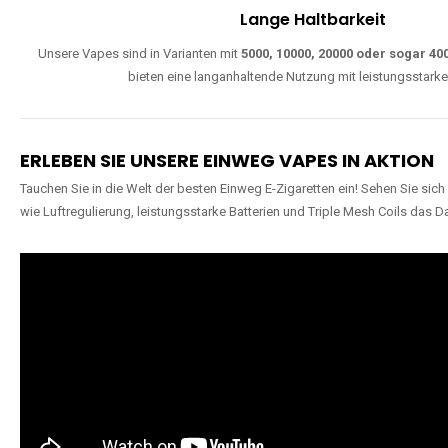
Lange Haltbarkeit
Unsere Vapes sind in Varianten mit
5000, 10000, 20000 oder sogar 4
bieten eine langanhaltende Nutzung mit leistungsstark
ERLEBEN SIE UNSERE EINWEG VAPES IN AKTION
Tauchen Sie in die Welt der besten Einweg E-Zigaretten ein! Sehen Sie si
wie Luftregulierung, leistungsstarke Batterien und Triple Mesh Coils das D