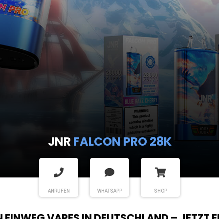
JNR
FALCON PRO 28K
ANRUFEN
WHATSAPP
SHOP
EN EINWEG VAPES IN DEUTSCHLAND – JETZT 