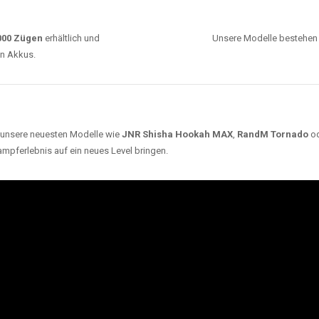
0000 Zügen
erhältlich und
Unsere Modelle bestehen a
en Akkus.
ch unsere neuesten Modelle wie
JNR Shisha Hookah MAX
,
RandM Tornado
o
ampferlebnis auf ein neues Level bringen.