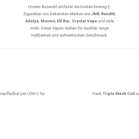
Unsere Auswahl umfasst die besten Einweg E-
Zigaretten von bekannten Marken wie
JNR
,
RandM
,
Adalya
,
Mosmo
,
Elf Bar
,
Crystal Vape
und viele
mehr. Diese Vapes stehen für Qualität, lange
Haltbarkeit und authentischen Geschmack.
deraufladbar per USB-C für
Dank
Triple Mesh Coil
un