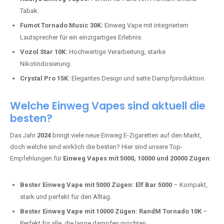
Adalya Einweg Vapes:
Perfekt für Fans von Premium-Shisha-
Tabak.
Fumot Tornado Music 30K:
Einweg Vape mit integriertem
Lautsprecher für ein einzigartiges Erlebnis.
Vozol Star 10K:
Hochwertige Verarbeitung, starke
Nikotindosierung.
Crystal Pro 15K:
Elegantes Design und satte Dampfproduktion.
Welche Einweg Vapes sind aktuell die
besten?
Das Jahr
2024
bringt viele neue Einweg E-Zigaretten auf den Markt,
doch welche sind wirklich die besten? Hier sind unsere Top-
Empfehlungen für
Einweg Vapes mit 5000, 10000 und 20000 Zügen
:
Bester Einweg Vape mit 5000 Zügen:
Elf Bar 5000
– Kompakt,
stark und perfekt für den Alltag.
Bester Einweg Vape mit 10000 Zügen:
RandM Tornado 10K
–