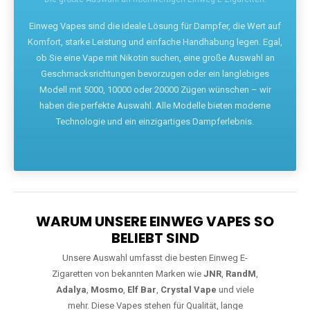
Die größte Auswahl an hochwertigen Einweg E-Zigaretten.
Einweg Vapes sind die ideale Lösung für Dampfer, die Wert auf
Komfort, starke Leistung und einfache Handhabung legen. Egal,
ob Sie eine Vape mit Nikotin suchen, eine große Auswahl an
Geschmacksrichtungen bevorzugen oder ein langlebiges
Modell mit 5000, 10000 oder 20000 Zügen wünschen – wir
haben die perfekte Auswahl. Alle Modelle bieten moderne
Technologie und ein einzigartiges Dampferlebnis.
WARUM UNSERE EINWEG VAPES SO
BELIEBT SIND
Unsere Auswahl umfasst die besten Einweg E-
Zigaretten von bekannten Marken wie
JNR
,
RandM
,
Adalya
,
Mosmo
,
Elf Bar
,
Crystal Vape
und viele
mehr. Diese Vapes stehen für Qualität, lange