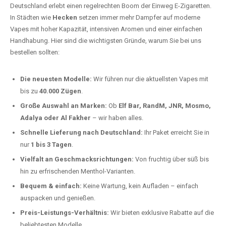
Deutschland erlebt einen regelrechten Boom der Einweg E-Zigaretten.
In Städten wie
Hecken
setzen immer mehr Dampfer auf moderne
Vapes mit hoher Kapazität, intensiven Aromen und einer einfachen
Handhabung. Hier sind die wichtigsten Gründe, warum Sie bei uns
bestellen sollten:
Die neuesten Modelle:
Wir führen nur die aktuellsten Vapes mit
bis zu
40.000 Zügen
.
Große Auswahl an Marken:
Ob
Elf Bar, RandM, JNR, Mosmo,
Adalya oder Al Fakher
– wir haben alles.
Schnelle Lieferung nach Deutschland:
Ihr Paket erreicht Sie in
nur
1 bis 3 Tagen
.
Vielfalt an Geschmacksrichtungen:
Von fruchtig über süß bis
hin zu erfrischenden Menthol-Varianten.
Bequem & einfach:
Keine Wartung, kein Aufladen – einfach
auspacken und genießen.
Preis-Leistungs-Verhältnis:
Wir bieten exklusive Rabatte auf die