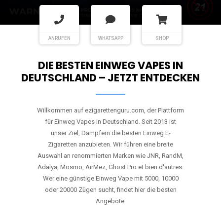
ANRUFEN
WHATSAPP
SHOP
DIE BESTEN EINWEG VAPES IN
DEUTSCHLAND – JETZT ENTDECKEN
Willkommen auf ezigarettenguru.com, der Plattform
für Einweg Vapes in Deutschland. Seit 2013 ist
unser Ziel, Dampfern die besten Einweg E-
Zigaretten anzubieten. Wir führen eine breite
Auswahl an renommierten Marken wie JNR, RandM,
Adalya, Mosmo, AirMez, Ghost Pro et bien d'autres.
Wer eine günstige Einweg Vape mit 5000, 10000
oder 20000 Zügen sucht, findet hier die besten
Angebote.