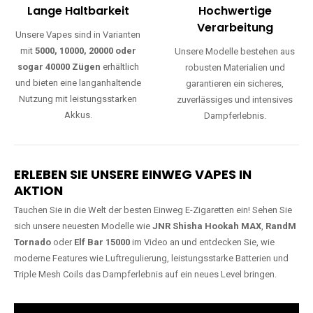
Lange Haltbarkeit
Hochwertige
Verarbeitung
Unsere Vapes sind in Varianten
mit
5000, 10000, 20000 oder
Unsere Modelle bestehen aus
sogar 40000 Zügen
erhältlich
robusten Materialien und
und bieten eine langanhaltende
garantieren ein sicheres,
Nutzung mit leistungsstarken
zuverlässiges und intensives
Akkus.
Dampferlebnis.
ERLEBEN SIE UNSERE EINWEG VAPES IN
AKTION
Tauchen Sie in die Welt der besten Einweg E-Zigaretten ein! Sehen Sie
sich unsere neuesten Modelle wie
JNR Shisha Hookah MAX
,
RandM
Tornado
oder
Elf Bar 15000
im Video an und entdecken Sie, wie
moderne Features wie Luftregulierung, leistungsstarke Batterien und
Triple Mesh Coils das Dampferlebnis auf ein neues Level bringen.