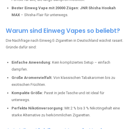
Perfekt für alle, die lange dampfen möchten.
Bester Einweg Vape mit 20000 Zügen:
JNR Shisha Hookah
MAX
– Shisha-Flair für unterwegs.
Warum sind Einweg Vapes so beliebt?
Die Nachfrage nach Einweg E-Zigaretten in Deutschland wächst rasant.
Gründe dafür sind:
Einfache Anwendung:
Kein kompliziertes Setup – einfach
dampfen.
Große Aromenvielfalt:
Von klassischen Tabakaromen bis zu
exotischen Früchten.
Kompakte Größe:
Passt in jede Tasche und ist ideal für
unterwegs.
Perfekte Nikotinversorgung:
Mit 2 % bis 3 % Nikotingehalt eine
starke Alternative zu herkömmlichen Zigaretten.