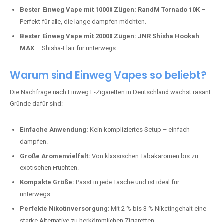
Bester Einweg Vape mit 10000 Zügen:
RandM Tornado 10K
–
Perfekt für alle, die lange dampfen möchten.
Bester Einweg Vape mit 20000 Zügen:
JNR Shisha Hookah
MAX
– Shisha-Flair für unterwegs.
Warum sind Einweg Vapes so beliebt?
Die Nachfrage nach Einweg E-Zigaretten in Deutschland wächst rasant.
Gründe dafür sind:
Einfache Anwendung:
Kein kompliziertes Setup – einfach
dampfen.
Große Aromenvielfalt:
Von klassischen Tabakaromen bis zu
exotischen Früchten.
Kompakte Größe:
Passt in jede Tasche und ist ideal für
unterwegs.
Perfekte Nikotinversorgung:
Mit 2 % bis 3 % Nikotingehalt eine
starke Alternative zu herkömmlichen Zigaretten.