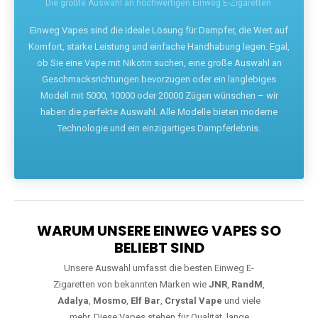
Die größte Auswahl an hochwertigen Einweg E-Zigaretten.
Einweg Vapes sind die ideale Lösung für Dampfer, die Wert auf
Komfort, starke Leistung und einfache Handhabung legen. Egal,
ob Sie eine Vape mit Nikotin suchen, eine große Auswahl an
Geschmacksrichtungen bevorzugen oder ein langlebiges
Modell mit 5000, 10000 oder 20000 Zügen wünschen – wir
haben die perfekte Auswahl. Alle Modelle bieten moderne
Technologie und ein einzigartiges Dampferlebnis.
WARUM UNSERE EINWEG VAPES SO
BELIEBT SIND
Unsere Auswahl umfasst die besten Einweg E-
Zigaretten von bekannten Marken wie
JNR
,
RandM
,
Adalya
,
Mosmo
,
Elf Bar
,
Crystal Vape
und viele
mehr. Diese Vapes stehen für Qualität, lange