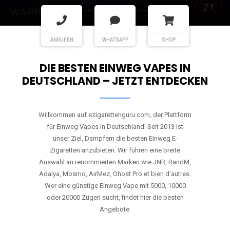
ANRUFEN
WHATSAPP
SHOP
DIE BESTEN EINWEG VAPES IN
DEUTSCHLAND – JETZT ENTDECKEN
Willkommen auf ezigarettenguru.com, der Plattform
für Einweg Vapes in Deutschland. Seit 2013 ist
unser Ziel, Dampfern die besten Einweg E-
Zigaretten anzubieten. Wir führen eine breite
Auswahl an renommierten Marken wie JNR, RandM,
Adalya, Mosmo, AirMez, Ghost Pro et bien d'autres.
Wer eine günstige Einweg Vape mit 5000, 10000
oder 20000 Zügen sucht, findet hier die besten
Angebote.