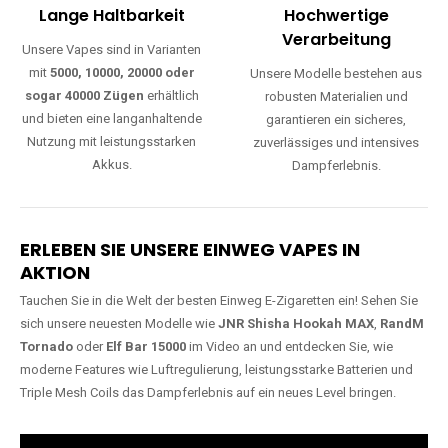
Lange Haltbarkeit
Hochwertige
Verarbeitung
Unsere Vapes sind in Varianten
mit
5000, 10000, 20000 oder
Unsere Modelle bestehen aus
sogar 40000 Zügen
erhältlich
robusten Materialien und
und bieten eine langanhaltende
garantieren ein sicheres,
Nutzung mit leistungsstarken
zuverlässiges und intensives
Akkus.
Dampferlebnis.
ERLEBEN SIE UNSERE EINWEG VAPES IN
AKTION
Tauchen Sie in die Welt der besten Einweg E-Zigaretten ein! Sehen Sie
sich unsere neuesten Modelle wie
JNR Shisha Hookah MAX
,
RandM
Tornado
oder
Elf Bar 15000
im Video an und entdecken Sie, wie
moderne Features wie Luftregulierung, leistungsstarke Batterien und
Triple Mesh Coils das Dampferlebnis auf ein neues Level bringen.