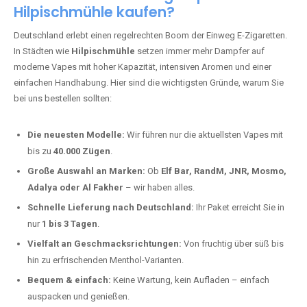
Hilpischmühle kaufen?
Deutschland erlebt einen regelrechten Boom der Einweg E-Zigaretten.
In Städten wie
Hilpischmühle
setzen immer mehr Dampfer auf
moderne Vapes mit hoher Kapazität, intensiven Aromen und einer
einfachen Handhabung. Hier sind die wichtigsten Gründe, warum Sie
bei uns bestellen sollten:
Die neuesten Modelle:
Wir führen nur die aktuellsten Vapes mit
bis zu
40.000 Zügen
.
Große Auswahl an Marken:
Ob
Elf Bar, RandM, JNR, Mosmo,
Adalya oder Al Fakher
– wir haben alles.
Schnelle Lieferung nach Deutschland:
Ihr Paket erreicht Sie in
nur
1 bis 3 Tagen
.
Vielfalt an Geschmacksrichtungen:
Von fruchtig über süß bis
hin zu erfrischenden Menthol-Varianten.
Bequem & einfach:
Keine Wartung, kein Aufladen – einfach
auspacken und genießen.