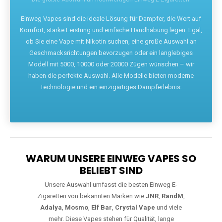
Die größte Auswahl an hochwertigen Einweg E-Zigaretten.
Einweg Vapes sind die ideale Lösung für Dampfer, die Wert auf
Komfort, starke Leistung und einfache Handhabung legen. Egal,
ob Sie eine Vape mit Nikotin suchen, eine große Auswahl an
Geschmacksrichtungen bevorzugen oder ein langlebiges
Modell mit 5000, 10000 oder 20000 Zügen wünschen – wir
haben die perfekte Auswahl. Alle Modelle bieten moderne
Technologie und ein einzigartiges Dampferlebnis.
WARUM UNSERE EINWEG VAPES SO
BELIEBT SIND
Unsere Auswahl umfasst die besten Einweg E-
Zigaretten von bekannten Marken wie
JNR
,
RandM
,
Adalya
,
Mosmo
,
Elf Bar
,
Crystal Vape
und viele
mehr. Diese Vapes stehen für Qualität, lange