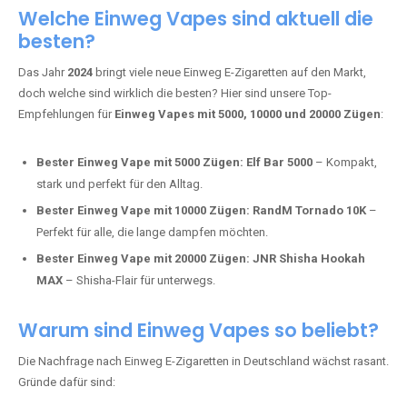
Adalya Einweg Vapes:
Perfekt für Fans von Premium-Shisha-
Tabak.
Fumot Tornado Music 30K:
Einweg Vape mit integriertem
Lautsprecher für ein einzigartiges Erlebnis.
Vozol Star 10K:
Hochwertige Verarbeitung, starke
Nikotindosierung.
Crystal Pro 15K:
Elegantes Design und satte Dampfproduktion.
Welche Einweg Vapes sind aktuell die
besten?
Das Jahr
2024
bringt viele neue Einweg E-Zigaretten auf den Markt,
doch welche sind wirklich die besten? Hier sind unsere Top-
Empfehlungen für
Einweg Vapes mit 5000, 10000 und 20000 Zügen
:
Bester Einweg Vape mit 5000 Zügen:
Elf Bar 5000
– Kompakt,
stark und perfekt für den Alltag.
Bester Einweg Vape mit 10000 Zügen:
RandM Tornado 10K
–