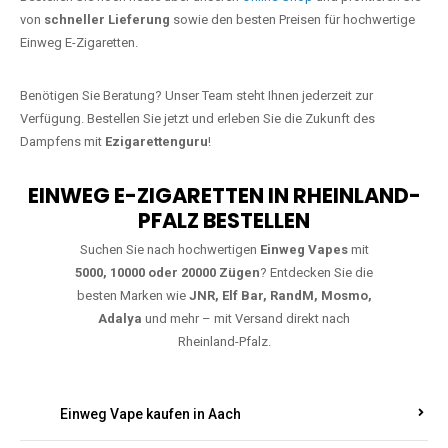
Jetzt Ihre Lieblings-Vape in
Gumbsheim bestellen
Warten Sie nicht länger!
Ezigarettenguru
ist zurück, und wir bringen
Ihnen die besten Einweg Vapes direkt nach Deutschland. Egal, ob Sie
eine JNR Shisha Hookah MAX oder eine Elf Bar 5000
bevorzugen,
wir haben genau das richtige Modell für Sie.
Bestellen Sie noch heute über unseren
Online-Shop
und profitieren Sie
von
schneller Lieferung
sowie den besten Preisen für hochwertige
Einweg E-Zigaretten.
Benötigen Sie Beratung? Unser Team steht Ihnen jederzeit zur
Verfügung. Bestellen Sie jetzt und erleben Sie die Zukunft des
Dampfens mit
Ezigarettenguru
!
EINWEG E-ZIGARETTEN IN RHEINLAND-
PFALZ BESTELLEN
Suchen Sie nach hochwertigen
Einweg Vapes
mit