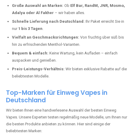
Deutschland erlebt einen regelrechten Boom der Einweg E-Zigaretten.
In Städten wie
Gumbsheim
setzen immer mehr Dampfer auf moderne
Vapes mit hoher Kapazität, intensiven Aromen und einer einfachen
Handhabung. Hier sind die wichtigsten Gründe, warum Sie bei uns
bestellen sollten:
Die neuesten Modelle:
Wir führen nur die aktuellsten Vapes mit
bis zu
40.000 Zügen
.
Große Auswahl an Marken:
Ob
Elf Bar, RandM, JNR, Mosmo,
Adalya oder Al Fakher
– wir haben alles.
Schnelle Lieferung nach Deutschland:
Ihr Paket erreicht Sie in
nur
1 bis 3 Tagen
.
Vielfalt an Geschmacksrichtungen:
Von fruchtig über süß bis
hin zu erfrischenden Menthol-Varianten.
Bequem & einfach:
Keine Wartung, kein Aufladen – einfach
auspacken und genießen.
Preis-Leistungs-Verhältnis:
Wir bieten exklusive Rabatte auf die