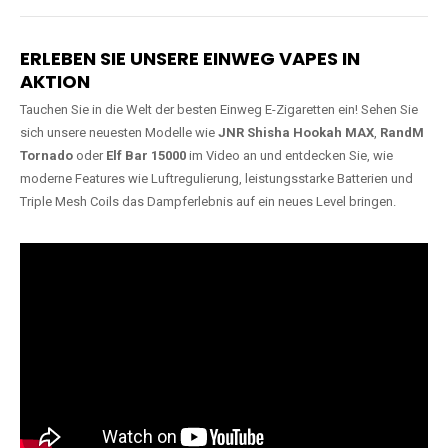
Lange Haltbarkeit
Hochwertige
Verarbeitung
Unsere Vapes sind in Varianten
mit
5000, 10000, 20000 oder
Unsere Modelle bestehen aus
sogar 40000 Zügen
erhältlich
robusten Materialien und
und bieten eine langanhaltende
garantieren ein sicheres,
Nutzung mit leistungsstarken
zuverlässiges und intensives
Akkus.
Dampferlebnis.
ERLEBEN SIE UNSERE EINWEG VAPES IN
AKTION
Tauchen Sie in die Welt der besten Einweg E-Zigaretten ein! Sehen Sie
sich unsere neuesten Modelle wie
JNR Shisha Hookah MAX
,
RandM
Tornado
oder
Elf Bar 15000
im Video an und entdecken Sie, wie
moderne Features wie Luftregulierung, leistungsstarke Batterien und
Triple Mesh Coils das Dampferlebnis auf ein neues Level bringen.