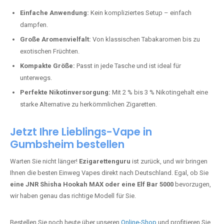
Perfekt für alle, die lange dampfen möchten.
Bester Einweg Vape mit 20000 Zügen:
JNR Shisha Hookah
MAX
– Shisha-Flair für unterwegs.
Warum sind Einweg Vapes so beliebt?
Die Nachfrage nach Einweg E-Zigaretten in Deutschland wächst rasant.
Gründe dafür sind:
Einfache Anwendung:
Kein kompliziertes Setup – einfach
dampfen.
Große Aromenvielfalt:
Von klassischen Tabakaromen bis zu
exotischen Früchten.
Kompakte Größe:
Passt in jede Tasche und ist ideal für
unterwegs.
Perfekte Nikotinversorgung:
Mit 2 % bis 3 % Nikotingehalt eine
starke Alternative zu herkömmlichen Zigaretten.