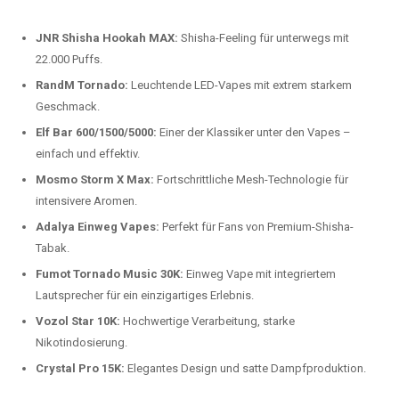
beliebtesten Modelle.
Top-Marken für Einweg Vapes in
Deutschland
Wir bieten Ihnen eine handverlesene Auswahl der besten Einweg
Vapes. Unsere Experten testen regelmäßig neue Modelle, um Ihnen nur
die besten Produkte anbieten zu können. Hier sind einige der
beliebtesten Marken:
JNR Shisha Hookah MAX:
Shisha-Feeling für unterwegs mit
22.000 Puffs.
RandM Tornado:
Leuchtende LED-Vapes mit extrem starkem
Geschmack.
Elf Bar 600/1500/5000:
Einer der Klassiker unter den Vapes –
einfach und effektiv.
Mosmo Storm X Max:
Fortschrittliche Mesh-Technologie für
intensivere Aromen.