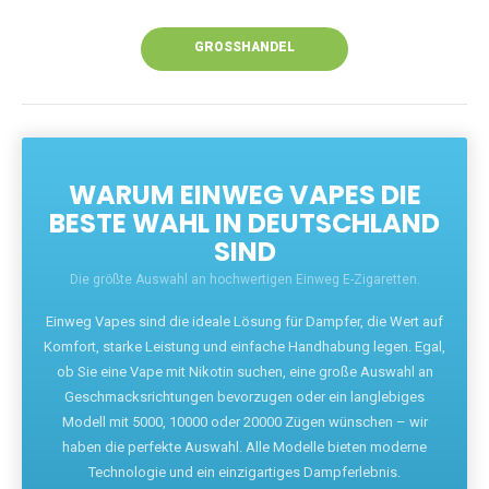
Unsere Vapes bieten intensiven Geschmack,
leistungsstarke Akkus und eine Vielzahl von
Aromen. Dank unseres schnellen Versands aus
Europa ist die Lieferung in Deutschland innerhalb
weniger Tage gewährleistet.
JETZT BESTELLEN
GROSSHANDEL
WARUM EINWEG VAPES DIE
BESTE WAHL IN DEUTSCHLAND
SIND