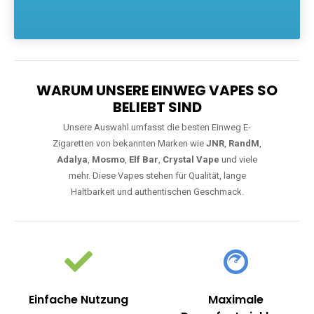
Die größte Auswahl an hochwertigen Einweg E-Zigaretten.
Einweg Vapes sind die ideale Lösung für Dampfer, die Wert auf
Komfort, starke Leistung und einfache Handhabung legen. Egal,
ob Sie eine Vape mit Nikotin suchen, eine große Auswahl an
Geschmacksrichtungen bevorzugen oder ein langlebiges
Modell mit 5000, 10000 oder 20000 Zügen wünschen – wir
haben die perfekte Auswahl. Alle Modelle bieten moderne
Technologie und ein einzigartiges Dampferlebnis.
WARUM UNSERE EINWEG VAPES SO
BELIEBT SIND
Unsere Auswahl umfasst die besten Einweg E-
Zigaretten von bekannten Marken wie
JNR
,
RandM
,
Adalya
,
Mosmo
,
Elf Bar
,
Crystal Vape
und viele
mehr. Diese Vapes stehen für Qualität, lange