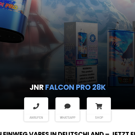
JNR
FALCON PRO 28K
ANRUFEN
WHATSAPP
SHOP
EN EINWEG VAPES IN DEUTSCHLAND – JETZT 