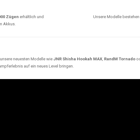
0000 Zügen
erhältlich und
Unsere Modelle bestehen a
en Akkus.
ch unsere neuesten Modelle wie
JNR Shisha Hookah MAX
,
RandM Tornado
o
ampferlebnis auf ein neues Level bringen.