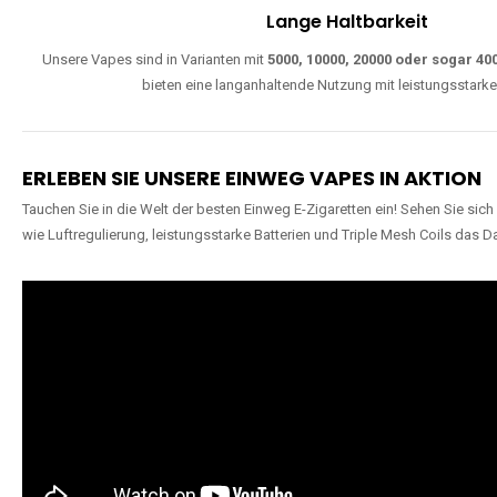
Lange Haltbarkeit
Unsere Vapes sind in Varianten mit
5000, 10000, 20000 oder sogar 4
bieten eine langanhaltende Nutzung mit leistungsstark
ERLEBEN SIE UNSERE EINWEG VAPES IN AKTION
Tauchen Sie in die Welt der besten Einweg E-Zigaretten ein! Sehen Sie si
wie Luftregulierung, leistungsstarke Batterien und Triple Mesh Coils das D