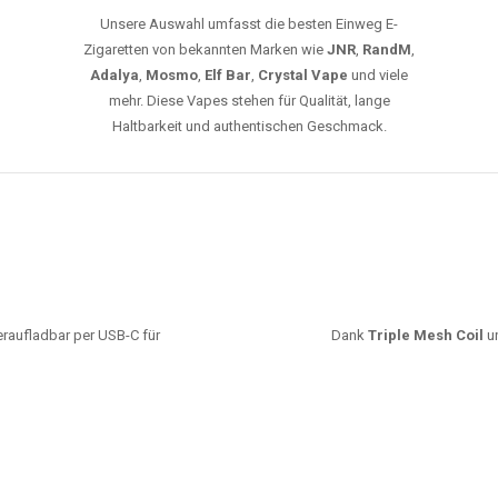
Unsere Auswahl umfasst die besten Einweg E-
Zigaretten von bekannten Marken wie
JNR
,
RandM
,
Adalya
,
Mosmo
,
Elf Bar
,
Crystal Vape
und viele
mehr. Diese Vapes stehen für Qualität, lange
Haltbarkeit und authentischen Geschmack.
deraufladbar per USB-C für
Dank
Triple Mesh Coil
un