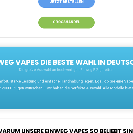
JETZT BESTELLEN
GROSSHANDEL
EG VAPES DIE BESTE WAHL IN DEUTS
Die größte Auswahl an hochwertigen Einweg E-Zigaretten.
mfort, starke Leistung und einfache Handhabung legen. Egal, ob Sie eine Va
r 20000 Zügen wünschen – wir haben die perfekte Auswahl. Alle Modelle biet
ARUM UNSERE EINWEG VAPES SO BELIEBT SI