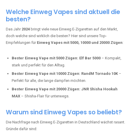
Adalya Einweg Vapes:
Perfekt für Fans von Premium-Shisha-
Tabak.
Fumot Tornado Music 30K:
Einweg Vape mit integriertem
Lautsprecher für ein einzigartiges Erlebnis.
Vozol Star 10K:
Hochwertige Verarbeitung, starke
Nikotindosierung.
Crystal Pro 15K:
Elegantes Design und satte Dampfproduktion.
Welche Einweg Vapes sind aktuell die
besten?
Das Jahr
2024
bringt viele neue Einweg E-Zigaretten auf den Markt,
doch welche sind wirklich die besten? Hier sind unsere Top-
Empfehlungen für
Einweg Vapes mit 5000, 10000 und 20000 Zügen
:
Bester Einweg Vape mit 5000 Zügen:
Elf Bar 5000
– Kompakt,
stark und perfekt für den Alltag.
Bester Einweg Vape mit 10000 Zügen:
RandM Tornado 10K
–