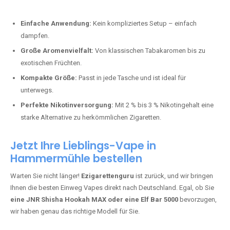
Perfekt für alle, die lange dampfen möchten.
Bester Einweg Vape mit 20000 Zügen:
JNR Shisha Hookah
MAX
– Shisha-Flair für unterwegs.
Warum sind Einweg Vapes so beliebt?
Die Nachfrage nach Einweg E-Zigaretten in Deutschland wächst rasant.
Gründe dafür sind:
Einfache Anwendung:
Kein kompliziertes Setup – einfach
dampfen.
Große Aromenvielfalt:
Von klassischen Tabakaromen bis zu
exotischen Früchten.
Kompakte Größe:
Passt in jede Tasche und ist ideal für
unterwegs.
Perfekte Nikotinversorgung:
Mit 2 % bis 3 % Nikotingehalt eine
starke Alternative zu herkömmlichen Zigaretten.