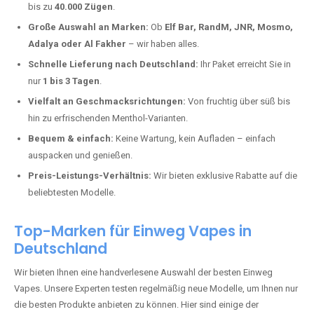
Hammermühle kaufen?
Deutschland erlebt einen regelrechten Boom der Einweg E-Zigaretten.
In Städten wie
Hammermühle
setzen immer mehr Dampfer auf
moderne Vapes mit hoher Kapazität, intensiven Aromen und einer
einfachen Handhabung. Hier sind die wichtigsten Gründe, warum Sie
bei uns bestellen sollten:
Die neuesten Modelle:
Wir führen nur die aktuellsten Vapes mit
bis zu
40.000 Zügen
.
Große Auswahl an Marken:
Ob
Elf Bar, RandM, JNR, Mosmo,
Adalya oder Al Fakher
– wir haben alles.
Schnelle Lieferung nach Deutschland:
Ihr Paket erreicht Sie in
nur
1 bis 3 Tagen
.
Vielfalt an Geschmacksrichtungen:
Von fruchtig über süß bis
hin zu erfrischenden Menthol-Varianten.
Bequem & einfach:
Keine Wartung, kein Aufladen – einfach
auspacken und genießen.
Preis-Leistungs-Verhältnis:
Wir bieten exklusive Rabatte auf die