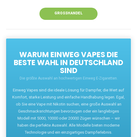
Unsere Vapes bieten intensiven Geschmack,
leistungsstarke Akkus und eine Vielzahl von
Aromen. Dank unseres schnellen Versands aus
Europa ist die Lieferung in Deutschland innerhalb
weniger Tage gewährleistet.
JETZT BESTELLEN
GROSSHANDEL
WARUM EINWEG VAPES DIE
BESTE WAHL IN DEUTSCHLAND
SIND