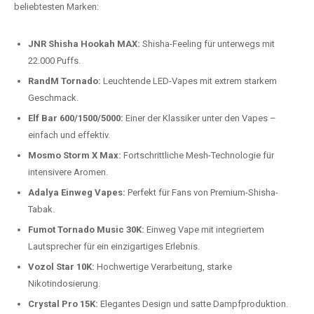
beliebtesten Modelle.
Top-Marken für Einweg Vapes in
Deutschland
Wir bieten Ihnen eine handverlesene Auswahl der besten Einweg
Vapes. Unsere Experten testen regelmäßig neue Modelle, um Ihnen nur
die besten Produkte anbieten zu können. Hier sind einige der
beliebtesten Marken:
JNR Shisha Hookah MAX:
Shisha-Feeling für unterwegs mit
22.000 Puffs.
RandM Tornado:
Leuchtende LED-Vapes mit extrem starkem
Geschmack.
Elf Bar 600/1500/5000:
Einer der Klassiker unter den Vapes –
einfach und effektiv.
Mosmo Storm X Max:
Fortschrittliche Mesh-Technologie für
intensivere Aromen.