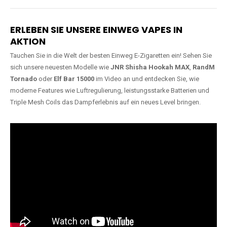
Lange Haltbarkeit
Hochwertige
Verarbeitung
Unsere Vapes sind in Varianten
mit
5000, 10000, 20000 oder
Unsere Modelle bestehen aus
sogar 40000 Zügen
erhältlich
robusten Materialien und
und bieten eine langanhaltende
garantieren ein sicheres,
Nutzung mit leistungsstarken
zuverlässiges und intensives
Akkus.
Dampferlebnis.
ERLEBEN SIE UNSERE EINWEG VAPES IN
AKTION
Tauchen Sie in die Welt der besten Einweg E-Zigaretten ein! Sehen Sie
sich unsere neuesten Modelle wie
JNR Shisha Hookah MAX
,
RandM
Tornado
oder
Elf Bar 15000
im Video an und entdecken Sie, wie
moderne Features wie Luftregulierung, leistungsstarke Batterien und
Triple Mesh Coils das Dampferlebnis auf ein neues Level bringen.