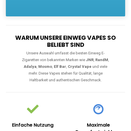
Die größte Auswahl an hochwertigen Einweg E-Zigaretten.
Einweg Vapes sind die ideale Lösung für Dampfer, die Wert auf
Komfort, starke Leistung und einfache Handhabung legen. Egal,
ob Sie eine Vape mit Nikotin suchen, eine große Auswahl an
Geschmacksrichtungen bevorzugen oder ein langlebiges
Modell mit 5000, 10000 oder 20000 Zügen wünschen – wir
haben die perfekte Auswahl. Alle Modelle bieten moderne
Technologie und ein einzigartiges Dampferlebnis.
WARUM UNSERE EINWEG VAPES SO
BELIEBT SIND
Unsere Auswahl umfasst die besten Einweg E-
Zigaretten von bekannten Marken wie
JNR
,
RandM
,
Adalya
,
Mosmo
,
Elf Bar
,
Crystal Vape
und viele
mehr. Diese Vapes stehen für Qualität, lange