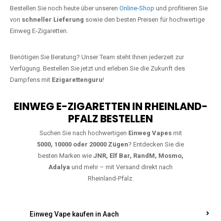
Jetzt Ihre Lieblings-Vape in
Hammermühle bestellen
Warten Sie nicht länger!
Ezigarettenguru
ist zurück, und wir bringen
Ihnen die besten Einweg Vapes direkt nach Deutschland. Egal, ob Sie
eine JNR Shisha Hookah MAX oder eine Elf Bar 5000
bevorzugen,
wir haben genau das richtige Modell für Sie.
Bestellen Sie noch heute über unseren
Online-Shop
und profitieren Sie
von
schneller Lieferung
sowie den besten Preisen für hochwertige
Einweg E-Zigaretten.
Benötigen Sie Beratung? Unser Team steht Ihnen jederzeit zur
Verfügung. Bestellen Sie jetzt und erleben Sie die Zukunft des
Dampfens mit
Ezigarettenguru
!
EINWEG E-ZIGARETTEN IN RHEINLAND-
PFALZ BESTELLEN