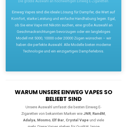
Die größte Auswahl an hochwertigen Einweg E-Zigaretten.
Einweg Vapes sind die ideale Lösung für Dampfer, die Wert auf
Komfort, starke Leistung und einfache Handhabung legen. Egal,
ob Sie eine Vape mit Nikotin suchen, eine große Auswahl an
Geschmacksrichtungen bevorzugen oder ein langlebiges
Modell mit 5000, 10000 oder 20000 Zügen wünschen – wir
haben die perfekte Auswahl. Alle Modelle bieten moderne
Technologie und ein einzigartiges Dampferlebnis.
WARUM UNSERE EINWEG VAPES SO
BELIEBT SIND
Unsere Auswahl umfasst die besten Einweg E-
Zigaretten von bekannten Marken wie
JNR
,
RandM
,
Adalya
,
Mosmo
,
Elf Bar
,
Crystal Vape
und viele
mehr. Diese Vapes stehen für Qualität, lange