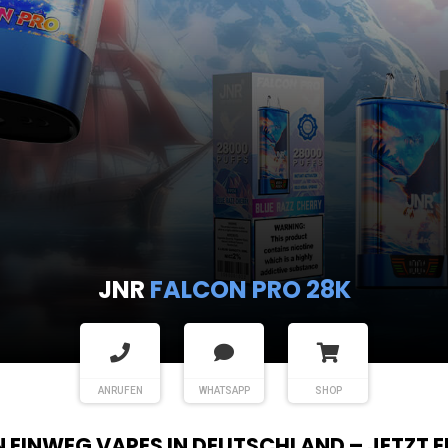
JNR
FALCON PRO 28K
ANRUFEN
WHATSAPP
SHOP
EN EINWEG VAPES IN DEUTSCHLAND – JETZT 