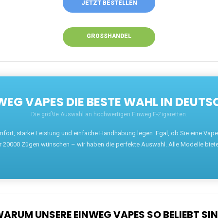
JETZT BESTELLEN
GROSSHANDEL
EG VAPES DIE BESTE WAHL IN DEUTS
Die größte Auswahl an hochwertigen Einweg E-Zigaretten.
mfort, starke Leistung und einfache Handhabung legen. Egal, ob Sie eine Va
r 20000 Zügen wünschen – wir haben die perfekte Auswahl. Alle Modelle biet
ARUM UNSERE EINWEG VAPES SO BELIEBT SI