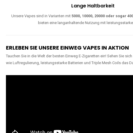
Lange Haltbarkeit
Unsere Vapes sind in Varianten mit
5000, 10000, 20000 oder sogar 4
bieten eine langanhaltende Nutzung mit leistungsstark
ERLEBEN SIE UNSERE EINWEG VAPES IN AKTION
Tauchen Sie in die Welt der besten Einweg E-Zigaretten ein! Sehen Sie si
wie Luftregulierung, leistungsstarke Batterien und Triple Mesh Coils das D