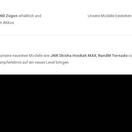
0000 Zügen
erhältlich und
Unsere Modelle bestehen a
en Akkus.
ch unsere neuesten Modelle wie
JNR Shisha Hookah MAX
,
RandM Tornado
o
ampferlebnis auf ein neues Level bringen.