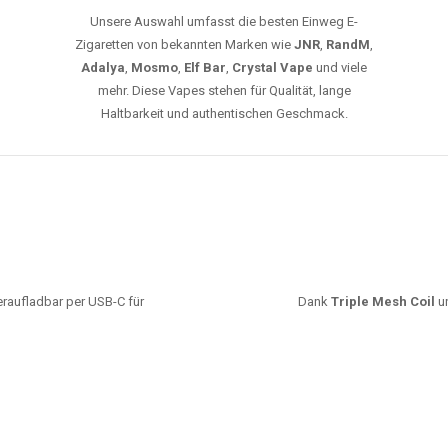
Unsere Auswahl umfasst die besten Einweg E-
Zigaretten von bekannten Marken wie
JNR
,
RandM
,
Adalya
,
Mosmo
,
Elf Bar
,
Crystal Vape
und viele
mehr. Diese Vapes stehen für Qualität, lange
Haltbarkeit und authentischen Geschmack.
deraufladbar per USB-C für
Dank
Triple Mesh Coil
un