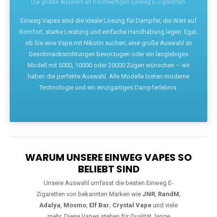
Die größte Auswahl an hochwertigen Einweg E-Zigaretten.
Einweg Vapes sind die ideale Lösung für Dampfer, die Wert auf
Komfort, starke Leistung und einfache Handhabung legen. Egal,
ob Sie eine Vape mit Nikotin suchen, eine große Auswahl an
Geschmacksrichtungen bevorzugen oder ein langlebiges
Modell mit 5000, 10000 oder 20000 Zügen wünschen – wir
haben die perfekte Auswahl. Alle Modelle bieten moderne
Technologie und ein einzigartiges Dampferlebnis.
WARUM UNSERE EINWEG VAPES SO
BELIEBT SIND
Unsere Auswahl umfasst die besten Einweg E-
Zigaretten von bekannten Marken wie
JNR
,
RandM
,
Adalya
,
Mosmo
,
Elf Bar
,
Crystal Vape
und viele
mehr. Diese Vapes stehen für Qualität, lange