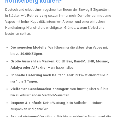
Rothselberg kaufen?
Deutschland erlebt einen regelrechten Boom der Einweg E-Zigaretten.
In Städten wie
Rothselberg
setzen immer mehr Dampfer auf moderne
Vapes mit hoher Kapazität, intensiven Aromen und einer einfachen
Handhabung. Hier sind die wichtigsten Gründe, warum Sie bei uns
bestellen sollten:
Die neuesten Modelle:
Wir führen nur die aktuellsten Vapes mit
bis zu
40.000 Zügen
.
Große Auswahl an Marken:
Ob
Elf Bar, RandM, JNR, Mosmo,
Adalya oder Al Fakher
– wir haben alles.
Schnelle Lieferung nach Deutschland:
Ihr Paket erreicht Sie in
nur
1 bis 3 Tagen
.
Vielfalt an Geschmacksrichtungen:
Von fruchtig über süß bis
hin zu erfrischenden Menthol-Varianten.
Bequem & einfach:
Keine Wartung, kein Aufladen – einfach
auspacken und genießen.
Preis-Leistungs-Verhältnis:
Wir bieten exklusive Rabatte auf die