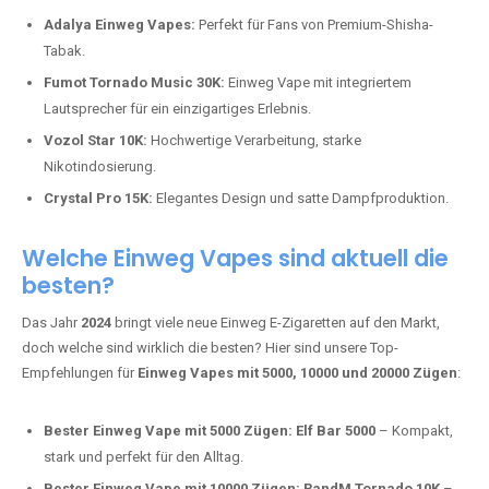
Adalya Einweg Vapes:
Perfekt für Fans von Premium-Shisha-
Tabak.
Fumot Tornado Music 30K:
Einweg Vape mit integriertem
Lautsprecher für ein einzigartiges Erlebnis.
Vozol Star 10K:
Hochwertige Verarbeitung, starke
Nikotindosierung.
Crystal Pro 15K:
Elegantes Design und satte Dampfproduktion.
Welche Einweg Vapes sind aktuell die
besten?
Das Jahr
2024
bringt viele neue Einweg E-Zigaretten auf den Markt,
doch welche sind wirklich die besten? Hier sind unsere Top-
Empfehlungen für
Einweg Vapes mit 5000, 10000 und 20000 Zügen
:
Bester Einweg Vape mit 5000 Zügen:
Elf Bar 5000
– Kompakt,
stark und perfekt für den Alltag.
Bester Einweg Vape mit 10000 Zügen:
RandM Tornado 10K
–