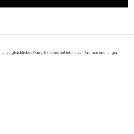
Wolken für ein optimales Dampferlebnis.
Hochwertige Verarbeitung
us robusten Materialien und garantieren ein sicheres, zuverlässiges und
intensives Dampferlebnis.
der
Elf Bar 15000
im Video an und entdecken Sie, wie moderne Features