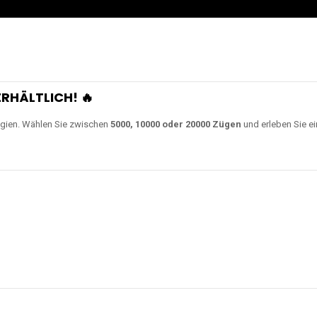
0000 Zügen
erhältlich und
Unsere Modelle bestehen a
en Akkus.
ch unsere neuesten Modelle wie
JNR Shisha Hookah MAX
,
RandM Tornado
o
ampferlebnis auf ein neues Level bringen.