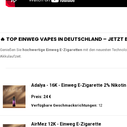
extra lange Nutzung.
Lange Haltbarkeit
Unsere Vapes sind in Varianten mit
5000, 10000, 20000 oder sogar 4
bieten eine langanhaltende Nutzung mit leistungsstark
ERLEBEN SIE UNSERE EINWEG VAPES IN AKTION
Tauchen Sie in die Welt der besten Einweg E-Zigaretten ein! Sehen Sie si
wie Luftregulierung, leistungsstarke Batterien und Triple Mesh Coils das D