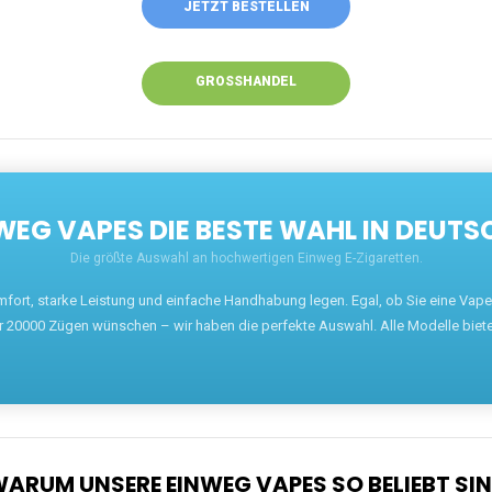
ANRUFEN
WHATSAPP
SHOP
EN EINWEG VAPES IN DEUTSCHLAND – JETZT 
Willkommen auf ezigarettenguru.com, der Plattform
für Einweg Vapes in Deutschland. Seit 2013 ist
unser Ziel, Dampfern die besten Einweg E-
Zigaretten anzubieten. Wir führen eine breite
Auswahl an renommierten Marken wie JNR, RandM,
Adalya, Mosmo, AirMez, Ghost Pro et bien d'autres.
Wer eine günstige Einweg Vape mit 5000, 10000
oder 20000 Zügen sucht, findet hier die besten
Angebote.
Unsere Vapes bieten intensiven Geschmack,