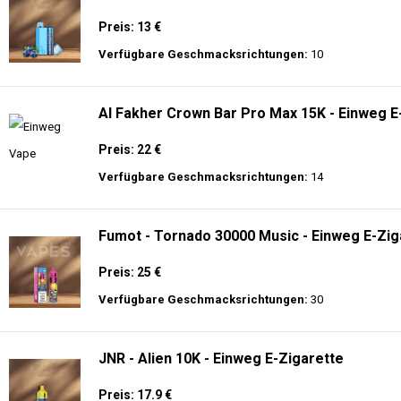
🔥 TOP EINWEG VAPES IN DEUTSCHLAND – JETZT E
Genießen Sie
hochwertige Einweg E-Zigaretten
mit den neuesten Technolo
Akkulaufzeit.
Adalya - 16K - Einweg E-Zigarette 2% Nikotin