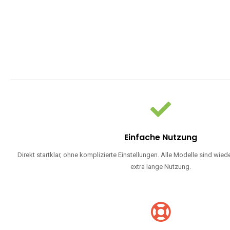
WARUM EINW
Einweg Vapes sind die ideale Lösung für Dampfer, die Wert auf Ko
bevorzugen oder ein langlebiges Modell mit 5000, 10000 ode