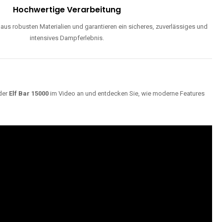
ND
Maximale Dampfentwicklung
d einstellbarer Luftzufuhr liefern unsere Modelle dichte, geschmackvolle