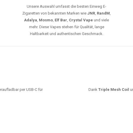
leistungsstarke Akkus und eine Vielzahl von
Aromen. Dank unseres schnellen Versands aus
Europa ist die Lieferung in Deutschland innerhalb
weniger Tage gewährleistet.
JETZT BESTELLEN
GROSSHANDEL
EG VAPES DIE BESTE WAHL IN DEUTS
Die größte Auswahl an hochwertigen Einweg E-Zigaretten.
mfort, starke Leistung und einfache Handhabung legen. Egal, ob Sie eine Va
r 20000 Zügen wünschen – wir haben die perfekte Auswahl. Alle Modelle biet