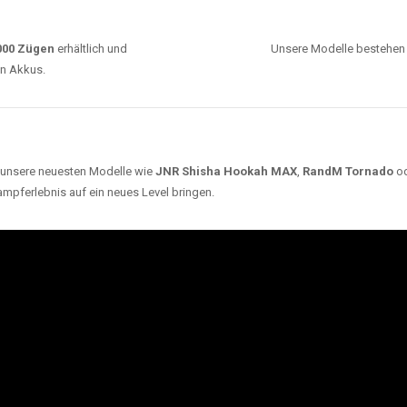
ARUM UNSERE EINWEG VAPES SO BELIEBT SI
Unsere Auswahl umfasst die besten Einweg E-
Zigaretten von bekannten Marken wie
JNR
,
RandM
,
Adalya
,
Mosmo
,
Elf Bar
,
Crystal Vape
und viele
mehr. Diese Vapes stehen für Qualität, lange
Haltbarkeit und authentischen Geschmack.
deraufladbar per USB-C für
Dank
Triple Mesh Coil
un