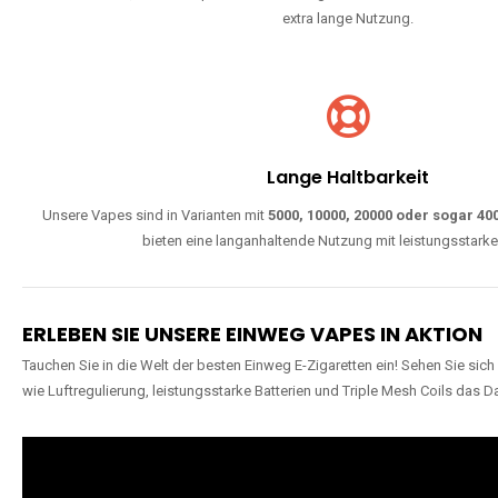
extra lange Nutzung.
Lange Haltbarkeit
Unsere Vapes sind in Varianten mit
5000, 10000, 20000 oder sogar 4
bieten eine langanhaltende Nutzung mit leistungsstark
ERLEBEN SIE UNSERE EINWEG VAPES IN AKTION
Tauchen Sie in die Welt der besten Einweg E-Zigaretten ein! Sehen Sie si
wie Luftregulierung, leistungsstarke Batterien und Triple Mesh Coils das D