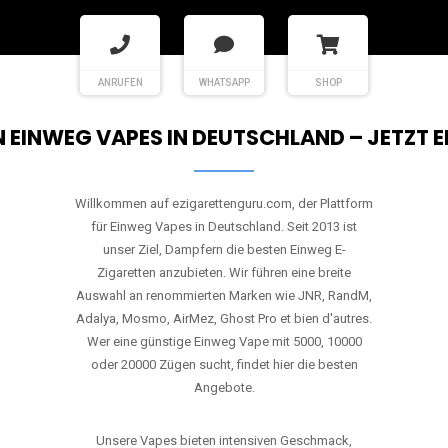
ANRUFEN
WHATSAPP
SHOP
EN EINWEG VAPES IN DEUTSCHLAND – JETZT 
Willkommen auf ezigarettenguru.com, der Plattform
für Einweg Vapes in Deutschland. Seit 2013 ist
unser Ziel, Dampfern die besten Einweg E-
Zigaretten anzubieten. Wir führen eine breite
Auswahl an renommierten Marken wie JNR, RandM,
Adalya, Mosmo, AirMez, Ghost Pro et bien d'autres.
Wer eine günstige Einweg Vape mit 5000, 10000
oder 20000 Zügen sucht, findet hier die besten
Angebote.
Unsere Vapes bieten intensiven Geschmack,