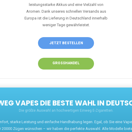
leistungsstarke Akkus und eine Vielzahl von
Aromen. Dank unseres schnellen Versands aus
Europa ist die Lieferung in Deutschland innerhalb
weniger Tage gewährleistet.
JETZT BESTELLEN
GROSSHANDEL
EG VAPES DIE BESTE WAHL IN DEUTS
Die größte Auswahl an hochwertigen Einweg E-Zigaretten.
mfort, starke Leistung und einfache Handhabung legen. Egal, ob Sie eine Va
r 20000 Zügen wünschen – wir haben die perfekte Auswahl. Alle Modelle biet