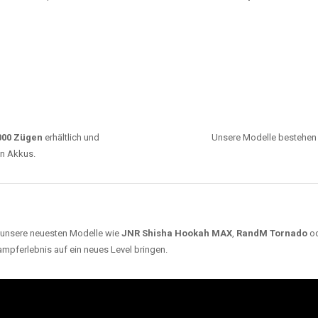
0000 Zügen
erhältlich und
Unsere Modelle bestehen a
en Akkus.
ch unsere neuesten Modelle wie
JNR Shisha Hookah MAX
,
RandM Tornado
o
ampferlebnis auf ein neues Level bringen.