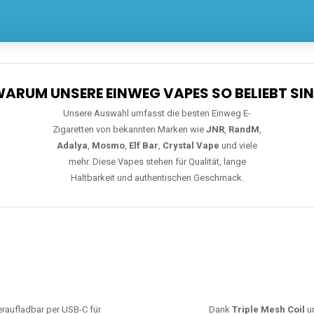
ARUM UNSERE EINWEG VAPES SO BELIEBT SI
Unsere Auswahl umfasst die besten Einweg E-
Zigaretten von bekannten Marken wie
JNR
,
RandM
,
Adalya
,
Mosmo
,
Elf Bar
,
Crystal Vape
und viele
mehr. Diese Vapes stehen für Qualität, lange
Haltbarkeit und authentischen Geschmack.
deraufladbar per USB-C für
Dank
Triple Mesh Coil
un