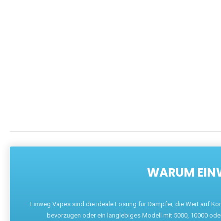
WARUM EINW
Einweg Vapes sind die ideale Lösung für Dampfer, die Wert auf Ko
bevorzugen oder ein langlebiges Modell mit 5000, 10000 ode