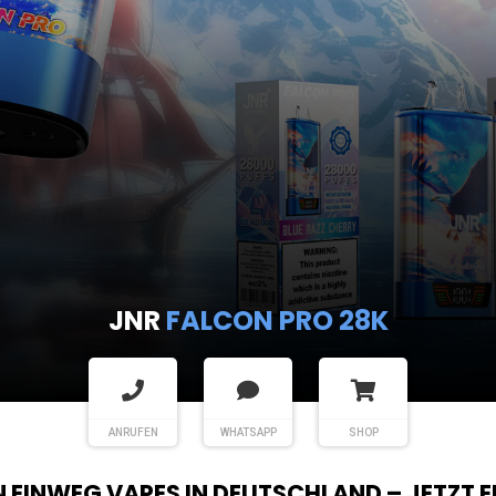
JNR
FALCON PRO 28K
ANRUFEN
WHATSAPP
SHOP
EN EINWEG VAPES IN DEUTSCHLAND – JETZT 