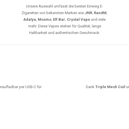
Unsere Auswahl umfasst die besten Einweg E-
Zigaretten von bekannten Marken wie
JNR
,
RandM
,
Adalya
,
Mosmo
,
Elf Bar
,
Crystal Vape
und viele
mehr. Diese Vapes stehen für Qualität, lange
Haltbarkeit und authentischen Geschmack.
deraufladbar per USB-C für
Dank
Triple Mesh Coil
un