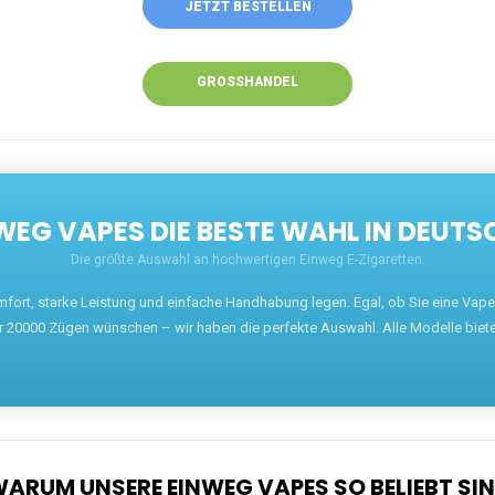
JETZT BESTELLEN
GROSSHANDEL
EG VAPES DIE BESTE WAHL IN DEUTS
Die größte Auswahl an hochwertigen Einweg E-Zigaretten.
mfort, starke Leistung und einfache Handhabung legen. Egal, ob Sie eine Va
r 20000 Zügen wünschen – wir haben die perfekte Auswahl. Alle Modelle biet
ARUM UNSERE EINWEG VAPES SO BELIEBT SI