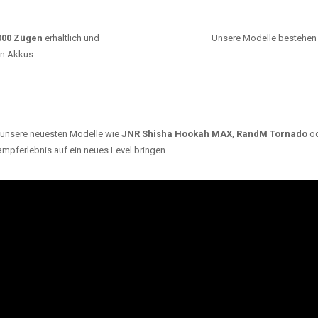
0000 Zügen
erhältlich und
Unsere Modelle bestehen a
en Akkus.
ch unsere neuesten Modelle wie
JNR Shisha Hookah MAX
,
RandM Tornado
o
ampferlebnis auf ein neues Level bringen.