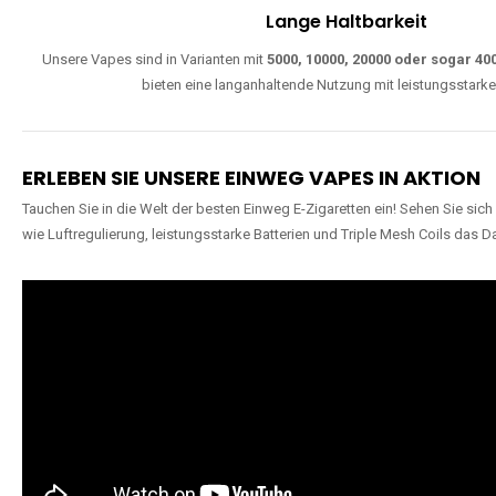
Lange Haltbarkeit
Unsere Vapes sind in Varianten mit
5000, 10000, 20000 oder sogar 4
bieten eine langanhaltende Nutzung mit leistungsstark
ERLEBEN SIE UNSERE EINWEG VAPES IN AKTION
Tauchen Sie in die Welt der besten Einweg E-Zigaretten ein! Sehen Sie si
wie Luftregulierung, leistungsstarke Batterien und Triple Mesh Coils das D