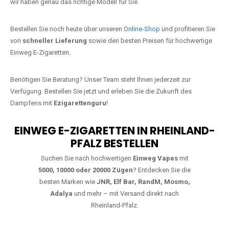
starke Alternative zu herkömmlichen Zigaretten.
Jetzt Ihre Lieblings-Vape in Hirtscheid
bestellen
Warten Sie nicht länger!
Ezigarettenguru
ist zurück, und wir bringen
Ihnen die besten Einweg Vapes direkt nach Deutschland. Egal, ob Sie
eine JNR Shisha Hookah MAX oder eine Elf Bar 5000
bevorzugen,
wir haben genau das richtige Modell für Sie.
Bestellen Sie noch heute über unseren
Online-Shop
und profitieren Sie
von
schneller Lieferung
sowie den besten Preisen für hochwertige
Einweg E-Zigaretten.
Benötigen Sie Beratung? Unser Team steht Ihnen jederzeit zur
Verfügung. Bestellen Sie jetzt und erleben Sie die Zukunft des
Dampfens mit
Ezigarettenguru
!