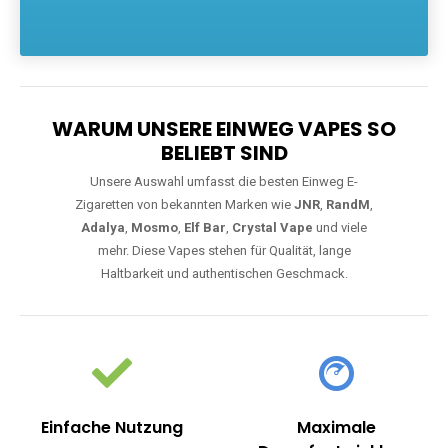
Die größte Auswahl an hochwertigen Einweg E-Zigaretten.
Einweg Vapes sind die ideale Lösung für Dampfer, die Wert auf
Komfort, starke Leistung und einfache Handhabung legen. Egal,
ob Sie eine Vape mit Nikotin suchen, eine große Auswahl an
Geschmacksrichtungen bevorzugen oder ein langlebiges
Modell mit 5000, 10000 oder 20000 Zügen wünschen – wir
haben die perfekte Auswahl. Alle Modelle bieten moderne
Technologie und ein einzigartiges Dampferlebnis.
WARUM UNSERE EINWEG VAPES SO
BELIEBT SIND
Unsere Auswahl umfasst die besten Einweg E-
Zigaretten von bekannten Marken wie
JNR
,
RandM
,
Adalya
,
Mosmo
,
Elf Bar
,
Crystal Vape
und viele
mehr. Diese Vapes stehen für Qualität, lange