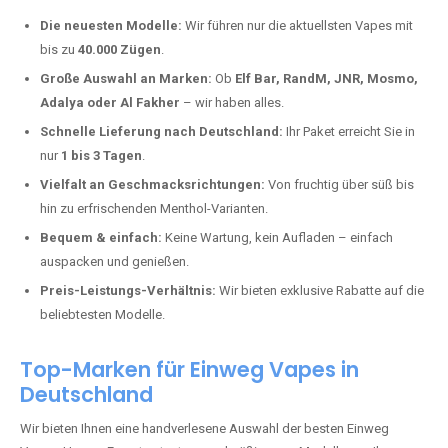
Warum unsere Einweg Vapes in
Hirtscheid kaufen?
Deutschland erlebt einen regelrechten Boom der Einweg E-Zigaretten.
In Städten wie
Hirtscheid
setzen immer mehr Dampfer auf moderne
Vapes mit hoher Kapazität, intensiven Aromen und einer einfachen
Handhabung. Hier sind die wichtigsten Gründe, warum Sie bei uns
bestellen sollten:
Die neuesten Modelle:
Wir führen nur die aktuellsten Vapes mit
bis zu
40.000 Zügen
.
Große Auswahl an Marken:
Ob
Elf Bar, RandM, JNR, Mosmo,
Adalya oder Al Fakher
– wir haben alles.
Schnelle Lieferung nach Deutschland:
Ihr Paket erreicht Sie in
nur
1 bis 3 Tagen
.
Vielfalt an Geschmacksrichtungen:
Von fruchtig über süß bis
hin zu erfrischenden Menthol-Varianten.
Bequem & einfach:
Keine Wartung, kein Aufladen – einfach