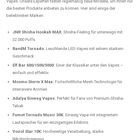
auspacken und genießen.
Preis-Leistungs-Verhältnis:
Wir bieten exklusive Rabatte auf die
beliebtesten Modelle.
Top-Marken für Einweg Vapes in
Deutschland
Wir bieten Ihnen eine handverlesene Auswahl der besten Einweg
Vapes. Unsere Experten testen regelmäßig neue Modelle, um Ihnen nur
die besten Produkte anbieten zu können. Hier sind einige der
beliebtesten Marken:
JNR Shisha Hookah MAX:
Shisha-Feeling für unterwegs mit
22.000 Puffs.
RandM Tornado:
Leuchtende LED-Vapes mit extrem starkem
Geschmack.
Elf Bar 600/1500/5000:
Einer der Klassiker unter den Vapes –
einfach und effektiv.