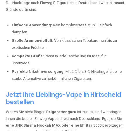
stark und perfekt für den Alltag.
Bester Einweg Vape mit 10000 Zügen:
RandM Tornado 10K
–
Perfekt für alle, die lange dampfen möchten.
Bester Einweg Vape mit 20000 Zügen:
JNR Shisha Hookah
MAX
– Shisha-Flair für unterwegs.
Warum sind Einweg Vapes so beliebt?
Die Nachfrage nach Einweg E-Zigaretten in Deutschland wächst rasant.
Gründe dafür sind:
Einfache Anwendung:
Kein kompliziertes Setup – einfach
dampfen.
Große Aromenvielfalt:
Von klassischen Tabakaromen bis zu
exotischen Früchten.
Kompakte Größe:
Passt in jede Tasche und ist ideal für
unterwegs.
Perfekte Nikotinversorgung:
Mit 2 % bis 3 % Nikotingehalt eine