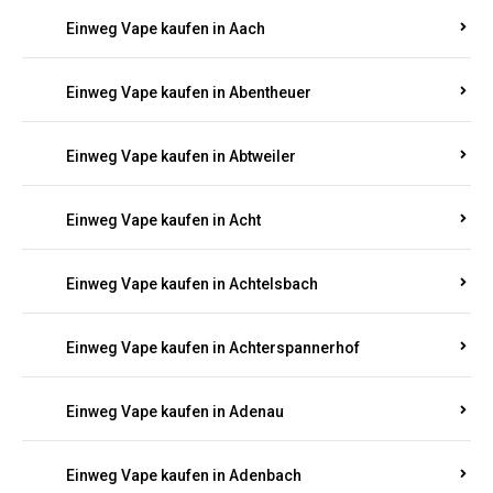
EINWEG E-ZIGARETTEN IN RHEINLAND-
PFALZ BESTELLEN
Suchen Sie nach hochwertigen
Einweg Vapes
mit
5000, 10000 oder 20000 Zügen
? Entdecken Sie die
besten Marken wie
JNR, Elf Bar, RandM, Mosmo,
Adalya
und mehr – mit Versand direkt nach
Rheinland-Pfalz.
Einweg Vape kaufen in Aach
Einweg Vape kaufen in Abentheuer
Einweg Vape kaufen in Abtweiler
Einweg Vape kaufen in Acht