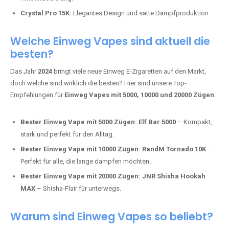
Mosmo Storm X Max:
Fortschrittliche Mesh-Technologie für
intensivere Aromen.
Adalya Einweg Vapes:
Perfekt für Fans von Premium-Shisha-
Tabak.
Fumot Tornado Music 30K:
Einweg Vape mit integriertem
Lautsprecher für ein einzigartiges Erlebnis.
Vozol Star 10K:
Hochwertige Verarbeitung, starke
Nikotindosierung.
Crystal Pro 15K:
Elegantes Design und satte Dampfproduktion.
Welche Einweg Vapes sind aktuell die
besten?
Das Jahr
2024
bringt viele neue Einweg E-Zigaretten auf den Markt,
doch welche sind wirklich die besten? Hier sind unsere Top-
Empfehlungen für
Einweg Vapes mit 5000, 10000 und 20000 Zügen
:
Bester Einweg Vape mit 5000 Zügen:
Elf Bar 5000
– Kompakt,