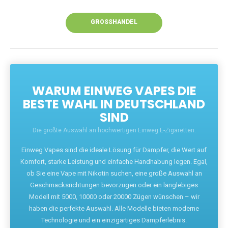
Unsere Vapes bieten intensiven Geschmack,
leistungsstarke Akkus und eine Vielzahl von
Aromen. Dank unseres schnellen Versands aus
Europa ist die Lieferung in Deutschland innerhalb
weniger Tage gewährleistet.
JETZT BESTELLEN
GROSSHANDEL
WARUM EINWEG VAPES DIE
BESTE WAHL IN DEUTSCHLAND
SIND