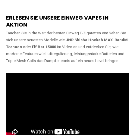
Lange Haltbarkeit
Hochwertige
Verarbeitung
Unsere Vapes sind in Varianten
mit
5000, 10000, 20000 oder
Unsere Modelle bestehen aus
sogar 40000 Zügen
erhältlich
robusten Materialien und
und bieten eine langanhaltende
garantieren ein sicheres,
Nutzung mit leistungsstarken
zuverlässiges und intensives
Akkus.
Dampferlebnis.
ERLEBEN SIE UNSERE EINWEG VAPES IN
AKTION
Tauchen Sie in die Welt der besten Einweg E-Zigaretten ein! Sehen Sie
sich unsere neuesten Modelle wie
JNR Shisha Hookah MAX
,
RandM
Tornado
oder
Elf Bar 15000
im Video an und entdecken Sie, wie
moderne Features wie Luftregulierung, leistungsstarke Batterien und
Triple Mesh Coils das Dampferlebnis auf ein neues Level bringen.