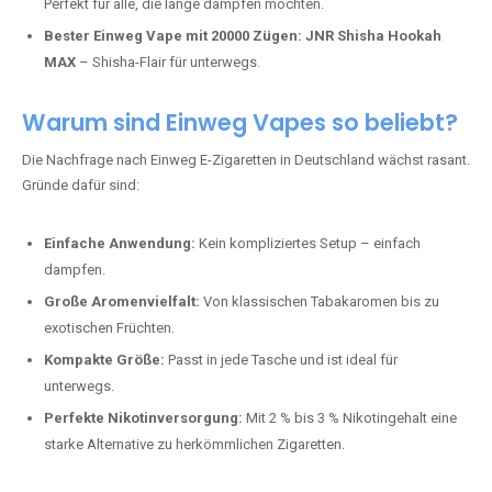
Perfekt für alle, die lange dampfen möchten.
Bester Einweg Vape mit 20000 Zügen:
JNR Shisha Hookah
MAX
– Shisha-Flair für unterwegs.
Warum sind Einweg Vapes so beliebt?
Die Nachfrage nach Einweg E-Zigaretten in Deutschland wächst rasant.
Gründe dafür sind:
Einfache Anwendung:
Kein kompliziertes Setup – einfach
dampfen.
Große Aromenvielfalt:
Von klassischen Tabakaromen bis zu
exotischen Früchten.
Kompakte Größe:
Passt in jede Tasche und ist ideal für
unterwegs.
Perfekte Nikotinversorgung:
Mit 2 % bis 3 % Nikotingehalt eine
starke Alternative zu herkömmlichen Zigaretten.