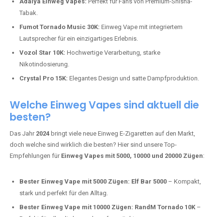
Adalya Einweg Vapes:
Perfekt für Fans von Premium-Shisha-
Tabak.
Fumot Tornado Music 30K:
Einweg Vape mit integriertem
Lautsprecher für ein einzigartiges Erlebnis.
Vozol Star 10K:
Hochwertige Verarbeitung, starke
Nikotindosierung.
Crystal Pro 15K:
Elegantes Design und satte Dampfproduktion.
Welche Einweg Vapes sind aktuell die
besten?
Das Jahr
2024
bringt viele neue Einweg E-Zigaretten auf den Markt,
doch welche sind wirklich die besten? Hier sind unsere Top-
Empfehlungen für
Einweg Vapes mit 5000, 10000 und 20000 Zügen
:
Bester Einweg Vape mit 5000 Zügen:
Elf Bar 5000
– Kompakt,
stark und perfekt für den Alltag.
Bester Einweg Vape mit 10000 Zügen:
RandM Tornado 10K
–