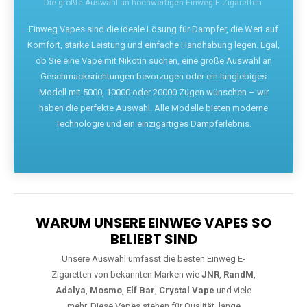
Die größte Auswahl an hochwertigen Einweg E-Zigaretten.
Einweg Vapes sind die ideale Lösung für Dampfer, die Wert auf
Komfort, starke Leistung und einfache Handhabung legen. Egal,
ob Sie eine Vape mit Nikotin suchen, eine große Auswahl an
Geschmacksrichtungen bevorzugen oder ein langlebiges
Modell mit 5000, 10000 oder 20000 Zügen wünschen – wir
haben die perfekte Auswahl. Alle Modelle bieten moderne
Technologie und ein einzigartiges Dampferlebnis.
WARUM UNSERE EINWEG VAPES SO
BELIEBT SIND
Unsere Auswahl umfasst die besten Einweg E-
Zigaretten von bekannten Marken wie
JNR
,
RandM
,
Adalya
,
Mosmo
,
Elf Bar
,
Crystal Vape
und viele
mehr. Diese Vapes stehen für Qualität, lange