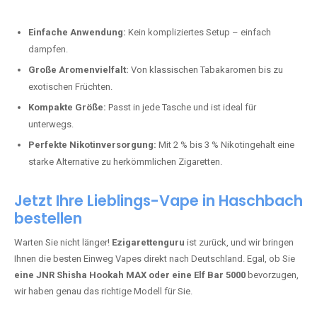
Perfekt für alle, die lange dampfen möchten.
Bester Einweg Vape mit 20000 Zügen:
JNR Shisha Hookah
MAX
– Shisha-Flair für unterwegs.
Warum sind Einweg Vapes so beliebt?
Die Nachfrage nach Einweg E-Zigaretten in Deutschland wächst rasant.
Gründe dafür sind:
Einfache Anwendung:
Kein kompliziertes Setup – einfach
dampfen.
Große Aromenvielfalt:
Von klassischen Tabakaromen bis zu
exotischen Früchten.
Kompakte Größe:
Passt in jede Tasche und ist ideal für
unterwegs.
Perfekte Nikotinversorgung:
Mit 2 % bis 3 % Nikotingehalt eine
starke Alternative zu herkömmlichen Zigaretten.