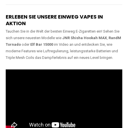
Lange Haltbarkeit
Hochwertige
Verarbeitung
Unsere Vapes sind in Varianten
mit
5000, 10000, 20000 oder
Unsere Modelle bestehen aus
sogar 40000 Zügen
erhältlich
robusten Materialien und
und bieten eine langanhaltende
garantieren ein sicheres,
Nutzung mit leistungsstarken
zuverlässiges und intensives
Akkus.
Dampferlebnis.
ERLEBEN SIE UNSERE EINWEG VAPES IN
AKTION
Tauchen Sie in die Welt der besten Einweg E-Zigaretten ein! Sehen Sie
sich unsere neuesten Modelle wie
JNR Shisha Hookah MAX
,
RandM
Tornado
oder
Elf Bar 15000
im Video an und entdecken Sie, wie
moderne Features wie Luftregulierung, leistungsstarke Batterien und
Triple Mesh Coils das Dampferlebnis auf ein neues Level bringen.