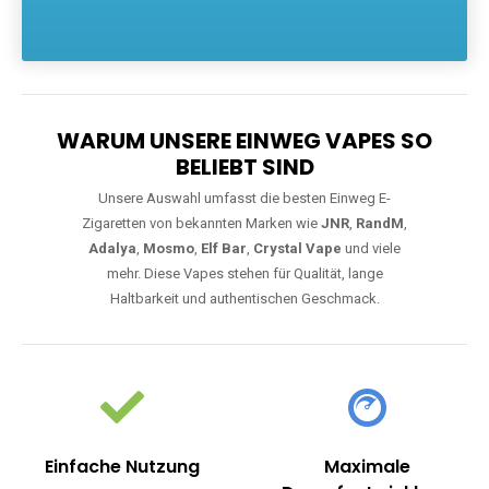
Die größte Auswahl an hochwertigen Einweg E-Zigaretten.
Einweg Vapes sind die ideale Lösung für Dampfer, die Wert auf
Komfort, starke Leistung und einfache Handhabung legen. Egal,
ob Sie eine Vape mit Nikotin suchen, eine große Auswahl an
Geschmacksrichtungen bevorzugen oder ein langlebiges
Modell mit 5000, 10000 oder 20000 Zügen wünschen – wir
haben die perfekte Auswahl. Alle Modelle bieten moderne
Technologie und ein einzigartiges Dampferlebnis.
WARUM UNSERE EINWEG VAPES SO
BELIEBT SIND
Unsere Auswahl umfasst die besten Einweg E-
Zigaretten von bekannten Marken wie
JNR
,
RandM
,
Adalya
,
Mosmo
,
Elf Bar
,
Crystal Vape
und viele
mehr. Diese Vapes stehen für Qualität, lange