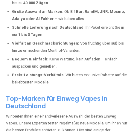
Haschbach kaufen?
Deutschland erlebt einen regelrechten Boom der Einweg E-Zigaretten.
In Städten wie
Haschbach
setzen immer mehr Dampfer auf moderne
Vapes mit hoher Kapazität, intensiven Aromen und einer einfachen
Handhabung. Hier sind die wichtigsten Gründe, warum Sie bei uns
bestellen sollten:
Die neuesten Modelle:
Wir führen nur die aktuellsten Vapes mit
bis zu
40.000 Zügen
.
Große Auswahl an Marken:
Ob
Elf Bar, RandM, JNR, Mosmo,
Adalya oder Al Fakher
– wir haben alles.
Schnelle Lieferung nach Deutschland:
Ihr Paket erreicht Sie in
nur
1 bis 3 Tagen
.
Vielfalt an Geschmacksrichtungen:
Von fruchtig über süß bis
hin zu erfrischenden Menthol-Varianten.
Bequem & einfach:
Keine Wartung, kein Aufladen – einfach
auspacken und genießen.
Preis-Leistungs-Verhältnis:
Wir bieten exklusive Rabatte auf die