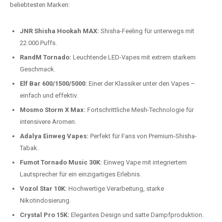
beliebtesten Modelle.
Top-Marken für Einweg Vapes in
Deutschland
Wir bieten Ihnen eine handverlesene Auswahl der besten Einweg
Vapes. Unsere Experten testen regelmäßig neue Modelle, um Ihnen nur
die besten Produkte anbieten zu können. Hier sind einige der
beliebtesten Marken:
JNR Shisha Hookah MAX:
Shisha-Feeling für unterwegs mit
22.000 Puffs.
RandM Tornado:
Leuchtende LED-Vapes mit extrem starkem
Geschmack.
Elf Bar 600/1500/5000:
Einer der Klassiker unter den Vapes –
einfach und effektiv.
Mosmo Storm X Max:
Fortschrittliche Mesh-Technologie für
intensivere Aromen.