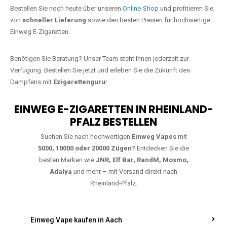
Jetzt Ihre Lieblings-Vape in Haschbach
bestellen
Warten Sie nicht länger!
Ezigarettenguru
ist zurück, und wir bringen
Ihnen die besten Einweg Vapes direkt nach Deutschland. Egal, ob Sie
eine JNR Shisha Hookah MAX oder eine Elf Bar 5000
bevorzugen,
wir haben genau das richtige Modell für Sie.
Bestellen Sie noch heute über unseren
Online-Shop
und profitieren Sie
von
schneller Lieferung
sowie den besten Preisen für hochwertige
Einweg E-Zigaretten.
Benötigen Sie Beratung? Unser Team steht Ihnen jederzeit zur
Verfügung. Bestellen Sie jetzt und erleben Sie die Zukunft des
Dampfens mit
Ezigarettenguru
!
EINWEG E-ZIGARETTEN IN RHEINLAND-
PFALZ BESTELLEN