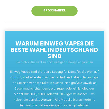
Unsere Vapes bieten intensiven Geschmack,
leistungsstarke Akkus und eine Vielzahl von
Aromen. Dank unseres schnellen Versands aus
Europa ist die Lieferung in Deutschland innerhalb
weniger Tage gewährleistet.
JETZT BESTELLEN
GROSSHANDEL
WARUM EINWEG VAPES DIE
BESTE WAHL IN DEUTSCHLAND
SIND