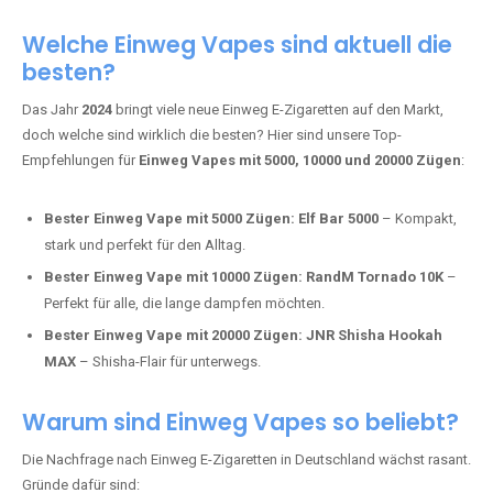
Adalya Einweg Vapes:
Perfekt für Fans von Premium-Shisha-
Tabak.
Fumot Tornado Music 30K:
Einweg Vape mit integriertem
Lautsprecher für ein einzigartiges Erlebnis.
Vozol Star 10K:
Hochwertige Verarbeitung, starke
Nikotindosierung.
Crystal Pro 15K:
Elegantes Design und satte Dampfproduktion.
Welche Einweg Vapes sind aktuell die
besten?
Das Jahr
2024
bringt viele neue Einweg E-Zigaretten auf den Markt,
doch welche sind wirklich die besten? Hier sind unsere Top-
Empfehlungen für
Einweg Vapes mit 5000, 10000 und 20000 Zügen
:
Bester Einweg Vape mit 5000 Zügen:
Elf Bar 5000
– Kompakt,
stark und perfekt für den Alltag.
Bester Einweg Vape mit 10000 Zügen:
RandM Tornado 10K
–