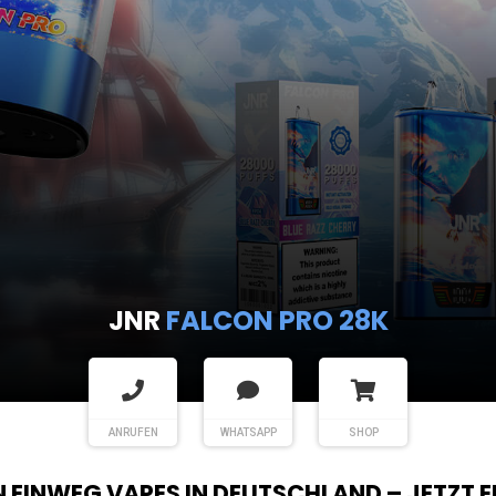
JNR
FALCON PRO 28K
ANRUFEN
WHATSAPP
SHOP
EN EINWEG VAPES IN DEUTSCHLAND – JETZT 