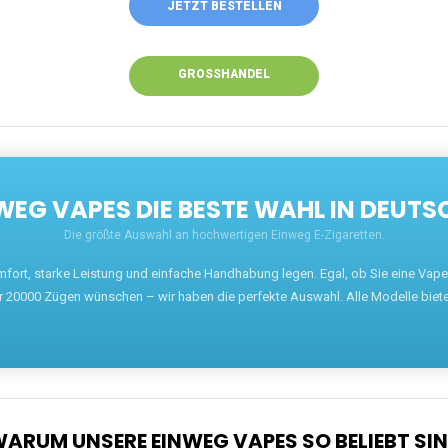
JETZT BESTELLEN
GROSSHANDEL
EG VAPES DIE BESTE WAHL IN DEUTS
Die größte Auswahl an hochwertigen Einweg E-Zigaretten.
mfort, starke Leistung und einfache Handhabung legen. Egal, ob Sie eine Va
r 20000 Zügen wünschen – wir haben die perfekte Auswahl. Alle Modelle biet
ARUM UNSERE EINWEG VAPES SO BELIEBT SI