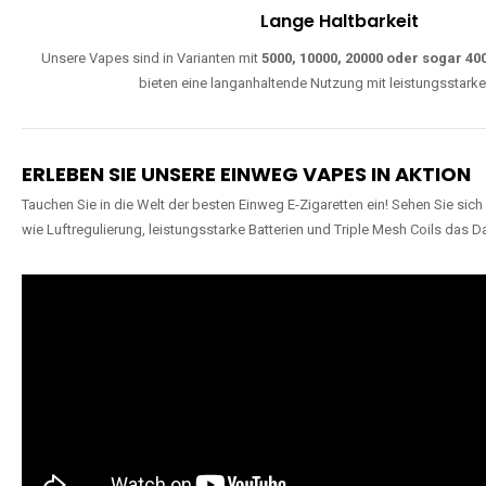
Lange Haltbarkeit
Unsere Vapes sind in Varianten mit
5000, 10000, 20000 oder sogar 4
bieten eine langanhaltende Nutzung mit leistungsstark
ERLEBEN SIE UNSERE EINWEG VAPES IN AKTION
Tauchen Sie in die Welt der besten Einweg E-Zigaretten ein! Sehen Sie si
wie Luftregulierung, leistungsstarke Batterien und Triple Mesh Coils das D