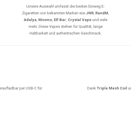
Unsere Auswahl umfasst die besten Einweg E-
Zigaretten von bekannten Marken wie
JNR
,
RandM
,
Adalya
,
Mosmo
,
Elf Bar
,
Crystal Vape
und viele
mehr. Diese Vapes stehen für Qualität, lange
Haltbarkeit und authentischen Geschmack.
deraufladbar per USB-C für
Dank
Triple Mesh Coil
un