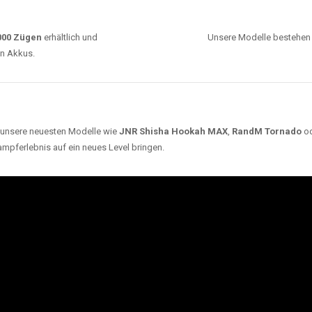
0000 Zügen
erhältlich und
Unsere Modelle bestehen a
en Akkus.
ch unsere neuesten Modelle wie
JNR Shisha Hookah MAX
,
RandM Tornado
o
ampferlebnis auf ein neues Level bringen.