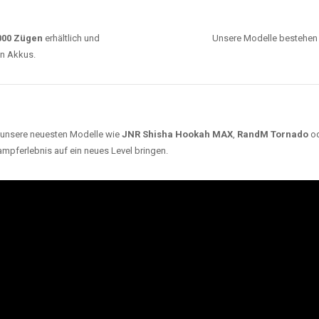
0000 Zügen
erhältlich und
Unsere Modelle bestehen a
en Akkus.
ch unsere neuesten Modelle wie
JNR Shisha Hookah MAX
,
RandM Tornado
o
ampferlebnis auf ein neues Level bringen.