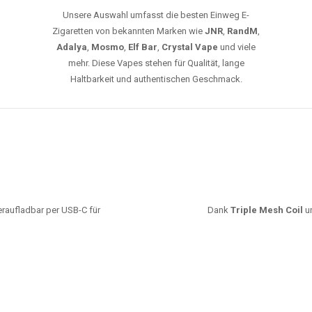
Unsere Auswahl umfasst die besten Einweg E-
Zigaretten von bekannten Marken wie
JNR
,
RandM
,
Adalya
,
Mosmo
,
Elf Bar
,
Crystal Vape
und viele
mehr. Diese Vapes stehen für Qualität, lange
Haltbarkeit und authentischen Geschmack.
deraufladbar per USB-C für
Dank
Triple Mesh Coil
un