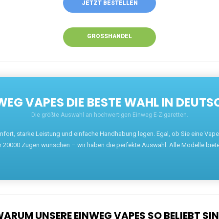
JETZT BESTELLEN
GROSSHANDEL
EG VAPES DIE BESTE WAHL IN DEUTS
Die größte Auswahl an hochwertigen Einweg E-Zigaretten.
mfort, starke Leistung und einfache Handhabung legen. Egal, ob Sie eine Va
r 20000 Zügen wünschen – wir haben die perfekte Auswahl. Alle Modelle biet
ARUM UNSERE EINWEG VAPES SO BELIEBT SI