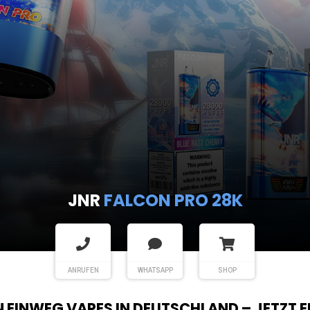
JNR
FALCON PRO 28K
ANRUFEN
WHATSAPP
SHOP
EN EINWEG VAPES IN DEUTSCHLAND – JETZT 