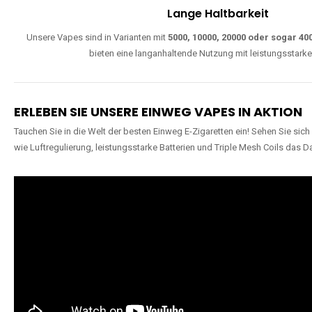
Lange Haltbarkeit
Unsere Vapes sind in Varianten mit
5000, 10000, 20000 oder sogar 4
bieten eine langanhaltende Nutzung mit leistungsstark
ERLEBEN SIE UNSERE EINWEG VAPES IN AKTION
Tauchen Sie in die Welt der besten Einweg E-Zigaretten ein! Sehen Sie si
wie Luftregulierung, leistungsstarke Batterien und Triple Mesh Coils das D