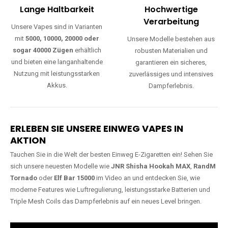
Lange Haltbarkeit
Hochwertige
Verarbeitung
Unsere Vapes sind in Varianten
mit
5000, 10000, 20000 oder
Unsere Modelle bestehen aus
sogar 40000 Zügen
erhältlich
robusten Materialien und
und bieten eine langanhaltende
garantieren ein sicheres,
Nutzung mit leistungsstarken
zuverlässiges und intensives
Akkus.
Dampferlebnis.
ERLEBEN SIE UNSERE EINWEG VAPES IN
AKTION
Tauchen Sie in die Welt der besten Einweg E-Zigaretten ein! Sehen Sie
sich unsere neuesten Modelle wie
JNR Shisha Hookah MAX
,
RandM
Tornado
oder
Elf Bar 15000
im Video an und entdecken Sie, wie
moderne Features wie Luftregulierung, leistungsstarke Batterien und
Triple Mesh Coils das Dampferlebnis auf ein neues Level bringen.