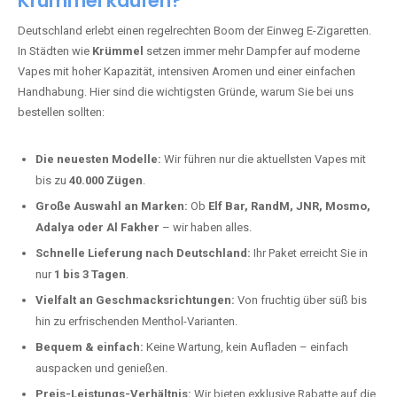
Krümmel kaufen?
Deutschland erlebt einen regelrechten Boom der Einweg E-Zigaretten.
In Städten wie
Krümmel
setzen immer mehr Dampfer auf moderne
Vapes mit hoher Kapazität, intensiven Aromen und einer einfachen
Handhabung. Hier sind die wichtigsten Gründe, warum Sie bei uns
bestellen sollten:
Die neuesten Modelle:
Wir führen nur die aktuellsten Vapes mit
bis zu
40.000 Zügen
.
Große Auswahl an Marken:
Ob
Elf Bar, RandM, JNR, Mosmo,
Adalya oder Al Fakher
– wir haben alles.
Schnelle Lieferung nach Deutschland:
Ihr Paket erreicht Sie in
nur
1 bis 3 Tagen
.
Vielfalt an Geschmacksrichtungen:
Von fruchtig über süß bis
hin zu erfrischenden Menthol-Varianten.
Bequem & einfach:
Keine Wartung, kein Aufladen – einfach
auspacken und genießen.
Preis-Leistungs-Verhältnis:
Wir bieten exklusive Rabatte auf die