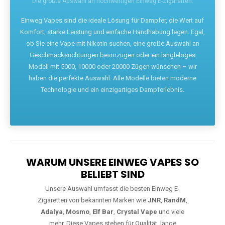
Die größte Auswahl an hochwertigen Einweg E-Zigaretten.
Einweg Vapes sind die ideale Lösung für Dampfer, die Wert auf
Komfort, starke Leistung und einfache Handhabung legen. Egal,
ob Sie eine Vape mit Nikotin suchen, eine große Auswahl an
Geschmacksrichtungen bevorzugen oder ein langlebiges
Modell mit 5000, 10000 oder 20000 Zügen wünschen – wir
haben die perfekte Auswahl. Alle Modelle bieten moderne
Technologie und ein einzigartiges Dampferlebnis.
WARUM UNSERE EINWEG VAPES SO
BELIEBT SIND
Unsere Auswahl umfasst die besten Einweg E-
Zigaretten von bekannten Marken wie
JNR
,
RandM
,
Adalya
,
Mosmo
,
Elf Bar
,
Crystal Vape
und viele
mehr. Diese Vapes stehen für Qualität, lange