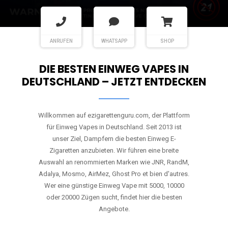
ANRUFEN
WHATSAPP
SHOP
DIE BESTEN EINWEG VAPES IN
DEUTSCHLAND – JETZT ENTDECKEN
Willkommen auf ezigarettenguru.com, der Plattform
für Einweg Vapes in Deutschland. Seit 2013 ist
unser Ziel, Dampfern die besten Einweg E-
Zigaretten anzubieten. Wir führen eine breite
Auswahl an renommierten Marken wie JNR, RandM,
Adalya, Mosmo, AirMez, Ghost Pro et bien d'autres.
Wer eine günstige Einweg Vape mit 5000, 10000
oder 20000 Zügen sucht, findet hier die besten
Angebote.