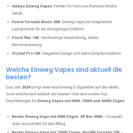
Adalya Einweg Vapes:
Perfekt für Fans von Premium-Shisha-
Tabak.
Fumot Tornado Music 30K:
Einweg Vape mit integriertem
Lautsprecher für ein einzigartiges Erlebnis.
Vozol Star 10K:
Hochwertige Verarbeitung, starke
Nikotindosierung.
Crystal Pro 15K:
Elegantes Design und satte Dampfproduktion.
Welche Einweg Vapes sind aktuell die
besten?
Das Jahr
2024
bringt viele neue Einweg E-Zigaretten auf den Markt,
doch welche sind wirklich die besten? Hier sind unsere Top-
Empfehlungen für
Einweg Vapes mit 5000, 10000 und 20000 Zügen
:
Bester Einweg Vape mit 5000 Zügen:
Elf Bar 5000
– Kompakt,
stark und perfekt für den Alltag.
Bester Einweg Vape mit 10000 Zügen:
RandM Tornado 10K
–